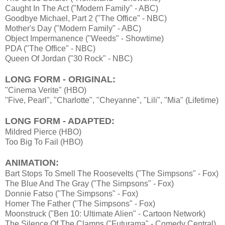
Caught In The Act ("Modern Family" - ABC)
Goodbye Michael, Part 2 ("The Office" - NBC)
Mother's Day ("Modern Family" - ABC)
Object Impermanence ("Weeds" - Showtime)
PDA ("The Office" - NBC)
Queen Of Jordan ("30 Rock" - NBC)
LONG FORM - ORIGINAL:
"Cinema Verite" (HBO)
"Five, Pearl", "Charlotte", "Cheyanne", "Lili", "Mia" (Lifetime)
LONG FORM - ADAPTED:
Mildred Pierce (HBO)
Too Big To Fail (HBO)
ANIMATION:
Bart Stops To Smell The Roosevelts ("The Simpsons" - Fox)
The Blue And The Gray ("The Simpsons" - Fox)
Donnie Fatso ("The Simpsons" - Fox)
Homer The Father ("The Simpsons" - Fox)
Moonstruck ("Ben 10: Ultimate Alien" - Cartoon Network)
The Silence Of The Clamps ("Futurama" - Comedy Central)