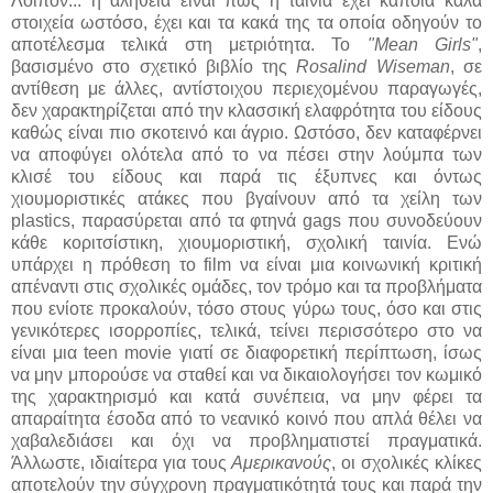
Λοιπόν... η αλήθεια είναι πως η ταινία έχει κάποια καλά
στοιχεία ωστόσο, έχει και τα κακά της τα οποία οδηγούν το
αποτέλεσμα τελικά στη μετριότητα. Το
"Mean Girls"
,
βασισμένο στο σχετικό βιβλίο της
Rosalind Wiseman
, σε
αντίθεση με άλλες, αντίστοιχου περιεχομένου παραγωγές,
δεν χαρακτηρίζεται από την κλασσική ελαφρότητα του είδους
καθώς είναι πιο σκοτεινό και άγριο. Ωστόσο, δεν καταφέρνει
να αποφύγει ολότελα από το να πέσει στην λούμπα των
κλισέ του είδους και παρά τις έξυπνες και όντως
χιουμοριστικές ατάκες που βγαίνουν από τα χείλη των
plastics, παρασύρεται από τα φτηνά gags που συνοδεύουν
κάθε κοριτσίστικη, χιουμοριστική, σχολική ταινία. Ενώ
υπάρχει η πρόθεση το film να είναι μια κοινωνική κριτική
απέναντι στις σχολικές ομάδες, τον τρόμο και τα προβλήματα
που ενίοτε προκαλούν, τόσο στους γύρω τους, όσο και στις
γενικότερες ισορροπίες, τελικά, τείνει περισσότερο στο να
είναι μια teen movie γιατί σε διαφορετική περίπτωση, ίσως
να μην μπορούσε να σταθεί και να δικαιολογήσει τον κωμικό
της χαρακτηρισμό και κατά συνέπεια, να μην φέρει τα
απαραίτητα έσοδα από το νεανικό κοινό που απλά θέλει να
χαβαλεδιάσει και όχι να προβληματιστεί πραγματικά.
Άλλωστε, ιδιαίτερα για τους
Αμερικανούς
, οι σχολικές κλίκες
αποτελούν την σύγχρονη πραγματικότητά τους και παρά την