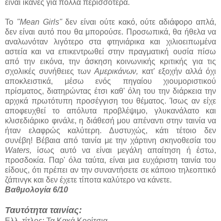
είναι ικανές για πολλά περισσότερα.
Το
"Mean Girls"
δεν είναι ούτε κακό, ούτε αδιάφορο απλά,
δεν είναι αυτό που θα μπορούσε. Προσωπικά, θα ήθελα να
αναλωνόταν λιγότερο στα φτηνιάρικα και χιλιοειπωμένα
αστεία και να επικεντρωθεί στην πραγματική ουσία πίσω
από την εικόνα, την άσκηση κοινωνικής κριτικής για τις
σχολικές συνήθειες των
Αμερικάνων,
κατ' εξοχήν αλλά όχι
αποκλειστικά, μέσω ενός πηγαίου χιουμοριστικού
πρίσματος, διατηρώντας έτσι καθ' όλη του την διάρκεια την
αρχικά πρωτότυπη προσέγγιση του θέματος. Ίσως αν είχε
αποφευχθεί το απόλυτα προβλέψιμο, γλυκανάλατο και
κλισεδιάρικο φινάλε, η διάθεσή μου απέναντι στην ταινία να
ήταν ελαφρώς καλύτερη. Δυστυχώς, κάτι τέτοιο δεν
συνέβη! Βέβαια από ταινία με την χάρτινη σκηνοθεσία του
Waters,
ίσως αυτό να είναι μεγάλη απαίτηση ή έστω,
προσδοκία. Παρ' όλα ταύτα, είναι μια ευχάριστη ταινία του
είδους, ότι πρέπει αν την συναντήσετε σε κάποιο τηλεοπτικό
ζάπινγκ και δεν έχετε τίποτα καλύτερο να κάνετε.
Βαθμολογία 6/10
Ταυτότητα ταινίας:
Ελλ. τίτλος: Τα Κακά Κορίτσια