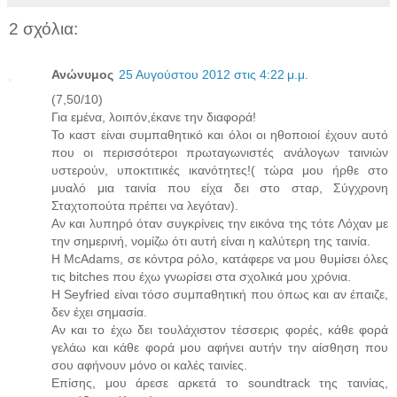
2 σχόλια:
Ανώνυμος
25 Αυγούστου 2012 στις 4:22 μ.μ.
(7,50/10)
Για εμένα, λοιπόν,έκανε την διαφορά!
Το καστ είναι συμπαθητικό και όλοι οι ηθοποιοί έχουν αυτό
που οι περισσότεροι πρωταγωνιστές ανάλογων ταινιών
υστερούν, υποκτιτικές ικανότητες!( τώρα μου ήρθε στο
μυαλό μια ταινία που είχα δει στο σταρ, Σύγχρονη
Σταχτοπούτα πρέπει να λεγόταν).
Αν και λυπηρό όταν συγκρίνεις την εικόνα της τότε Λόχαν με
την σημερινή, νομίζω ότι αυτή είναι η καλύτερη της ταινία.
Η McAdams, σε κόντρα ρόλο, κατάφερε να μου θυμίσει όλες
τις bitches που έχω γνωρίσει στα σχολικά μου χρόνια.
Η Seyfried είναι τόσο συμπαθητική που όπως και αν έπαιζε,
δεν έχει σημασία.
Αν και το έχω δει τουλάχιστον τέσσερις φορές, κάθε φορά
γελάω και κάθε φορά μου αφήνει αυτήν την αίσθηση που
σου αφήνουν μόνο οι καλές ταινίες.
Επίσης, μου άρεσε αρκετά το soundtrack της ταινίας,