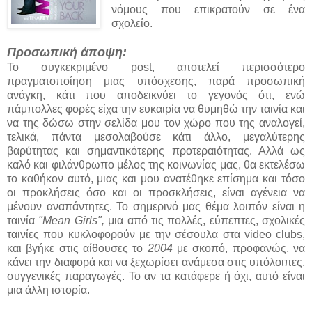
νόμους που επικρατούν σε ένα
σχολείο.
Προσωπική άποψη:
Το συγκεκριμένο post, αποτελεί περισσότερο
πραγματοποίηση μιας υπόσχεσης, παρά προσωπική
ανάγκη, κάτι που αποδεικνύει το γεγονός ότι, ενώ
πάμπολλες φορές είχα την ευκαιρία να θυμηθώ την ταινία και
να της δώσω στην σελίδα μου τον χώρο που της αναλογεί,
τελικά, πάντα μεσολαβούσε κάτι άλλο, μεγαλύτερης
βαρύτητας και σημαντικότερης προτεραιότητας. Αλλά ως
καλό και φιλάνθρωπο μέλος της κοινωνίας μας, θα εκτελέσω
το καθήκον αυτό, μιας και μου ανατέθηκε επίσημα και τόσο
οι προκλήσεις όσο και οι προσκλήσεις, είναι αγένεια να
μένουν αναπάντητες. Το σημερινό μας θέμα λοιπόν είναι η
ταινία
"Mean Girls",
μια από τις πολλές, εύπεπτες, σχολικές
ταινίες που κυκλοφορούν με την σέσουλα στα video clubs,
και βγήκε στις αίθουσες το
2004
με σκοπό, προφανώς, να
κάνει την διαφορά και να ξεχωρίσει ανάμεσα στις υπόλοιπες,
συγγενικές παραγωγές. Το αν τα κατάφερε ή όχι, αυτό είναι
μια άλλη ιστορία.