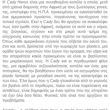
Η
Cady Heron
είναι μια συνηθισμένη κοπέλα η οποία, μετά
από χρόνια διαμονής στην
Αφρική
με τους ζωολόγους γονείς
της, επιστρέφει στις
Η.Π.Α.
προκειμένου να εγκατασταθεί σε
ένα αμερικανικό προάστιο, πηγαίνοντας ταυτόχρονα στο
τοπικό σχολείο. Εκεί η
Cady
δεν θα αργήσει να ανακαλύψει
πως όσα έμαθε στην
Αφρική,
ανάμεσα σε αυτά και ο νόμος
της ζούγκλας, ισχύουν και στο μικρό αυτό τμήμα της
σύγχρονης κοινωνίας στην οποία πρέπει να προσαρμοστεί.
Όπως κάθε αμερικάνικο σχολείο που σέβεται τον εαυτό του,
έτσι και αυτό, βρίσκεται υπό την κυριαρχία των plastics, μια
ομάδα τριών κοριτσιών που έχουν την ομορφιά, την χάρη και
την απαραίτητα κακία προκειμένου να είναι οι βασίλισσες
του μικρόκοσμού τους. Η
Cady
και οι περιθωριακοί φίλοι
της, μια αμφιβόλου σεξουαλικότητας κοπέλα και ένας gay
πιτσιρίκος, θα την βοηθήσουν έτσι ώστε να εισχωρήσει στις
plastic fantastic με μοναδικό σκοπό, να της καταστρέψει εκ
των έσω. Έλα όμως που η
Cady
γλυκαίνεται από το γεγονός
ότι βγαίνει από το περιθώριο, παύει να είναι παρείσακτη και
αντιθέτως, είναι δημοφιλής με έναν τρόπο που της επιτρέπει
να έχει όλα όσα θέλει. Φυσικά, τότε είναι που αρχίζουν τα
προβλήματα.