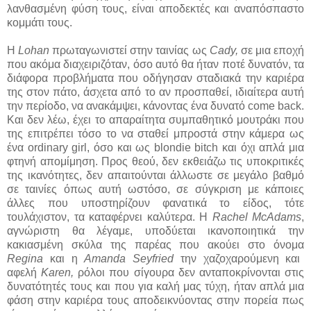
λανθασμένη φύση τους, είναι αποδεκτές και αναπόσπαστο
κομμάτι τους.
Η
Lohan
πρωταγωνιστεί στην ταινίας ως
Cady,
σε μια εποχή
που ακόμα διαχειριζόταν, όσο αυτό θα ήταν ποτέ δυνατόν, τα
διάφορα προβλήματα που οδήγησαν σταδιακά την καριέρα
της στον πάτο, άσχετα από το αν προσπαθεί, ιδιαίτερα αυτή
την περίοδο, να ανακάμψει, κάνοντας ένα δυνατό come back.
Και δεν λέω, έχει το απαραίτητα συμπαθητικό μουτράκι που
της επιτρέπει τόσο το να σταθεί μπροστά στην κάμερα ως
ένα ordinary girl, όσο και ως blondie bitch και όχι απλά μια
φτηνή απομίμηση. Προς θεού, δεν εκθειάζω τις υποκριτικές
της ικανότητες, δεν απαιτούνται άλλωστε σε μεγάλο βαθμό
σε ταινίες όπως αυτή ωστόσο, σε σύγκριση με κάποιες
άλλες που υποστηρίζουν φανατικά το είδος, τότε
τουλάχιστον, τα καταφέρνει καλύτερα. Η
Rachel McAdams
,
αγνώριστη θα λέγαμε, υποδύεται ικανοποιητικά την
κακιασμένη σκύλα της παρέας που ακούει στο όνομα
Regina
και η
Amanda Seyfried
την χαζοχαρούμενη και
αφελή
Karen,
ρόλοι που σίγουρα δεν ανταποκρίνονται στις
δυνατότητές τους και που για καλή μας τύχη, ήταν απλά μια
φάση στην καριέρα τους αποδεικνύοντας στην πορεία πως