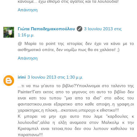
κάνουμε... έχω εθισμό στις αγάπες και τα λουλούδια!
Απάντηση
Γιώτα Παπαδημακοπούλου
3 Ιουνίου 2013 στις
1:16 μ.μ.
@ Μαρία το point της ιστορίας δεν έχει να κάνει με το
αισθηματικό οπότε, δεν νομίζω πως θα σε χαλάσει! ;)
Απάντηση
irini
3 Ιουνίου 2013 στις 1:30 μ.μ.
...τι να πω γι'αυτο το βιβλιο?Υποκλινομαι στο ταλεντο της
Painter!Γιατι εκτος απο το γεγονος οτι αυτο το βιβλιο δεν
ειναι κατι του τυπου "μια απο τα ιδια" στο ειδος του
φανταστικου,ειναι εξαιρετικο απο καθε αποψη..η γραφη,οι
χαρακτηρες,η πλοκη...σκοτεινο,υπεροχο κ εθιστικο!!!
Κ μπορει να μην εχει αυτο που λεμε "καρδουλες κ
λουλουδια",αλλα η ελξη αναμεσα στον Μαλκολμ κ την
Κρισαμπελ ειναι τετοια,που δεν σου λυπουν καθολου τα
παραπανω!!!