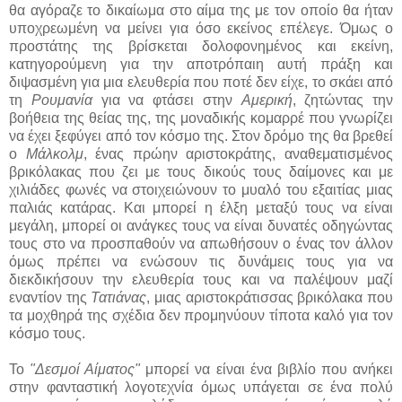
θα αγόραζε το δικαίωμα στο αίμα της με τον οποίο θα ήταν
υποχρεωμένη να μείνει για όσο εκείνος επέλεγε. Όμως ο
προστάτης της βρίσκεται δολοφονημένος και εκείνη,
κατηγορούμενη για την αποτρόπαιη αυτή πράξη και
διψασμένη για μια ελευθερία που ποτέ δεν είχε, το σκάει από
τη
Ρουμανία
για να φτάσει στην
Αμερική
, ζητώντας την
βοήθεια της θείας της, της μοναδικής κομαρρέ που γνωρίζει
να έχει ξεφύγει από τον κόσμο της. Στον δρόμο της θα βρεθεί
ο
Μάλκολμ
, ένας πρώην αριστοκράτης, αναθεματισμένος
βρικόλακας που ζει με τους δικούς τους δαίμονες και με
χιλιάδες φωνές να στοιχειώνουν το μυαλό του εξαιτίας μιας
παλιάς κατάρας. Και μπορεί η έλξη μεταξύ τους να είναι
μεγάλη, μπορεί οι ανάγκες τους να είναι δυνατές οδηγώντας
τους στο να προσπαθούν να απωθήσουν ο ένας τον άλλον
όμως πρέπει να ενώσουν τις δυνάμεις τους για να
διεκδικήσουν την ελευθερία τους και να παλέψουν μαζί
εναντίον της
Τατιάνας
, μιας αριστοκράτισσας βρικόλακα που
τα μοχθηρά της σχέδια δεν προμηνύουν τίποτα καλό για τον
κόσμο τους.
Το
"Δεσμοί Αίματος"
μπορεί να είναι ένα βιβλίο που ανήκει
στην φανταστική λογοτεχνία όμως υπάγεται σε ένα πολύ