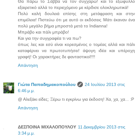
Θα πάρω το Σάββα να τον συγχαρώ! και το εξώφυλλο
εξαιρετικό αλλά το περιεχόμενο με κέρδισε ολοκληρωτικά!
Πολύ καλή δουλειά επίσης στη μετάφραση και στην
επιμέλεια! Πιστεύω ότι με αυτό οι εκδόσεις Μάτι έκαναν ένα
πολύ μεγάλο βήμα μπροστά μετά το Indianna!
Μπράβο και πάλι μπράβο!
Και για την συγγραφέα τι να πω?
όπως λες και εσύ είναι κορεσμένος ο τομέας αλλά και πάλι
καταφέρνει να πρωτοτυπήσει! άψογη ιδέα και υπέροχη
γραφή! Οι χαρακτήρες δε φανταστικοί!!!!
Απάντηση
Γιώτα Παπαδημακοπούλου
24 Ιουλίου 2013 στις
6:46 μ.μ.
@ Αλεξάκι είδες; Ξέρω τι εγκρίνω για έκδοση! Χα, χα, χα... :P
Απάντηση
ΔΕΣΠΟΙΝΑ ΜΙΧΑΛΟΠΟΥΛΟΥ
11 Δεκεμβρίου 2013 στις
3:34 μ.μ.