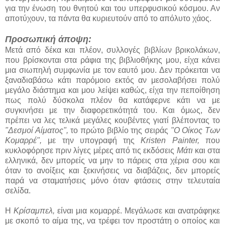
για την ένωση του θνητού και του υπερφυσικού κόσμου. Αν
αποτύχουν, τα πάντα θα κυριευτούν από το απόλυτο χάος.
Προσωπική άποψη:
Μετά από δέκα και πλέον, συλλογές βιβλίων βρικολάκων,
που βρίσκονται στα ράφια της βιβλιοθήκης μου, είχα κάνει
μια σιωπηλή συμφωνία με τον εαυτό μου. Δεν πρόκειται να
ξαναδιαβάσω κάτι παρόμοιο εκτός αν μεσολαβήσει πολύ
μεγάλο διάστημα και μου λείψει καθώς, είχα την πεποίθηση
πως πολύ δύσκολα πλέον θα κατάφερνε κάτι να με
συγκινήσει με την διαφορετικότητά του. Και όμως, δεν
πρέπει να λες τελικά μεγάλες κουβέντες γιατί βλέποντας το
"Δεσμοί Αίματος",
το πρώτο βιβλίο της σειράς
"Ο Οίκος Των
Κομαρρέ",
με την υπογραφή της
Kristen Painter,
που
κυκλοφόρησε πριν λίγες μέρες από τις εκδόσεις
Μάτι
και στα
ελληνικά, δεν μπορείς να μην το πάρεις στα χέρια σου και
όταν το ανοίξεις και ξεκινήσεις να διαβάζεις, δεν μπορείς
παρά να σταματήσεις μόνο όταν φτάσεις στην τελευταία
σελίδα.
Η
Κρίσαμπελ,
είναι μια κομαρρέ. Μεγάλωσε και ανατράφηκε
με σκοπό το αίμα της, να τρέφει τον προστάτη ο οποίος και