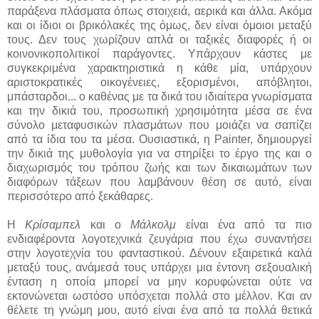
παράξενα πλάσματα όπως στοιχειά, αερικά και άλλα. Ακόμα
και οι ίδιοι οι βρικόλακές της όμως, δεν είναι όμοιοι μεταξύ
τους. Δεν τους χωρίζουν απλά οι ταξικές διαφορές ή οι
κοινονικοπολιτικοί παράγοντες. Υπάρχουν κάστες με
συγκεκριμένα χαρακτηριστικά η κάθε μία, υπάρχουν
αριστοκρατικές οικογένειες, εξορισμένοι, απόβλητοι,
μπάσταρδοι... ο καθένας με τα δικά του ιδιαίτερα γνωρίσματα
και την δικιά του, προσωπική χρησιμότητα μέσα σε ένα
σύνολο μεταφυσικών πλασμάτων που μοιάζει να σαπίζει
από τα ίδια του τα μέσα. Ουσιαστικά, η Painter, δημιουργεί
την δικιά της μυθολογία για να στηρίξει το έργο της και ο
διαχωρισμός του τρόπου ζωής και των δικαιωμάτων των
διαφόρων τάξεων που λαμβάνουν θέση σε αυτό, είναι
περισσότερο από ξεκάθαρες.
Η
Κρίσαμπελ
και ο
Μάλκολμ
είναι ένα από τα πιο
ενδιαφέροντα λογοτεχνικά ζευγάρια που έχω συναντήσει
στην λογοτεχνία του φανταστικού. Δένουν εξαιρετικά καλά
μεταξύ τους, ανάμεσά τους υπάρχει μια έντονη σεξουαλική
ένταση η οποία μπορεί να μην κορυφώνεται ούτε να
εκτονώνεται ωστόσο υπόσχεται πολλά στο μέλλον. Και αν
θέλετε τη γνώμη μου, αυτό είναι ένα από τα πολλά θετικά