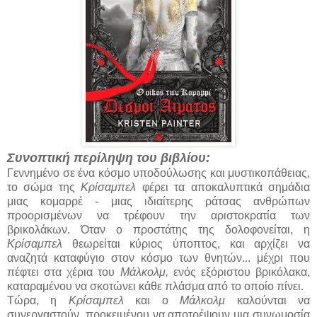
Συνοπτική περίληψη του βιβλίου:
Γεννημένο σε ένα κόσμο υποδούλωσης και μυστικοπάθειας,
το σώμα της
Κρίσαμπελ
φέρει τα αποκαλυπτικά σημάδια
μιας κομαρρέ - μιας ιδιαίτερης ράτσας ανθρώπων
προορισμένων να τρέφουν την αριστοκρατία των
βρικολάκων. Όταν ο προστάτης της δολοφονείται, η
Κρίσαμπελ
θεωρείται κύριος ύποπτος, και αρχίζει να
αναζητά καταφύγιο στον κόσμο των θνητών... μέχρι που
πέφτει στα χέρια του
Μάλκολμ,
ενός εξόριστου βρικόλακα,
καταραμένου να σκοτώνει κάθε πλάσμα από το οποίο πίνει.
Τώρα, η
Κρίσαμπελ
και ο
Μάλκολμ
καλούνται να
συνεργαστούν, προκειμένου να αποτρέψουν μια συνωμοσία