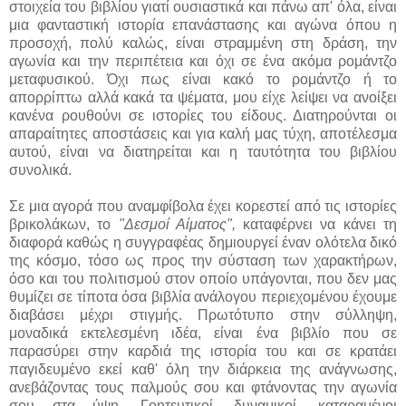
στοιχεία του βιβλίου γιατί ουσιαστικά και πάνω απ' όλα, είναι
μια φανταστική ιστορία επανάστασης και αγώνα όπου η
προσοχή, πολύ καλώς, είναι στραμμένη στη δράση, την
αγωνία και την περιπέτεια και όχι σε ένα ακόμα ρομάντζο
μεταφυσικού. Όχι πως είναι κακό το ρομάντζο ή το
απορρίπτω αλλά κακά τα ψέματα, μου είχε λείψει να ανοίξει
κανένα ρουθούνι σε ιστορίες του είδους. Διατηρούνται οι
απαραίτητες αποστάσεις και για καλή μας τύχη, αποτέλεσμα
αυτού, είναι να διατηρείται και η ταυτότητα του βιβλίου
συνολικά.
Σε μια αγορά που αναμφίβολα έχει κορεστεί από τις ιστορίες
βρικολάκων, το
"Δεσμοί Αίματος",
καταφέρνει να κάνει τη
διαφορά καθώς η συγγραφέας δημιουργεί έναν ολότελα δικό
της κόσμο, τόσο ως προς την σύσταση των χαρακτήρων,
όσο και του πολιτισμού στον οποίο υπάγονται, που δεν μας
θυμίζει σε τίποτα όσα βιβλία ανάλογου περιεχομένου έχουμε
διαβάσει μέχρι στιγμής. Πρωτότυπο στην σύλληψη,
μοναδικά εκτελεσμένη ιδέα, είναι ένα βιβλίο που σε
παρασύρει στην καρδιά της ιστορία του και σε κρατάει
παγιδευμένο εκεί καθ' όλη την διάρκεια της ανάγνωσης,
ανεβάζοντας τους παλμούς σου και φτάνοντας την αγωνία
σου στα ύψη. Γοητευτικοί, δυναμικοί, καταραμένοι