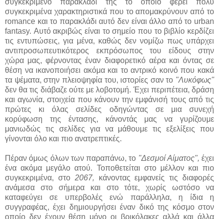
συγκεκριμένο παρακλάδι της το οποίο φέρει πολύ
συγκεκριμένα χαρακτηριστικά που το απομακρύνουν από το
romance και το παρακλάδι αυτό δεν είναι άλλο από το urban
fantasy. Αυτό ακριβώς είναι το σημείο που το βιβλίο κερδίζει
τις εντυπώσεις, για μένα, καθώς δεν νομίζω πως υπάρχει
αντιπροσωπευτικότερος εκπρόσωπος του είδους στην
χώρα μας, φέρνοντας έναν διαφορετικό αέρα και όντας σε
θέση να ικανοποιήσει ακόμα και το αντρικό κοινό που κακά
τα ψέματα, στην πλειοψηφία του, ιστορίες σαν το
"Λυκόφως"
δεν θα τις διάβαζε ούτε με λοβοτομή. Έχει περιπέτεια, δράση
και αγωνία, στοιχεία που κάνουν την εμφάνισή τους από τις
πρώτες κι όλας σελίδες οδηγώντας σε μια συνεχή
κορύφωση της έντασης, κάνοντάς μας να γυρίζουμε
μανιωδώς τις σελίδες για να μάθουμε τις εξελίξεις που
γίνονται όλο και πιο ανατρεπτικές.
Πέραν όμως όλων των παραπάνω, το
"Δεσμοί Αίματος",
έχει
ένα ακόμα μεγάλο ατού. Τοποθετείται στο μέλλον και πιο
συγκεκριμένα, στο
2067,
κάνοντας εμφανείς τις διαφορές
ανάμεσα στο σήμερα και στο τότε, χωρίς ωστόσο να
καταφεύγει σε υπερβολές ενώ παράλληλα, η ίδια η
συγγραφέας, έχει δημιουργήσει έναν δικό της κόσμο στον
οποίο δεν έχουν θέση μόνο οι βρικόλακες αλλά και άλλα