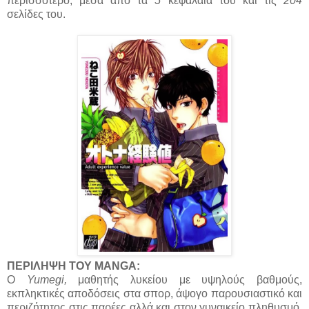
περισσότερο, μέσα από τα
5
κεφάλαιά του και τις
204
σελίδες του.
ΠΕΡΙΛΗΨΗ ΤΟΥ MANGA:
Ο
Yumegi,
μαθητής λυκείου με υψηλούς βαθμούς,
εκπληκτικές αποδόσεις στα σπορ, άψογο παρουσιαστικό και
περιζήτητος στις παρέες αλλά και στον γυναικείο πληθυσμό,