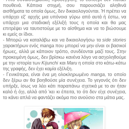
πουθενά. Κάποια στιγμή, σου παρουσιάζει αληθινά
αισθήματα τα οποία όμως, δεν δικαιολογούνται. Ή πρέπει να
υπάρχει εξ' αρχής μια υπόνοια γύρω από αυτά ή έστω, να
υπάρχει μια σταδιακή εξέλιξή τους η οποία και θα μας
επιτρέψει να ταυτιστούμε με το αίσθημα και να το βιώσουμε
κι εμείς οι ίδιοι.
- Μπορώ να καταλάβω και να δικαιολογήσω τα
side stories
χαρακτήρων ενός manga που μπορεί να μην είναι οι βασικοί
ήρωες, αλλά με κάποιον τρόπο, συνδέονται μαζί τους. Στην
προκειμένη όμως, δεν βρίσκω κανένα λόγο να ασχοληθούμε
με την ιστορία των
Kijunchi
και
Maru
η οποία στο κάτω-κάτω
της γραφής, δεν έχει καμία εξέλιξη.
- Γενικότερα, είναι ένα μη ολοκληρωμένο
manga,
το οποίο
δεν ξέρω αν θα βοηθούσε μία συνέχεια. Το γεγονός ότι δεν
υπήρξε, ίσως να λέει κάτι παραπάνω σχετικά με το αν ήταν
καλό ή όχι, αλλά από 'κει κι έπειτα, το ότι δεν είχε συνέχεια,
το κάνει απλά να φαντάζει ακόμα πιο ανούσιο στα μάτια μας.