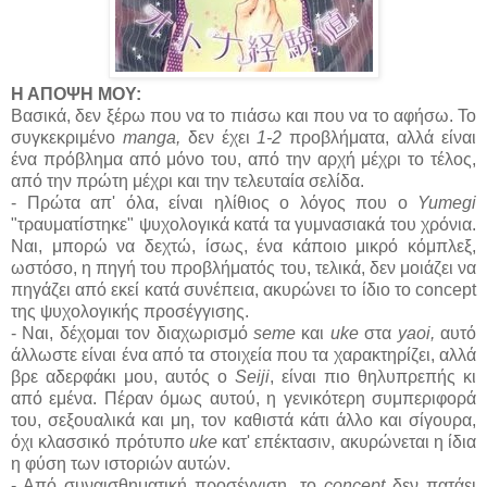
Η ΑΠΟΨΗ ΜΟΥ:
Βασικά, δεν ξέρω που να το πιάσω και που να το αφήσω. Το
συγκεκριμένο
manga,
δεν έχει
1-2
προβλήματα, αλλά είναι
ένα πρόβλημα από μόνο του, από την αρχή μέχρι το τέλος,
από την πρώτη μέχρι και την τελευταία σελίδα.
- Πρώτα απ' όλα, είναι ηλίθιος ο λόγος που ο
Yumegi
"τραυματίστηκε" ψυχολογικά κατά τα γυμνασιακά του χρόνια.
Ναι, μπορώ να δεχτώ, ίσως, ένα κάποιο μικρό κόμπλεξ,
ωστόσο, η πηγή του προβλήματός του, τελικά, δεν μοιάζει να
πηγάζει από εκεί κατά συνέπεια, ακυρώνει το ίδιο το concept
της ψυχολογικής προσέγγισης.
- Ναι, δέχομαι τον διαχωρισμό
seme
και
uke
στα
yaoi,
αυτό
άλλωστε είναι ένα από τα στοιχεία που τα χαρακτηρίζει, αλλά
βρε αδερφάκι μου, αυτός ο
Seiji
, είναι πιο θηλυπρεπής κι
από εμένα. Πέραν όμως αυτού, η γενικότερη συμπεριφορά
του, σεξουαλικά και μη, τον καθιστά κάτι άλλο και σίγουρα,
όχι κλασσικό πρότυπο
uke
κατ' επέκτασιν, ακυρώνεται η ίδια
η φύση των ιστοριών αυτών.
- Από συναισθηματική προσέγγιση, το
concept
δεν πατάει