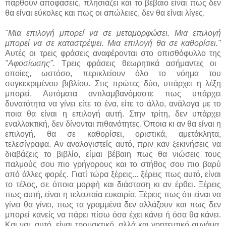
παρθούν αποφάσεις, πλησιάζει και το βέβαιο είναι πως δεν
θα είναι εύκολες και πως οι απώλειες, δεν θα είναι λίγες.
"Μια επιλογή μπορεί να σε μεταμορφώσει. Μια επιλογή
μπορεί να σε καταστρέψει. Μια επιλογή θα σε καθορίσει."
Αυτές οι τρεις φράσεις αναφέρονται στο οπισθόφυλλο της
"Αφοσίωσης".
Τρεις φράσεις θεωρητικά ασήμαντες οι
οποίες, ωστόσο, περικλείουν όλο το νόημα του
συγκεκριμένου βιβλίου. Στις πρώτες δύο, υπάρχει η λέξη
μπορεί. Αυτόματα αντιλαμβανόμαστε πως υπάρχει
δυνατότητα να γίνει είτε το ένα, είτε το άλλο, ανάλογα με το
ποια θα είναι η επιλογή αυτή. Στην τρίτη, δεν υπάρχει
εναλλακτική, δεν δίνονται πιθανότητες. Όποια κι αν θα είναι η
επιλογή, θα σε καθορίσει, οριστικά, αμετάκλητα,
τελεσίγραφα. Αν αναλογιστείς αυτό, πριν καν ξεκινήσεις να
διαβάζεις το βιβλίο, είμαι βέβαιη πως θα νιώσεις τους
παλμούς σου πιο γρήγορους και το στήθος σου πιο βαρύ
από άλλες φορές. Γιατί τώρα ξέρεις... ξέρεις πως αυτό, είναι
το τέλος, σε όποια μορφή και διάσταση κι αν έρθει. Ξέρεις
πως αυτή, είναι η τελευταία ευκαιρία. Ξέρεις πως ότι είναι να
γίνει θα γίνει, πως τα γραμμένα δεν αλλάζουν και πως δεν
μπορεί κανείς να πάρει πίσω όσα έχει κάνει ή όσα θα κάνει.
Και ναι, αυτό, είναι τρομακτικό, αλλά και γοητευτικό συνάμα.