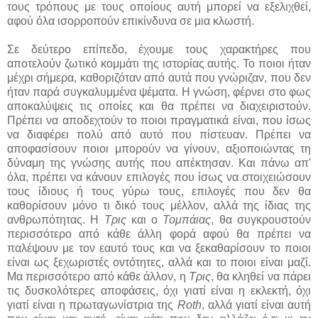
τους τρόπους με τους οποίους αυτή μπορεί να εξελιχθεί,
αφού όλα ισορροπούν επικίνδυνα σε μια κλωστή.
Σε δεύτερο επίπεδο, έχουμε τους χαρακτήρες που
αποτελούν ζωτικό κομμάτι της ιστορίας αυτής. Το ποιοι ήταν
μέχρι σήμερα, καθοριζόταν από αυτά που γνώριζαν, που δεν
ήταν παρά συγκαλυμμένα ψέματα. Η γνώση, φέρνει στο φως
αποκαλύψεις τις οποίες και θα πρέπει να διαχειριστούν.
Πρέπει να αποδεχτούν το ποιοι πραγματικά είναι, που ίσως
να διαφέρει πολύ από αυτό που πίστευαν. Πρέπει να
αποφασίσουν ποιοι μπορούν να γίνουν, αξιοποιώντας τη
δύναμη της γνώσης αυτής που απέκτησαν. Και πάνω απ'
όλα, πρέπει να κάνουν επιλογές που ίσως να στοιχειώσουν
τους ίδιους ή τους γύρω τους, επιλογές που δεν θα
καθορίσουν μόνο τι δικό τους μέλλον, αλλά της ίδιας της
ανθρωπότητας. Η
Τρις
και ο
Τομπάιας
, θα συγκρουστούν
περισσότερο από κάθε άλλη φορά αφού θα πρέπει να
παλέψουν με τον εαυτό τους και να ξεκαθαρίσουν το ποιοι
είναι ως ξεχωριστές οντότητες, αλλά και το ποιοι είναι μαζί.
Μα περισσότερο από κάθε άλλον, η
Τρις
, θα κληθεί να πάρει
τις δυσκολότερες αποφάσεις, όχι γιατί είναι η εκλεκτή, όχι
γιατί είναι η πρωταγωνίστρια της
Roth
, αλλά γιατί είναι αυτή