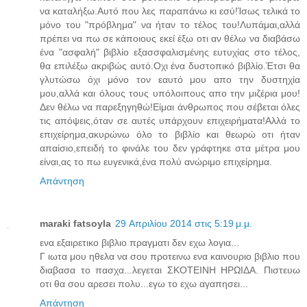
να καταλήξω.Αυτό που λες παραπάνω κι εσύ!Ίσως τελικά το
μόνο του "πρόβλημα" να ήταν το τέλος του!Λυπάμαι,αλλά
πρέπει να πω σε κάποιους εκεί έξω οτι αν θέλω να διαβάσω
ένα "ασφαλή" βιβλίο εξασσφαλισμένης ευτυχίας στο τέλος,
θα επιλέξω ακριβώς αυτό.Οχι ένα δυστοπικό βιβλίο.Έτσι θα
γλυτώσω όχι μόνο τον εαυτό μου απο την δυστηχία
μου,αλλά και όλους τους υπόλοιπους απο την μιζέρια μου!
Δεν θέλω να παρεξηγηθώ!Είμαι άνθρωπος που σέβεται όλες
τις απόψεις,όταν σε αυτές υπάρχουν επιχειρήματα!Αλλά το
επιχείρημα,ακυρώνω όλο το βιβλίο και θεωρώ οτι ήταν
απαίσιο,επειδή το φινάλε του δεν γράφτηκε στα μέτρα μου
είναι,ας το πω ευγενικά,ένα πολύ ανώριμο επιχείρημα.
Απάντηση
maraki fatsoyla
29 Απριλίου 2014 στις 5:19 μ.μ.
ενα εξαιρετικο βιβλιο πραγματι δεν εχω λογια...
Γ ιωτα μου ηθελα να σου προτεινω ενα καινουριο βιβλιο που
διαβασα το πασχα...λεγεται ΣΚΟΤΕΙΝΗ ΗΡΩΙΔΑ. Πιστευω
οτι θα σου αρεσει πολυ...εγω το εχω αγαπησει...
Απάντηση