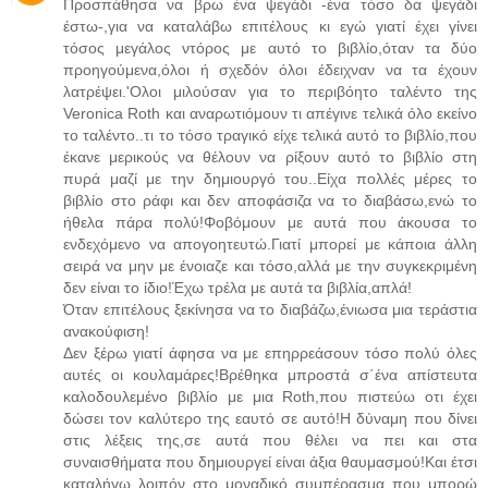
Προσπάθησα να βρω ένα ψεγάδι -ένα τόσο δα ψεγάδι
έστω-,για να καταλάβω επιτέλους κι εγώ γιατί έχει γίνει
τόσος μεγάλος ντόρος με αυτό το βιβλίο,όταν τα δύο
προηγούμενα,όλοι ή σχεδόν όλοι έδειχναν να τα έχουν
λατρέψει.'Ολοι μιλούσαν για το περιβόητο ταλέντο της
Veronica Roth και αναρωτιόμουν τι απέγινε τελικά όλο εκείνο
το ταλέντο..τι το τόσο τραγικό είχε τελικά αυτό το βιβλίο,που
έκανε μερικούς να θέλουν να ρίξουν αυτό το βιβλίο στη
πυρά μαζί με την δημιουργό του..Είχα πολλές μέρες το
βιβλίο στο ράφι και δεν αποφάσιζα να το διαβάσω,ενώ το
ήθελα πάρα πολύ!Φοβόμουν με αυτά που άκουσα το
ενδεχόμενο να απογοητευτώ.Γιατί μπορεί με κάποια άλλη
σειρά να μην με ένοιαζε και τόσο,αλλά με την συγκεκριμένη
δεν είναι το ίδιο!Έχω τρέλα με αυτά τα βιβλία,απλά!
Όταν επιτέλους ξεκίνησα να το διαβάζω,ένιωσα μια τεράστια
ανακούφιση!
Δεν ξέρω γιατί άφησα να με επηρρεάσουν τόσο πολύ όλες
αυτές οι κουλαμάρες!Βρέθηκα μπροστά σ΄ένα απίστευτα
καλοδουλεμένο βιβλίο με μια Roth,που πιστεύω οτι έχει
δώσει τον καλύτερο της εαυτό σε αυτό!Η δύναμη που δίνει
στις λέξεις της,σε αυτά που θέλει να πει και στα
συναισθήματα που δημιουργεί είναι άξια θαυμασμού!Και έτσι
καταλήγω λοιπόν στο μοναδικό συμπέρασμα που μπορώ