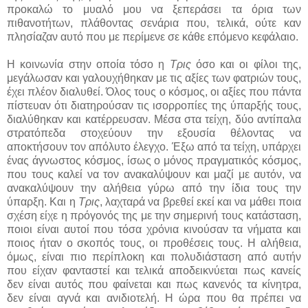
προκαλώ το μυαλό μου να ξεπεράσει τα όρια των
πιθανοτήτων, πλάθοντας σενάρια που, τελικά, ούτε καν
πλησίαζαν αυτό που με περίμενε σε κάθε επόμενο κεφάλαιο.
Η κοινωνία στην οποία τόσο η
Τρις
όσο και οι φίλοι της,
μεγάλωσαν και γαλουχήθηκαν με τις αξίες των φατριών τους,
έχει πλέον διαλυθεί. Όλος τους ο κόσμος, οι αξίες που πάντα
πίστευαν ότι διατηρούσαν τις ισορροπίες της ύπαρξής τους,
διαλύθηκαν και κατέρρευσαν. Μέσα στα τείχη, δύο αντίπαλα
στρατόπεδα στοχεύουν την εξουσία θέλοντας να
αποκτήσουν τον απόλυτο έλεγχο. Έξω από τα τείχη, υπάρχει
ένας άγνωστος κόσμος, ίσως ο μόνος πραγματικός κόσμος,
που τους καλεί να τον ανακαλύψουν και μαζί με αυτόν, να
ανακαλύψουν την αλήθεια γύρω από την ίδια τους την
ύπαρξη. Και η
Τρις
, λαχταρά να βρεθεί εκεί και να μάθει ποια
σχέση είχε η πρόγονός της με την σημερινή τους κατάσταση,
ποιοι είναι αυτοί που τόσα χρόνια κινούσαν τα νήματα και
ποιος ήταν ο σκοπός τους, οι προθέσεις τους. Η αλήθεια,
όμως, είναι πιο περίπλοκη και πολυδιάσταση από αυτήν
που είχαν φανταστεί και τελικά αποδεικνύεται πως κανείς
δεν είναι αυτός που φαίνεται και πως κανενός τα κίνητρα,
δεν είναι αγνά και ανιδιοτελή. Η ώρα που θα πρέπει να