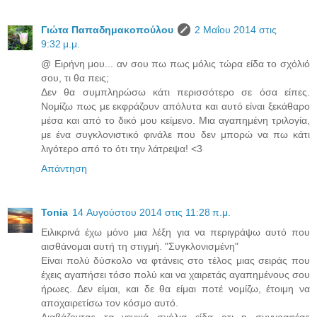
Γιώτα Παπαδημακοπούλου
2 Μαΐου 2014 στις
9:32 μ.μ.
@ Ειρήνη μου... αν σου πω πως μόλις τώρα είδα το σχόλιό
σου, τι θα πεις;
Δεν θα συμπληρώσω κάτι περισσότερο σε όσα είπες.
Νομίζω πως με εκφράζουν απόλυτα και αυτό είναι ξεκάθαρο
μέσα και από το δικό μου κείμενο. Μια αγαπημένη τριλογία,
με ένα συγκλονιστικό φινάλε που δεν μπορώ να πω κάτι
λιγότερο από το ότι την λάτρεψα! <3
Απάντηση
Tonia
14 Αυγούστου 2014 στις 11:28 π.μ.
Ειλικρινά έχω μόνο μια λέξη για να περιγράψω αυτό που
αισθάνομαι αυτή τη στιγμή. "Συγκλονισμένη"
Είναι πολύ δύσκολο να φτάνεις στο τέλος μιας σειράς που
έχεις αγαπήσει τόσο πολύ και να χαιρετάς αγαπημένους σου
ήρωες. Δεν είμαι, και δε θα είμαι ποτέ νομίζω, έτοιμη να
αποχαιρετίσω τον κόσμο αυτό.
Διαβάζοντας τα γενικά σχόλια είδα οτι η συγγραφέας