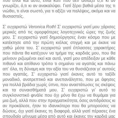
που είναι και αυτό, είναι κάτι που δεν αλλάζει ό,τι κι αν
γνωρίζει, ό,τι κι αν ανακαλύψει. Γιατί ξέρει βαθιά μέσα της τι
νιώθει, τι είναι σωστό, για τι αξίζει να παλέψεις, ακόμα και να
θυσιαστείς.
Σ' ευχαριστώ
Veronica Roth
! Σ' ευχαριστώ γιατί μου χάρισες
μερικές από τις ομορφότερες λογοτεχνικές ώρες της ζωής
μου. Σ' ευχαριστώ γιατί δημιούργησες έναν κόσμο που με
κατέκτησε από την πρώτη κιόλας στιγμή και με έκανε να
χαθώ μέσα του. Σ' ευχαριστώ γιατί έπλασσες χαρακτήρες
που πάντα θα κατέχουν να τμήμα της καρδιάς μου, που θα
μείνουν ριζωμένοι εκεί και αυτό, γιατί μου απέδειξαν με κάθε
πιθανό και απίθανο τρόπο τι σημαίνει να αγαπάς και πάνω
απ' όλα, τη δύναμη και την αξία του να θυσιάζεσαι γι' αυτούς
που αγαπάς. Σ' ευχαριστώ γιατί έκανες αυτό το ταξίδι
μοναδικό, ανατρεπτικό και ανεπανάληπτο, που με άφησες
για πολλά βράδια χωρίς ύπνο, που αναστάτωσες τις σκέψεις
και τα συναισθήματά μου. Σ' ευχαριστώ γι' αυτό το
συγκλονιστικό φινάλε που όχι μόνο θα έχω να θυμάμαι για
μια ζωή, αλλά που στην πραγματικότητα, όσες αντιδράσεις κι
αν προκάλεσε, ήταν το ιδανικότερο που θα μπορούσες να
δώσεις, όχι γιατί έκανες τη διαφορά, αλλά γιατί πέρασες ένα
σπουδαίο μήνυμα μέσα από αυτό και έκανες την καρδιά μας