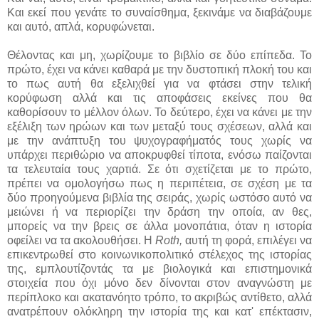
Και εκεί που γενάτε το συναίσθημα, ξεκινάμε να διαβάζουμε
και αυτό, απλά, κορυφώνεται.
Θέλοντας και μη, χωρίζουμε το βιβλίο σε δύο επίπεδα. Το
πρώτο, έχει να κάνει καθαρά με την δυστοπική πλοκή του και
το πως αυτή θα εξελιχθεί για να φτάσει στην τελική
κορύφωση αλλά και τις αποφάσεις εκείνες που θα
καθορίσουν το μέλλον όλων. Το δεύτερο, έχει να κάνει με την
εξέλιξη των ηρώων και των μεταξύ τους σχέσεων, αλλά και
με την ανάπτυξη του ψυχογραφήματός τους χωρίς να
υπάρχει περιθώριο να αποκρυφθεί τίποτα, ενόσω παίζονται
τα τελευταία τους χαρτιά. Σε ότι σχετίζεται με το πρώτο,
πρέπει να ομολογήσω πως η περιπέτεια, σε σχέση με τα
δύο προηγούμενα βιβλία της σειράς, χωρίς ωστόσο αυτό να
μειώνει ή να περιορίζει την δράση την οποία, αν θες,
μπορείς να την βρεις σε άλλα μονοπάτια, όταν η ιστορία
οφείλει να τα ακολουθήσει. Η
Roth,
αυτή τη φορά, επιλέγει να
επικεντρωθεί στο κοινωνικοπολιτικό στέλεχος της ιστορίας
της, εμπλουτίζοντάς τα με βιολογικά και επιστημονικά
στοιχεία που όχι μόνο δεν δίνονται στον αναγνώστη με
περίπλοκο και ακατανόητο τρόπο, το ακριβώς αντίθετο, αλλά
ανατρέπουν ολόκληρη την ιστορία της και κατ' επέκτασιν,