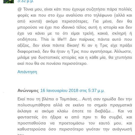
3:32 μ.μ.
@ Τόνια μου, είναι κάτι που έχουμε συζητήσει πάρα πολλές
φορές και που στο έχω αναλύσει στο τηλέφωνο (αλλά και
από κοντά) ακόμα περισσότερες. Για μένα, δεν θα
μπορούσε να έχει πιο ιδανικό τέλος αυτή η ιστορία και δεν
έχει να κάνει με το ότι είμαι τρελή, κακιά, σκληρή ή
οτιδήποτε. This is life!!! Δεν παίρνεις πάντα αυτό που
αξίζεις, δεν είναι πάντα δίκαιη! Κι αν η Τρις είχε πράξει
διαφορετικά, δεν θα ήταν η Τρις που αγαπήσαμε. Άλλωστε,
μιλάμε για δυστοπικές ιστορίες και η κάθε μία, θα χτυπήσει
εκεί που θα σε πονέσει περισσότερο.
Απάντηση
Ανώνυμος
16 Ιανουαρίου 2018 στις 5:37 μ.μ.
Εκεί που τη βλέπει ο Τομπάιας... Αυτή σαν ηρωίδα δεν την
πολυσυμπάθησα αλλά σε εκείνο το σημείο πραγματικά
έκλαιγα κι ακόμα κλαίω όποτε το διαβάζω... Και να
φανταστείς ότι ήξερα κι από πριν τι θα συμβεί, και
προσπαθούσα να προετοιμάσω τον εαυτό μου, και
καθυστερούσα όσο περισσότερο γινόταν την ανάγνωσή
του...