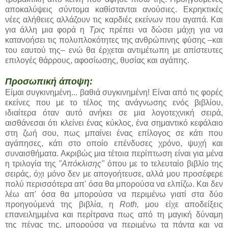
αποκαλύψεις σύντομα καθίστανται ανούσιες. Εκρηκτικές
νέες αλήθειες αλλάζουν τις καρδιές εκείνων που αγαπά. Και
για άλλη μια φορά η
Τρις
πρέπει να δώσει μάχη για να
κατανοήσει τις πολυπλοκότητες της ανθρώπινης φύσης –και
του εαυτού της– ενώ θα έρχεται αντιμέτωπη με απίστευτες
επιλογές θάρρους, αφοσίωσης, θυσίας και αγάπης.
Προσωπική άποψη:
Είμαι συγκινημένη... βαθιά συγκινημένη! Είναι από τις φορές
εκείνες που με το τέλος της ανάγνωσης ενός βιβλίου,
ιδιαίτερα όταν αυτό ανήκει σε μια λογοτεχνική σειρά,
αισθάνεσαι ότι κλείνει ένας κύκλος, ένα σημαντικό κεφάλαιο
στη ζωή σου, πως μπαίνει ένας επίλογος σε κάτι που
αγάπησες, κάτι στο οποίο επένδυσες χρόνο, ψυχή και
συναισθήματα. Ακριβώς μια τέτοια περίπτωση είναι για μένα
η τριλογία της
"Απόκλισης"
όπου με το τελευταίο βιβλίο της
σειράς, όχι μόνο δεν με απογοήτευσε, αλλά μου προσέφερε
πολύ περισσότερα απ' όσα θα μπορούσα να ελπίζω. Και δεν
λέω απ' όσα θα μπορούσα να περιμένω γιατί στα δύο
προηγούμενά της βιβλία, η
Roth,
μου είχε αποδείξεις
επανειλημμένα και περίτρανα πως από τη μαγική δύναμη
της πένας της, μπορούσα να περιμένω τα πάντα και να