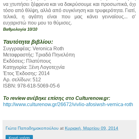
να χτυπήσει ξέφρενα και να δακρύσουμε και προσωπικά, όχι
τόσο από θλίψη, αλλά από συγκίνηση και τρυφερότητα. Γιατί,
τελικά, η αγάπη είναι που μας κάνει γενναίους... σ'
ευχαριστώ που μου το θύμισες.
Βαθμολογία 10/10
Ταυτότητα βιβλίου:
Συγγραφέας: Veronica Roth
Μεταφραστής: Τριαδά Πηνελόπη
Εκδόσεις: Πλατύπους
Κατηγορία: Ξένη Λογοτεχνία
Έτος Έκδοσης: 2014
Αρ. σελίδων: 512
ISBN: 978-618-5069-05-6
Το review ανέβηκε επίσης στο Culturenow.gr:
http://www.culturenow.gr/26672/vivlio-afosiwsh-vernica-roth
Γιώτα Παπαδημακοπούλου
at
Κυριακή, Μαρτίου 09, 2014
Κοινή χρήση