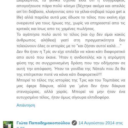
απογοήτευσε πάρα πολύ κόσμο (δέχτηκε ακόμα και απειλές
απ'ότι διάβασα, κλαίγοντας απο τα γέλια-σοβαρά τώρα get a
life) αλλά παρόλα αυτά μας έδωσε το τέλος που εκείνη είχε
ονειρευτεί για τους ήρωες της, χωρίς να επηρεαστεί απο τις
κριτικές και ίσως απο τις χαμένες πωλήσεις.
Το αγάπησα πολύ αυτό το τέλος (και όχι δεν είμαι κακός
άνθρωπος αλήθεια) γιατί στη πραγματικότητα δεν
τελειώνουν όλες οι ιστορίες με το "και ζήσαν αυτοί καλά...."
Δεν θα ήταν η Τρίς αν είχε επιλέξει να κάνει κάτι διαφορετικό
απο αυτό που έκανε. Ήταν η ανιδιοτελής και η ατρόμητη
φύση της σε συγχρονισμένη δράση που την οδήγησαν σε
αυτή την απόφαση. Ήταν τα γονίδια της Νάταλι που δε θα
της επέτρεπαν ποτέ να κάνει κάτι διαφορετικό!!!
Μπορεί το τέλος της ιστορίας της Τρις και του Τομπάιας να
μας έφερε δάκρυα, αλλά για ΄μένα δεν ήταν δάκρυα
στεναχώριας, αλλά χαράς. Μπορεί να μην ήταν ένα
ευτυχισμένο τέλος, ήταν όμως σίγουρα ελπιδοφόρο.
Απάντηση
Γιώτα Παπαδημακοπούλου
14 Αυγούστου 2014 στις