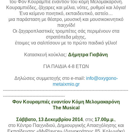
του Φον Κουραμπιέ εναντίον του κόμη Μελομακαρόνη.
Κουραμπιέδες, ζάχαρες και μέλια, νότες, ρυθμοί και λόγια!
Ένα κείμενο ποιητικό, εκπαιδευτικό, αστείο…
μια παράσταση με θέατρο, μουσική και μουσικοκινητικό
παιχνίδι!
Οι ζαχαροπλαστικές τρομπέτες σάς περιμένουν στα
στρατόπεδα μάχης,
έτοιμες να σαλπίσουν με το πρώτο παιδικό γέλιο!
Κατασκευή κούκλας:
Δήμητρα Γιοβάνη
ΓΙΑ ΠΑΙΔΙΑ 4-8 ΕΤΩΝ
Δηλώσεις συμμετοχής στο e-mail:
info@oxygono-
metaixmio.gr
-------------------------------------------------------------------------------------
------------------------------------------
Φον Κουραμπιές εναντίον Κόμη Μελομακαρόνη
The Musical
Σάββατο, 13 Δεκεμβρίου 2014
, στις
17.00μ.μ.
,
στο Κέντρο Παιχνιδιού, Δημιουργικής Απασχόλησης και
Εκπαίδευσης «MyPlayce» (Δεινοκράτους 85, Κολωνάκι)