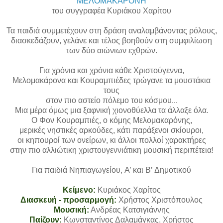
ΜΕΛΟΜΑΚΑΡΟΝΗ
του συγγραφέα Κυριάκου Χαρίτου
Τα παιδιά συμμετέχουν στη δράση αναλαμβάνοντας ρόλους,
διασκεδάζουν, γελάνε και τέλος βοηθούν στη συμφιλίωση
των δύο αιώνιων εχθρών.
Για χρόνια και χρόνια κάθε Χριστούγεννα,
Μελομακάρονα και Κουραμπιέδες τρώγανε τα μουστάκια
τους
στον πιο αστείο πόλεμο του κόσμου...
Μια μέρα όμως μια ξαφνική χιονοθύελλα τα άλλαξε όλα.
Ο Φον Κουραμπιές, ο κόμης Μελομακαρόνης,
μερικές νηστικές αρκούδες, κάτι παράξενοι σκίουροι,
οι κηπουροί των ονείρων, κι άλλοι πολλοί χαρακτήρες
στην πιο αλλιώτικη χριστουγεννιάτικη μουσική περιπέτεια!
Για παιδιά Νηπιαγωγείου, A’ και B’ Δημοτικού
Κείμενο:
Κυριάκος Χαρίτος
Διασκευή - προσαρμογή:
Χρήστος Χριστόπουλος
Μουσική:
Ανδρέας Κατσιγιάννης
Παίζουν:
Κωνσταντίνος Δαλαμάγκας, Χρήστος