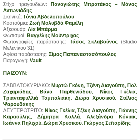
Στίχοι τραγουδιών:
Παναγιώτης Μπρατάκος – Μάνος
Αντωνιάδης
Σκηνικά:
Τόνια Αβδελοπούλου
Κοστούμια:
Ζωή Μολυβδά Φαμέλη
Αξεσουάρ:
Λία Μπάρμα
Φωτισμοί:
Βαγγέλης Μούντριχας
Φωτογραφίες παράστασης:
Τάσος Σκλαβούνος
(Studio
Μελενίκου 31)
Αφίσα παράστασης:
Σίμος Παπαναστασόπουλος
Παραγωγή:
Vault
ΠΑΙΖΟΥΝ:
ΣΑΒΒΑΤΟΚΥΡΙΑΚΟ:
Μυρτώ Γκόνη, Τζένη Διαγούπη, Πολ
Ζαχαριάδης, Βάνα Παρθενιάδου, Νίκος Γκέλια,
Τριανταφυλλιά Ταμπαλιάκη, Δώρα Χρυσικού, Στέλιος
Ψαρουδάκης
ΔΕΥΤΕΡΟΤΡΙΤΟ:
Νίκος Γκέλια, Τζένη Διαγούπη, Γιάννης
Καραούλης, Δήμητρα Κολλά, Αλεξάνδρα Κόνιακ,
Ιωάννα Πηλιχού, Δώρα Χρυσικού, Γιώργος Σεϊταρίδης