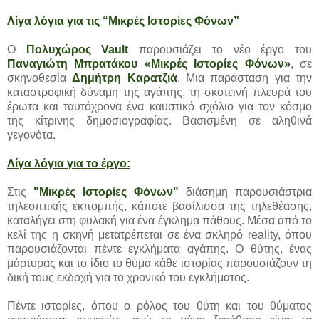
Λίγα λόγια για τις “Μικρές Ιστορίες Φόνων”
Ο
Πολυχώρος Vault
παρουσιάζει το νέο έργο του
Παναγιώτη Μπρατάκου «Μικρές Ιστορίες Φόνων»
, σε
σκηνοθεσία
Δημήτρη Καρατζιά
. Μια παράσταση για την
καταστροφική δύναμη της αγάπης, τη σκοτεινή πλευρά του
έρωτα και ταυτόχρονα ένα καυστικό σχόλιο για τον κόσμο
της κίτρινης δημοσιογραφίας. Βασισμένη σε αληθινά
γεγονότα.
Λίγα λόγια για το έργο:
Στις
"Μικρές Ιστορίες Φόνων"
διάσημη παρουσιάστρια
τηλεοπτικής εκπομπής, κάποτε βασίλισσα της τηλεθέασης,
καταλήγει στη φυλακή για ένα έγκλημα πάθους. Μέσα από το
κελί της η σκηνή μετατρέπεται σε ένα σκληρό reality, όπου
παρουσιάζονται πέντε εγκλήματα αγάπης. Ο θύτης, ένας
μάρτυρας και το ίδιο το θύμα κάθε ιστορίας παρουσιάζουν τη
δική τους εκδοχή για το χρονικό του εγκλήματος.
Πέντε ιστορίες, όπου ο ρόλος του θύτη και του θύματος