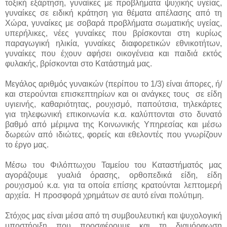
τοξική εξάρτηση, γυναίκες με προβλήματα ψυχικής υγείας,
γυναίκες σε ειδική κράτηση για θέματα απέλασης από τη
Χώρα, γυναίκες με σοβαρά προβλήματα σωματικής υγείας,
υπερήλικες, νέες γυναίκες που βρίσκονται στη κυρίως
παραγωγική ηλικία, γυναίκες διαφορετικών εθνικοτήτων,
γυναίκες που έχουν αφήσει οικογένεια και παιδιά εκτός
φυλακής, βρίσκονται στο Κατάστημά μας.
Μεγάλος αριθμός γυναικών (περίπου το 1/3) είναι άπορες, ή/
και στερούνται επισκεπτηρίων και οι ανάγκες τους σε είδη
υγιεινής, καθαριότητας, ρουχισμό, παπούτσια, τηλεκάρτες
για τηλεφωνική επικοινωνία κ.α. καλύπτονται στο δυνατό
βαθμό από μέριμνα της Κοινωνικής Υπηρεσίας και μέσω
δωρεών από ιδιώτες, φορείς και εθελοντές που γνωρίζουν
το έργο μας.
Μέσω του Φιλόπτωχου Ταμείου του Καταστήματός μας
αγοράζουμε γυαλιά όρασης, ορθοπεδικά είδη, είδη
ρουχισμού κ.α. για τα οποία επίσης κρατούνται λεπτομερή
αρχεία. Η προσφορά χρημάτων σε αυτό είναι πολύτιμη.
Στόχος μας είναι μέσα από τη συμβουλευτική και ψυχολογική
υποστήριξη που προσφέρουμε και τη διαμόρφωση