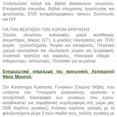
Ξενόγλωσσα λεξικά και βιβλία βαλκανικών γλωσσών,
Επιτραπέζια παιχνίδια, Βιβλία σύγχρονης λογοτεχνίας και
ψυχολογίας, DVD κινηματογραφικών ταινιών, Εκτυπωτές
και Η/Υ
ΓΙΑ ΤΗΝ ΒΕΛΤΙΩΣΗ ΤΩΝ ΧΩΡΩΝ ΚΡΑΤΗΣΗΣ
Σόμπες αλογόνου, καλοριφέρ, μικρά αερόθερμα,
ανεμιστήρες, Μικρές (17΄) ή μεγάλες τηλεοράσεις και DVD
player, ηχοσυστήματα, Ψυγεία και καταψύκτες, Πλαστικό
χρώμα εσωτερικού και εξωτερικού χώρου για ζωγραφική,
πλαστικά τραπέζια και καρέκλες, Ηλεκτρικά σίδερα -
σιδερώστρες- απλώστρες, Πιστολάκι για τα μαλλιά
Ενημερωτικό σημείωμα της κοινωνικής Λειτουργού
Νίκης Μουσχή:
Στο Κατάστημα Κράτησης Γυναικών Ελεώνα Θήβας που
υπάγεται στο Υπουργείο Δικαιοσύνης, κρατείται η
συντριπτική πλειοψηφία των γυναικών που έχουν
καταδικαστεί για παραβατική συμπεριφορά στη χώρα μας
(500 περίπου γυναίκες). Ανήλικα κορίτσια, μητέρες με τα
φιλοξενούμενα μέχρι 3 ετών παιδιά τους, πολλές γυναίκες με