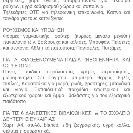
σερβιέτες, χαρτί υγείας, απορρυπαντικό για πλύσιμο
ρούχων, υγρό καθαρισμού χώρου και σαπούνια
Τηλεκάρτες ΟΤΕ για τηλεφωνική επικοινωνία, Καπνό και
τσιγάρα για τους καπνίζοντες
ΡΟΥΧΙΣΜΟΣ ΚΑΙ ΥΠΟΔΗΣΗ
Φόρμες γυμναστικής, φούτερ, (κυρίως μεγάλα μεγέθη)
παντελόνια τζίν, Εσώρουχα και κάλτσες, Μπουφάν, Πετσέτες
και σεντόνια, Αθλητικά παπούτσια, Παντόφλες, Πυτζάμες
ΓΙΑ ΤΑ ΦΙΛΟΞΕΝΟΥΜΕΝΑ ΠΑΙΔΙΑ (ΝΕΟΓΕΝΝΗΤΑ ΚΑΙ
ΩΣ 3 ΕΤΩΝ )
Πάνες, παιδικά αφρόλουτρα, κρέμες περιποίησης,
μωρομάντηλα, Σετ φαγητού, μπιμπερό, θερμός, θηλές
πιπίλες, Καροτσάκια για μωρά, ριλάξ, βραστήρες, μπανάκια
και γιογιό, Εκπαιδευτικά παιχνίδια εσωτερικού και
εξωτερικού χώρου και Άμμο θαλάσσης για τον εξωτερικό
παιδότοπο
ΓΙΑ ΤΙΣ 6 ΔΑΝΕΙΣΤΙΚΕΣ ΒΙΒΛΙΟΘΗΚΕΣ & ΤΟ ΣΧΟΛΕΙΟ
ΔEYTEΡΗΣ ΕΥΚΑΙΡΙΑΣ
Χαρτί Α4, στυλό, blanco, είδη ζωγραφικής, υγρή κόλλα,
σελοτέιπ, συρραπτικά,