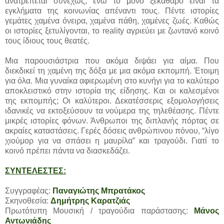
ανατρέπεται συνεχώς, ενώ το μόνο ξεκάθαρο είναι τα
εγκλήματα της κοινωνίας απέναντι τους. Πέντε ιστορίες
γεμάτες χαμένα όνειρα, χαμένα πάθη, χαμένες ζωές. Καθώς
οι ιστορίες ξετυλίγονται, το reality αγριεύει με ζωντανό κοινό
τους ίδιους τους θεατές.
Μια παρουσιάστρια που ακόμα διψάει για αίμα. Που
διεκδικεί τη χαμένη της δόξα με μια ακόμα εκπομπή. Έτοιμη
για όλα. Μια γυναίκα αφιερωμένη στο κυνήγι για το καλύτερο
αποκλειστικό στην ιστορία της είδησης. Και οι καλεσμένοι
της εκπομπής; Οι καλύτεροι. Δεκατέσσερις εξομολογήσεις
ιδανικές να εκτοξεύσουν τα νούμερα της τηλεθέασης. Πέντε
μικρές ιστορίες φόνων. Άνθρωποι της διπλανής πόρτας σε
ακραίες καταστάσεις. Γερές δόσεις ανθρώπινου πόνου, “λίγο
χιούμορ για να σπάσει η μαυρίλα” και τραγούδι. Γιατί το
κοινό πρέπει πάντα να διασκεδάζει.
ΣΥΝΤΕΛΕΣΤΕΣ:
Συγγραφέας:
Παναγιώτης Μπρατάκος
Σκηνοθεσία:
Δημήτρης Καρατζιάς
Πρωτότυπη Μουσική / τραγούδια παράστασης:
Μάνος
Αντωνιάδης