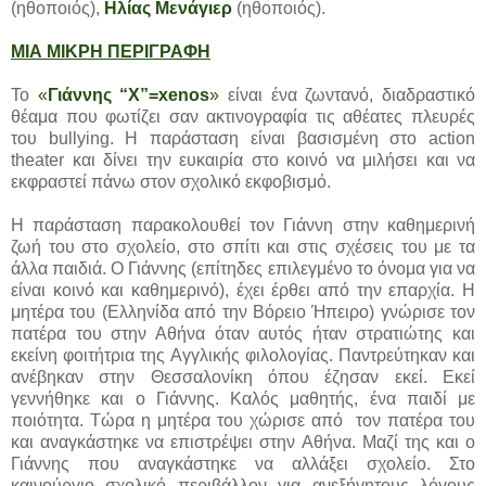
(ηθοποιός),
Ηλίας Μενάγιερ
(ηθοποιός).
ΜΙΑ ΜΙΚΡΗ ΠΕΡΙΓΡΑΦΗ
Το
«
Γιάννης “X”=xenos
»
είναι ένα ζωντανό, διαδραστικό
θέαμα που φωτίζει σαν ακτινογραφία τις αθέατες πλευρές
του bullying. Η παράσταση είναι βασισμένη στο action
theater και δίνει την ευκαιρία στο κοινό να μιλήσει και να
εκφραστεί πάνω στον σχολικό εκφοβισμό.
Η παράσταση παρακολουθεί τον Γιάννη στην καθημερινή
ζωή του στο σχολείο, στο σπίτι και στις σχέσεις του με τα
άλλα παιδιά. Ο Γιάννης (επίτηδες επιλεγμένο το όνομα για να
είναι κοινό και καθημερινό), έχει έρθει από την επαρχία. Η
μητέρα του (Ελληνίδα από την Βόρειο Ήπειρο) γνώρισε τον
πατέρα του στην Αθήνα όταν αυτός ήταν στρατιώτης και
εκείνη φοιτήτρια της Αγγλικής φιλολογίας. Παντρεύτηκαν και
ανέβηκαν στην Θεσσαλονίκη όπου έζησαν εκεί. Εκεί
γεννήθηκε και ο Γιάννης. Καλός μαθητής, ένα παιδί με
ποιότητα. Τώρα η μητέρα του χώρισε από τον πατέρα του
και αναγκάστηκε να επιστρέψει στην Αθήνα. Μαζί της και ο
Γιάννης που αναγκάστηκε να αλλάξει σχολείο. Στο
καινούργιο σχολικό περιβάλλον για ανεξήγητους λόγους