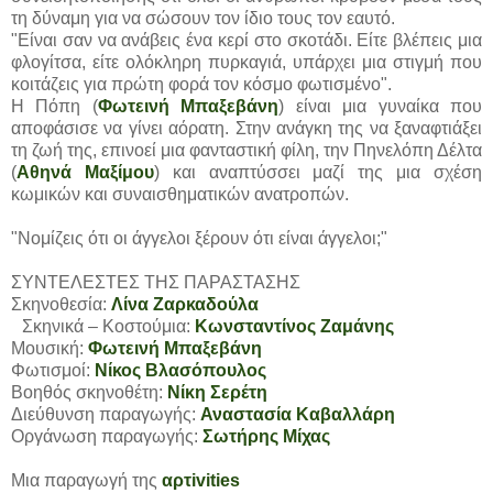
τη δύναμη για να σώσουν τον ίδιο τους τον εαυτό.
"Είναι σαν να ανάβεις ένα κερί στο σκοτάδι. Είτε βλέπεις μια
φλογίτσα, είτε ολόκληρη πυρκαγιά, υπάρχει μια στιγμή που
κοιτάζεις για πρώτη φορά τον κόσμο φωτισμένο".
Η Πόπη (
Φωτεινή Μπαξεβάνη
) είναι μια γυναίκα που
αποφάσισε να γίνει αόρατη. Στην ανάγκη της να ξαναφτιάξει
τη ζωή της, επινοεί μια φανταστική φίλη, την Πηνελόπη Δέλτα
(
Αθηνά Μαξίμου
) και αναπτύσσει μαζί της μια σχέση
κωμικών και συναισθηματικών ανατροπών.
"Νομίζεις ότι οι άγγελοι ξέρουν ότι είναι άγγελοι;"
ΣΥΝΤΕΛΕΣΤΕΣ ΤΗΣ ΠΑΡΑΣΤΑΣΗΣ
Σκηνοθεσία:
Λίνα Ζαρκαδούλα
Σκηνικά – Κοστούμια:
Κωνσταντίνος Ζαμάνης
Μουσική:
Φωτεινή Μπαξεβάνη
Φωτισμοί:
Νίκος Βλασόπουλος
Βοηθός σκηνοθέτη:
Νίκη Σερέτη
Διεύθυνση παραγωγής:
Αναστασία Καβαλλάρη
Οργάνωση παραγωγής:
Σωτήρης Μίχας
Μια παραγωγή της
αρτivities