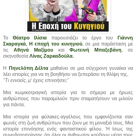
Το
Θέατρο Ιλίσια
παρουσιάζει το έργο του
Γιάννη
Σκαραγκά, Η εποχή του κυνηγιού
, σε μια παράσταση με
τις
Αθηνά Μαξίμου
και
Φωτεινή Μπαξεβάνη
, σε
σκηνοθεσία
Λίνας Ζαρκαδούλα.
Η
Πηνελόπη Δέλτα
μαθαίνει σε μια σύγχρονη γυναίκα να
λέει ιστορίες για να τη βοηθήσει να ξεπεράσει τη θλίψη της.
"Τι εννοείς, μ’ έχεις επινοήσει;"
Μια κωμικοτραγική ιστορία για το σήμερα με ήρωες
ανθρώπους που παραμιλούν πριν σταματήσουν να μιλούν
για πάντα.
Μια ιστορία για φύλακες-αγγέλους που εμφανίζονται σαν
φωνές στη ζωή ανθρώπων που ζουν με τη μοναξιά τους. Μια
ιστορία επινόησης ενός φανταστικού φίλου. Ή ίσως της
συνειδητοποίησης ότι όλοι οι άνθρωποι κρύβουν μέσα τους