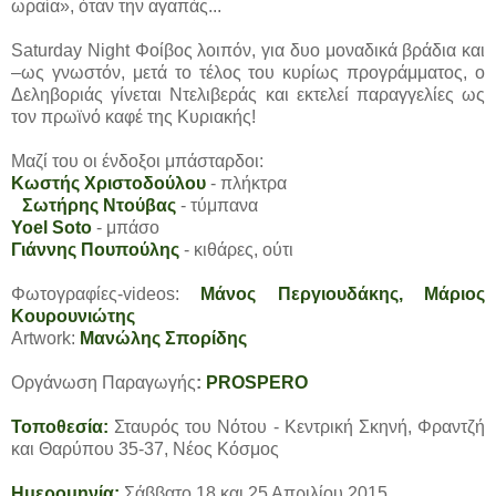
ωραία», όταν την αγαπάς...
Saturday Night Φοίβος λοιπόν, για δυο μοναδικά βράδια και
–ως γνωστόν, μετά το τέλος του κυρίως προγράμματος, ο
Δεληβοριάς γίνεται Ντελιβεράς και εκτελεί παραγγελίες ως
τον πρωϊνό καφέ της Κυριακής!
Μαζί του οι ένδοξοι μπάσταρδοι:
Κωστής Χριστοδούλου
- πλήκτρα
Σωτήρης Ντούβας
- τύμπανα
Yoel Soto
- μπάσο
Γιάννης Πουπούλης
- κιθάρες, ούτι
Φωτογραφίες-videos:
Μάνος Περγιουδάκης, Μάριος
Κουρουνιώτης
Artwork:
Μανώλης Σπορίδης
Οργάνωση Παραγωγής
:
PROSPERO
Τοποθεσία:
Σταυρός του Νότου - Κεντρική Σκηνή, Φραντζή
και Θαρύπου 35-37, Νέος Κόσμος
Ημερομηνία:
Σάββατο 18 και 25 Απριλίου 2015