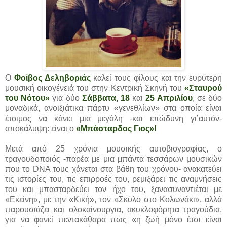
O
Φοίβος Δεληβοριάς
καλεί τους φίλους και την ευρύτερη
μουσική οικογένειά του στην Κεντρική Σκηνή του
«Σταυρού
του Νότου»
για δύο
Σάββατα, 18
και
25 Απριλίου
, σε δύο
μοναδικά, ανοιξιάτικα πάρτυ «γενεθλίων» στα οποία είναι
έτοιμος να κάνει μια μεγάλη -και επώδυνη γι’αυτόν-
αποκάλυψη: είναι ο
«Μπάσταρδος Γιος»!
Μετά από 25 χρόνια μουσικής αυτοβιογραφίας, ο
τραγουδοποιός -παρέα με μια μπάντα τεσσάρων μουσικών
που το DNA τους χάνεται στα βάθη του χρόνου- ανακατεύει
τις ιστορίες του, τις επιρροές του, ρεμιξάρει τις αναμνήσεις
του και μπασταρδεύει τον ήχο του, ξανασυναντιέται με
«Εκείνη», με την «Κική», τον «Σκύλο στο Κολωνάκι», αλλά
παρουσιάζει και ολοκαίνουργια, ακυκλοφόρητα τραγούδια,
για να φανεί πεντακάθαρα πως «η ζωή μόνο έτσι είναι