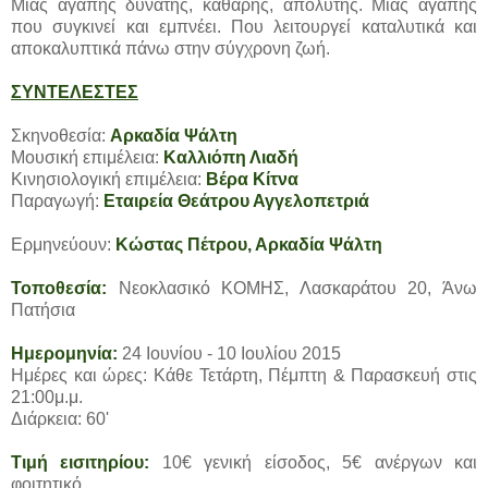
Μιας αγάπης δυνατής, καθαρής, απόλυτης. Μιας αγάπης
που συγκινεί και εμπνέει. Που λειτουργεί καταλυτικά και
αποκαλυπτικά πάνω στην σύγχρονη ζωή.
ΣΥΝΤΕΛΕΣΤΕΣ
Σκηνοθεσία:
Αρκαδία Ψάλτη
Μουσική επιμέλεια:
Καλλιόπη Λιαδή
Κινησιολογική επιμέλεια:
Βέρα Κίτνα
Παραγωγή:
Εταιρεία Θεάτρου Αγγελοπετριά
Ερμηνεύουν:
Κώστας Πέτρου, Αρκαδία Ψάλτη
Τοποθεσία:
Νεοκλασικό ΚΟΜΗΣ, Λασκαράτου 20, Άνω
Πατήσια
Ημερομηνία:
24 Ιουνίου - 10 Ιουλίου 2015
Ημέρες και ώρες: Κάθε Τετάρτη, Πέμπτη & Παρασκευή στις
21:00μ.μ.
Διάρκεια: 60'
Τιμή εισιτηρίου:
10€ γενική είσοδος, 5€ ανέργων και
φοιτητικό