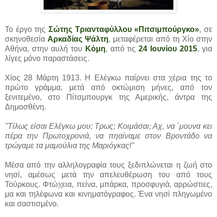
Το έργο της
Σώτης Τριανταφύλλου «Πιτσιμπούργκο»
, σε
σκηνοθεσία
Αρκαδίας Ψάλτη
, μεταφέρεται από τη Χίο στην
Αθήνα, στην αυλή του
Κόμη
, από τις
24 Ιουνίου 2015
, για
λίγες μόνο παραστάσεις.
Χίος 28 Μάρτη 1913. Η Ελέγκω παίρνει στα χέρια της το
πρώτο γράμμα, μετά από οκτώμιση μήνες, από τον
ξενιτεμένο, στο Πίτσμπουργκ της Αμερικής, άντρα της
Δημοσθένη.
''Τίλως είσαι Ελέγκω μου; Τρως; Κοιμάσαι; Αχ, να ΄μουνα κει
πέρα την Πρωτοχρονιά, να πηαίναμε στον Βροντάδο να
τρώγαμε τα μαμούλια της Μαριόγκας!''
Μέσα από την αλληλογραφία τους ξεδιπλώνεται η ζωή στο
νησί, αμέσως μετά την απελευθέρωση του από τους
Τούρκους. Φτώχεια, πείνα, μπάρκα, προσφυγιά, αρρώστιες,
μα και τηλέφωνα και κινηματόγραφος. Ένα νησί πληγωμένο
και σαστισμένο.