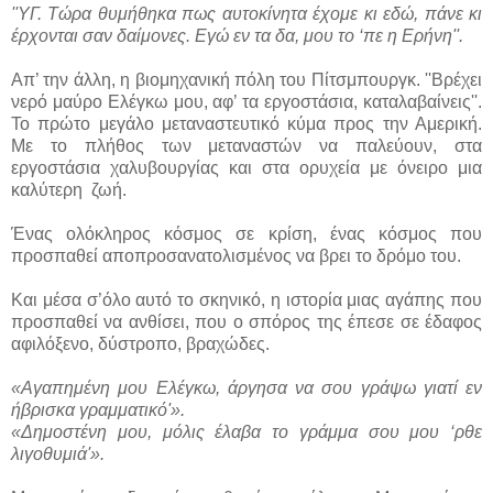
''ΥΓ. Τώρα θυμήθηκα πως αυτοκίνητα έχομε κι εδώ, πάνε κι
έρχονται σαν δαίμονες. Εγώ εν τα δα, μου το ‘πε η Ερήνη''.
Απ’ την άλλη, η βιομηχανική πόλη του Πίτσμπουργκ. ''Βρέχει
νερό μαύρο Ελέγκω μου, αφ’ τα εργοστάσια, καταλαβαίνεις''.
Το πρώτο μεγάλο μεταναστευτικό κύμα προς την Αμερική.
Με το πλήθος των μεταναστών να παλεύουν, στα
εργοστάσια χαλυβουργίας και στα ορυχεία με όνειρο μια
καλύτερη ζωή.
Ένας ολόκληρος κόσμος σε κρίση, ένας κόσμος που
προσπαθεί αποπροσανατολισμένος να βρει το δρόμο του.
Και μέσα σ’όλο αυτό το σκηνικό, η ιστορία μιας αγάπης που
προσπαθεί να ανθίσει, που ο σπόρος της έπεσε σε έδαφος
αφιλόξενο, δύστροπο, βραχώδες.
«Αγαπημένη μου Ελέγκω, άργησα να σου γράψω γιατί εν
ήβρισκα γραμματικό'».
«Δημοστένη μου, μόλις έλαβα το γράμμα σου μου ‘ρθε
λιγοθυμιά'».