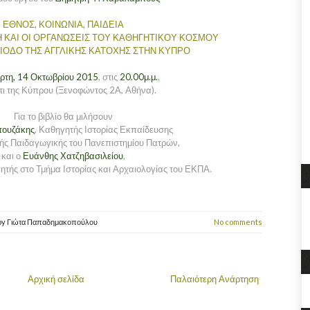
ΕΘΝΟΣ, ΚΟΙΝΩΝΙΑ, ΠΑΙΔΕΙΑ
 ΚΑΙ ΟΙ ΟΡΓΑΝΩΣΕΙΣ ΤΟΥ ΚΑΘΗΓΗΤΙΚΟΥ ΚΟΣΜΟΥ
ΙΟΔΟ ΤΗΣ ΑΓΓΛΙΚΗΣ ΚΑΤΟΧΗΣ ΣΤΗΝ ΚΥΠΡΟ
ρτη, 14 Οκτωβρίου 2015
, στις
20.00μ.μ.
,
τι της Κύπρου (Ξενοφώντος 2Α, Aθήνα).
Για το βιβλίο θα μιλήσουν
πουζάκης
, Καθηγητής Ιστορίας Εκπαίδευσης
κής Παιδαγωγικής του Πανεπιστημίου Πατρών,
και ο
Ευάνθης Χατζηβασιλείου
,
ής στο Τμήμα Ιστορίας και Αρχαιολογίας του ΕΚΠΑ.
by
Γιώτα Παπαδημακοπούλου
No comments
Αρχική σελίδα
Παλαιότερη Ανάρτηση