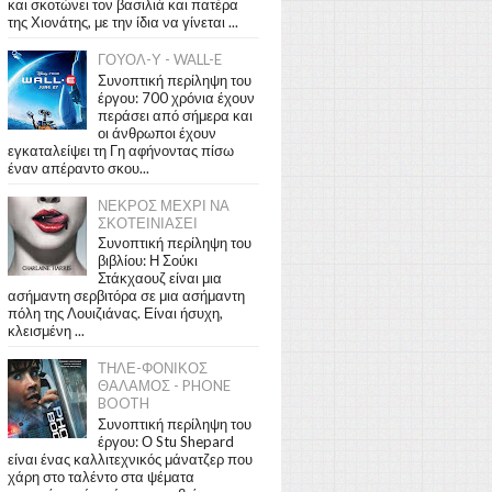
και σκοτώνει τον βασιλιά και πατέρα
της Χιονάτης, με την ίδια να γίνεται ...
ΓΟΥΟΛ-Υ - WALL-E
Συνοπτική περίληψη του
έργου: 700 χρόνια έχουν
περάσει από σήμερα και
οι άνθρωποι έχουν
εγκαταλείψει τη Γη αφήνοντας πίσω
έναν απέραντο σκου...
ΝΕΚΡΟΣ ΜΕΧΡΙ ΝΑ
ΣΚΟΤΕΙΝΙΑΣΕΙ
Συνοπτική περίληψη του
βιβλίου: Η Σούκι
Στάκχαουζ είναι μια
ασήμαντη σερβιτόρα σε μια ασήμαντη
πόλη της Λουιζιάνας. Είναι ήσυχη,
κλεισμένη ...
ΤΗΛΕ-ΦΟΝΙΚΟΣ
ΘΑΛΑΜΟΣ - PHONE
BOOTH
Συνοπτική περίληψη του
έργου: Ο Stu Shepard
είναι ένας καλλιτεχνικός μάνατζερ που
χάρη στο ταλέντο στα ψέματα