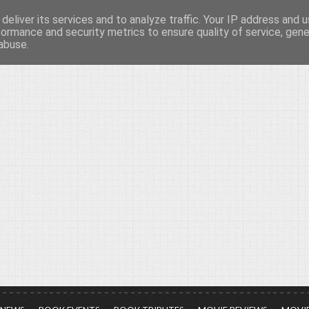
deliver its services and to analyze traffic. Your IP address and 
νών...
formance and security metrics to ensure quality of service, gen
abuse.
ια τον πολιτισμό, σε κάθε του μορφή και έκταση...