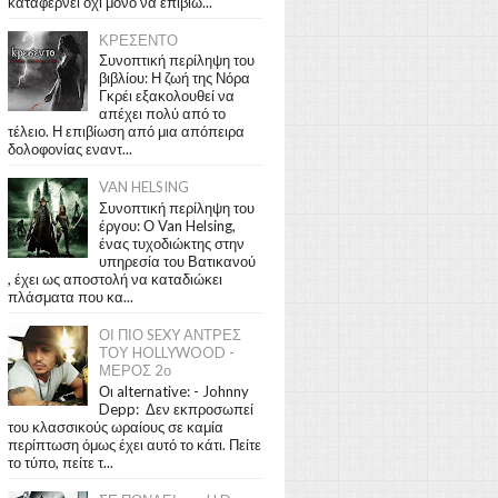
καταφέρνει όχι μόνο να επιβιώ...
ΚΡΕΣΕΝΤΟ
Συνοπτική περίληψη του
βιβλίου: Η ζωή της Νόρα
Γκρέι εξακολουθεί να
απέχει πολύ από το
τέλειο. Η επιβίωση από μια απόπειρα
δολοφονίας εναντ...
VAN HELSING
Συνοπτική περίληψη του
έργου: Ο Van Helsing,
ένας τυχοδιώκτης στην
υπηρεσία του Βατικανού
, έχει ως αποστολή να καταδιώκει
πλάσματα που κα...
ΟΙ ΠΙΟ SEXY ΑΝΤΡΕΣ
ΤΟΥ HOLLYWOOD -
ΜΕΡΟΣ 2ο
Οι alternative: - Johnny
Depp: Δεν εκπροσωπεί
του κλασσικούς ωραίους σε καμία
περίπτωση όμως έχει αυτό το κάτι. Πείτε
το τύπο, πείτε τ...