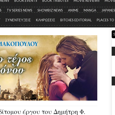
 NEWS
BOOK EVENTS
BOOK TRIBUTES
MOVIE REVIEWS
MOVIE
S
TV SERIES NEWS
SHOWBIZ NEWS
ANIME
MANGA
JAPANES
Y
ΣΥΝΕΝΤΕΥΞΕΙΣ
ΚΛΗΡΩΣΕΙΣ
BITCHES EDITORIAL
PLACES TO
δίτομου έργου του Δημήτρη Φ.