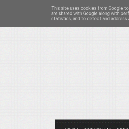
This site uses cookies from Google to 
Το μεγαλείο των Τεχ
are shared with Google along with per
statistics, and to detect and address 
Είμαστε πάντα εδώ για να μιλάμε γ