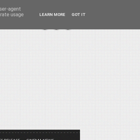
user-agent
erate usage
LEARN MORE
GOT IT