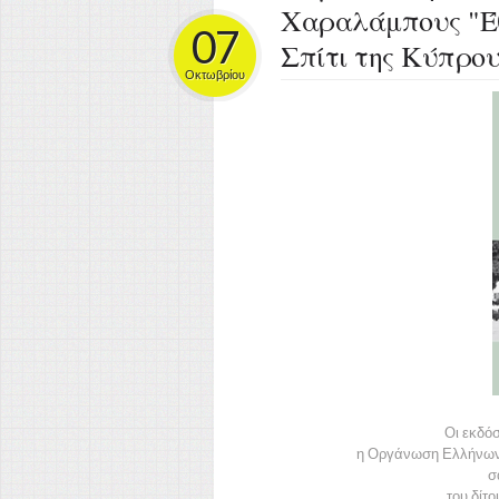
Χαραλάμπους "Έθ
07
Σπίτι της Κύπρο
Οκτωβρίου
Οι εκδόσ
η Οργάνωση Ελλήνων
σ
του δίτο