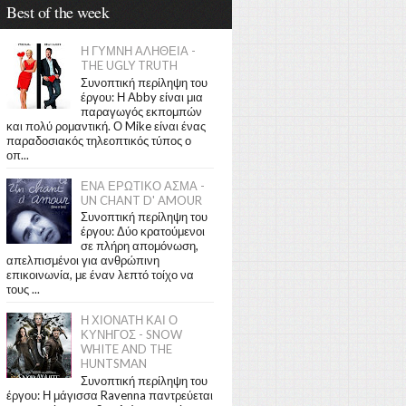
Best of the week
Η ΓΥΜΝΗ ΑΛΗΘΕΙΑ -
THE UGLY TRUTH
Συνοπτική περίληψη του
έργου: Η Abby είναι μια
παραγωγός εκπομπών
και πολύ ρομαντική. Ο Mike είναι ένας
παραδοσιακός τηλεοπτικός τύπος ο
οπ...
ΕΝΑ ΕΡΩΤΙΚΟ ΑΣΜΑ -
UN CHANT D' AMOUR
Συνοπτική περίληψη του
έργου: Δύο κρατούμενοι
σε πλήρη απομόνωση,
απελπισμένοι για ανθρώπινη
επικοινωνία, με έναν λεπτό τοίχο να
τους ...
Η ΧΙΟΝΑΤΗ ΚΑΙ Ο
ΚΥΝΗΓΟΣ - SNOW
WHITE AND THE
HUNTSMAN
Συνοπτική περίληψη του
έργου: Η μάγισσα Ravenna παντρεύεται