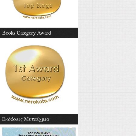
Books Category Award
Εκδόσεις Μεταίχμιο