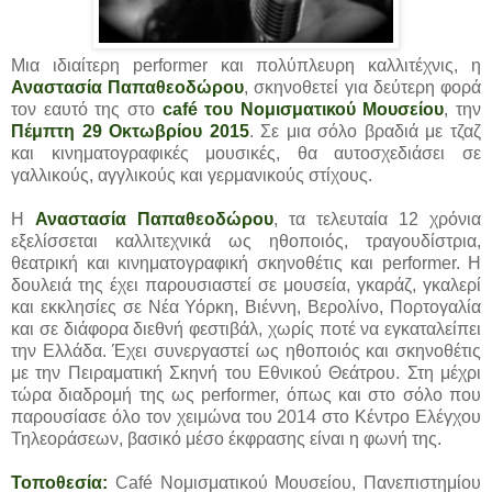
Μια ιδιαίτερη performer και πολύπλευρη καλλιτέχνις, η
Αναστασία Παπαθεοδώρου
, σκηνοθετεί για δεύτερη φορά
τον εαυτό της στο
café του Νομισματικού Μουσείου
, την
Πέμπτη 29 Οκτωβρίου 2015
. Σε μια σόλο βραδιά με τζαζ
και κινηματογραφικές μουσικές, θα αυτοσχεδιάσει σε
γαλλικούς, αγγλικούς και γερμανικούς στίχους.
Η
Αναστασία Παπαθεοδώρου
, τα τελευταία 12 χρόνια
εξελίσσεται καλλιτεχνικά ως ηθοποιός, τραγουδίστρια,
θεατρική και κινηματογραφική σκηνοθέτις και performer. Η
δουλειά της έχει παρουσιαστεί σε μουσεία, γκαράζ, γκαλερί
και εκκλησίες σε Νέα Υόρκη, Βιέννη, Βερολίνο, Πορτογαλία
και σε διάφορα διεθνή φεστιβάλ, χωρίς ποτέ να εγκαταλείπει
την Ελλάδα. Έχει συνεργαστεί ως ηθοποιός και σκηνοθέτις
με την Πειραματική Σκηνή του Εθνικού Θεάτρου. Στη μέχρι
τώρα διαδρομή της ως performer, όπως και στο σόλο που
παρουσίασε όλο τον χειμώνα του 2014 στο Κέντρο Ελέγχου
Τηλεοράσεων, βασικό μέσο έκφρασης είναι η φωνή της.
Τοποθεσία:
Café Νομισματικού Μουσείου, Πανεπιστημίου