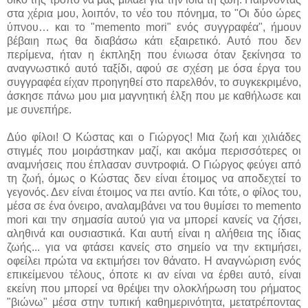
στα χέρια μου, λοιπόν, το νέο του πόνημα, το "Οι δύο ώρες
ύπνου… και το "memento mori" ενός συγγραφέα", ήμουν
βέβαιη πως θα διαβάσω κάτι εξαιρετικό. Αυτό που δεν
περίμενα, ήταν η έκπληξη που ένιωσα όταν ξεκίνησα το
αναγνωστικό αυτό ταξίδι, αφού σε σχέση με όσα έργα του
συγγραφέα είχαν προηγηθεί στο παρελθόν, το συγκεκριμένο,
άσκησε πάνω μου μια μαγνητική έλξη που με καθήλωσε και
με συνεπήρε.
Δύο φίλοι! Ο Κώστας και ο Γιώργος! Μια ζωή και χιλιάδες
στιγμές που μοιράστηκαν μαζί, και ακόμα περισσότερες οι
αναμνήσεις που έπλασαν συντροφιά. Ο Γιώργος φεύγει από
τη ζωή, όμως ο Κώστας δεν είναι έτοιμος να αποδεχτεί το
γεγονός. Δεν είναι έτοιμος να πει αντίο. Και τότε, ο φίλος του,
μέσα σε ένα όνειρο, αναλαμβάνει να του θυμίσει το memento
mori και την σημασία αυτού για να μπορεί κανείς να ζήσει,
αληθινά και ουσιαστικά. Και αυτή είναι η αλήθεια της ίδιας
ζωής... για να φτάσει κανείς στο σημείο να την εκτιμήσει,
οφείλει πρώτα να εκτιμήσει τον θάνατο. Η αναγνώριση ενός
επικείμενου τέλους, όποτε κι αν είναι να έρθει αυτό, είναι
εκείνη που μπορεί να θρέψει την ολοκλήρωση του ρήματος
"βιώνω" μέσα στην τυπική καθημερινότητα, μετατρέποντας