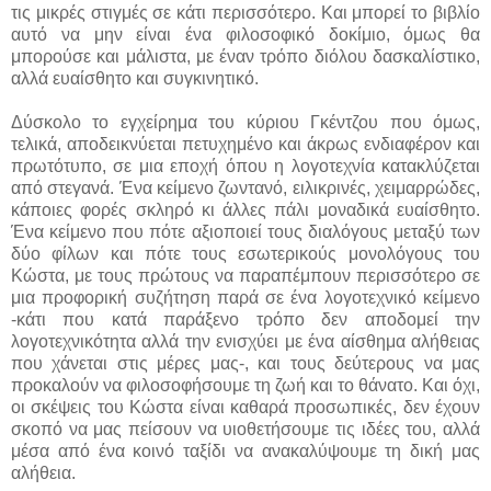
τις μικρές στιγμές σε κάτι περισσότερο. Και μπορεί το βιβλίο
αυτό να μην είναι ένα φιλοσοφικό δοκίμιο, όμως θα
μπορούσε και μάλιστα, με έναν τρόπο διόλου δασκαλίστικο,
αλλά ευαίσθητο και συγκινητικό.
Δύσκολο το εγχείρημα του κύριου Γκέντζου που όμως,
τελικά, αποδεικνύεται πετυχημένο και άκρως ενδιαφέρον και
πρωτότυπο, σε μια εποχή όπου η λογοτεχνία κατακλύζεται
από στεγανά. Ένα κείμενο ζωντανό, ειλικρινές, χειμαρρώδες,
κάποιες φορές σκληρό κι άλλες πάλι μοναδικά ευαίσθητο.
Ένα κείμενο που πότε αξιοποιεί τους διαλόγους μεταξύ των
δύο φίλων και πότε τους εσωτερικούς μονολόγους του
Κώστα, με τους πρώτους να παραπέμπουν περισσότερο σε
μια προφορική συζήτηση παρά σε ένα λογοτεχνικό κείμενο
-κάτι που κατά παράξενο τρόπο δεν αποδομεί την
λογοτεχνικότητα αλλά την ενισχύει με ένα αίσθημα αλήθειας
που χάνεται στις μέρες μας-, και τους δεύτερους να μας
προκαλούν να φιλοσοφήσουμε τη ζωή και το θάνατο. Και όχι,
οι σκέψεις του Κώστα είναι καθαρά προσωπικές, δεν έχουν
σκοπό να μας πείσουν να υιοθετήσουμε τις ιδέες του, αλλά
μέσα από ένα κοινό ταξίδι να ανακαλύψουμε τη δική μας
αλήθεια.