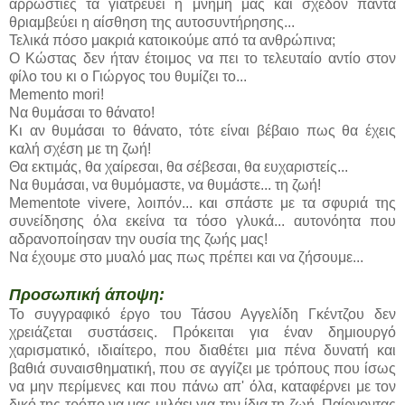
αρρώστιες τα γιατρεύει η μνήμη μας και σχεδόν πάντα
θριαμβεύει η αίσθηση της αυτοσυντήρησης...
Τελικά πόσο μακριά κατοικούμε από τα ανθρώπινα;
Ο Κώστας δεν ήταν έτοιμος να πει το τελευταίο αντίο στον
φίλο του κι ο Γιώργος του θυμίζει το...
Memento mori!
Να θυμάσαι το θάνατο!
Κι αν θυμάσαι το θάνατο, τότε είναι βέβαιο πως θα έχεις
καλή σχέση με τη ζωή!
Θα εκτιμάς, θα χαίρεσαι, θα σέβεσαι, θα ευχαριστείς...
Να θυμάσαι, να θυμόμαστε, να θυμάστε... τη ζωή!
Mementote vivere, λοιπόν... και σπάστε με τα σφυριά της
συνείδησης όλα εκείνα τα τόσο γλυκά... αυτονόητα που
αδρανοποίησαν την ουσία της ζωής μας!
Να έχουμε στο μυαλό μας πως πρέπει και να ζήσουμε...
Προσωπική άποψη:
Το συγγραφικό έργο του Τάσου Αγγελίδη Γκέντζου δεν
χρειάζεται συστάσεις. Πρόκειται για έναν δημιουργό
χαρισματικό, ιδιαίτερο, που διαθέτει μια πένα δυνατή και
βαθιά συναισθηματική, που σε αγγίζει με τρόπους που ίσως
να μην περίμενες και που πάνω απ' όλα, καταφέρνει με τον
δικό της τρόπο να μας μιλάει για την ίδια τη ζωή. Παίρνοντας