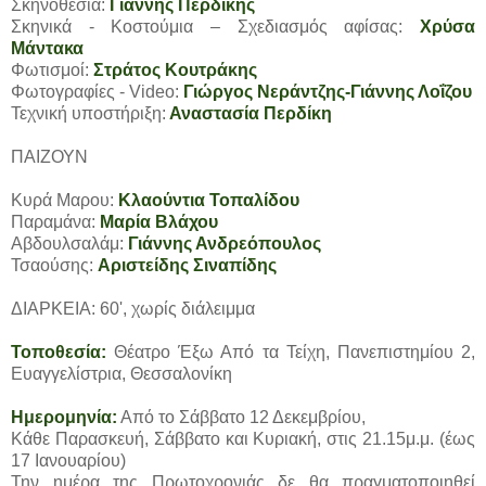
Σκηνοθεσία:
Γιάννης Περδίκης
Σκηνικά - Κοστούμια – Σχεδιασμός αφίσας:
Χρύσα
Μάντακα
Φωτισμοί:
Στράτος Κουτράκης
Φωτογραφίες - Video:
Γιώργος Νεράντζης-Γιάννης Λοΐζου
Τεχνική υποστήριξη:
Αναστασία Περδίκη
ΠΑΙΖΟΥΝ
Κυρά Μαρου:
Κλαούντια Τοπαλίδου
Παραμάνα:
Μαρία Βλάχου
Αβδουλσαλάμ:
Γιάννης Ανδρεόπουλος
Τσαούσης:
Αριστείδης Σιναπίδης
ΔΙΑΡΚΕΙΑ: 60', χωρίς διάλειμμα
Τοποθεσία:
Θέατρο Έξω Από τα Τείχη, Πανεπιστημίου 2,
Ευαγγελίστρια, Θεσσαλονίκη
Ημερομηνία:
Από το Σάββατο 12 Δεκεμβρίου,
Κάθε Παρασκευή, Σάββατο και Κυριακή, στις 21.15μ.μ. (έως
17 Ιανουαρίου)
Την ημέρα της Πρωτοχρονιάς δε θα πραγματοποιηθεί