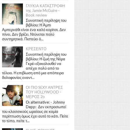
ΓΛΥΚΙΑ ΚΑΤΑΣΤΡΟΦΗ
της Jamie McGuire -
Book review
Συνοπτική περίληψη του
βιβλίου: Η Άμπι
Αμπερνάθι είναι ένα καλό κορίτσι. Δεν
πίνει. Δεν βρίζει. Ντύνεται πολύ
συντηρητικά. Πιστεύει ό...
ΚΡΕΣΕΝΤΟ
Συνοπτική περίληψη του
βιβλίου: Η ζωή της Νόρα
Γκρέι εξακολουθεί να
απέχει πολύ από το
τέλειο. Η επιβίωση από μια απόπειρα
δολοφονίας εναντ...
ΟΙ ΠΙΟ SEXY ΑΝΤΡΕΣ
ΤΟΥ HOLLYWOOD -
ΜΕΡΟΣ 2ο
Οι alternative: - Johnny
Depp: Δεν εκπροσωπεί
του κλασσικούς ωραίους σε καμία
περίπτωση όμως έχει αυτό το κάτι. Πείτε
το τύπο, πείτε τ...