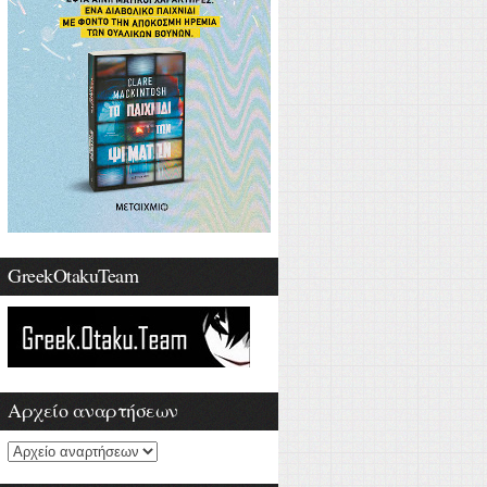
GreekOtakuTeam
Αρχείο αναρτήσεων