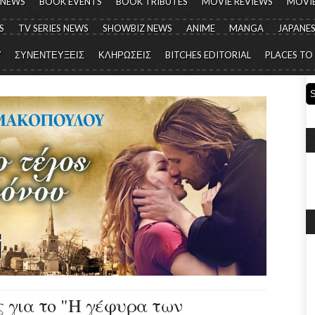
 NEWS
BOOK EVENTS
BOOK TRIBUTES
MOVIE REVIEWS
MOVIE
S
TV SERIES NEWS
SHOWBIZ NEWS
ANIME
MANGA
JAPANES
Y
ΣΥΝΕΝΤΕΥΞΕΙΣ
ΚΛΗΡΩΣΕΙΣ
BITCHES EDITORIAL
PLACES TO
ς για το "Η γέφυρα των