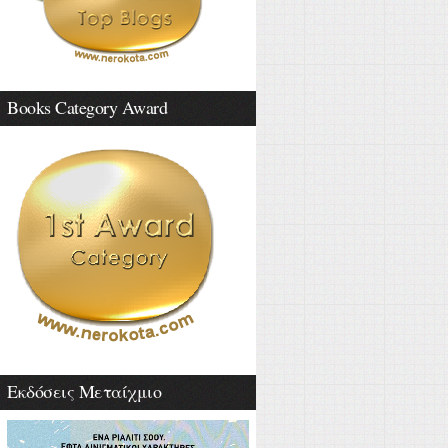
Books Category Award
Εκδόσεις Μεταίχμιο