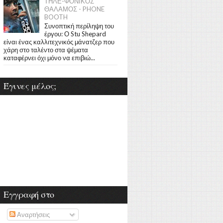
ΤΗΛΕ-ΦΟΝΙΚΟΣ
ΘΑΛΑΜΟΣ - PHONE
BOOTH
Συνοπτική περίληψη του
έργου: Ο Stu Shepard
είναι ένας καλλιτεχνικός μάνατζερ που
χάρη στο ταλέντο στα ψέματα
καταφέρνει όχι μόνο να επιβιώ...
Έγινες μέλος;
Εγγραφή στο
Αναρτήσεις