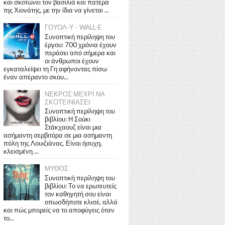
και σκοτώνει τον βασιλιά και πατέρα
της Χιονάτης, με την ίδια να γίνεται ...
ΓΟΥΟΛ-Υ - WALL-E
Συνοπτική περίληψη του
έργου: 700 χρόνια έχουν
περάσει από σήμερα και
οι άνθρωποι έχουν
εγκαταλείψει τη Γη αφήνοντας πίσω
έναν απέραντο σκου...
ΝΕΚΡΟΣ ΜΕΧΡΙ ΝΑ
ΣΚΟΤΕΙΝΙΑΣΕΙ
Συνοπτική περίληψη του
βιβλίου: Η Σούκι
Στάκχαουζ είναι μια
ασήμαντη σερβιτόρα σε μια ασήμαντη
πόλη της Λουιζιάνας. Είναι ήσυχη,
κλεισμένη ...
ΜΥΘΟΣ
Συνοπτική περίληψη του
βιβλίου: Το να ερωτευτείς
τον καθηγητή σου είναι
οπωσδήποτε κλισέ, αλλά
και πώς μπορείς να το αποφύγεις όταν
το...