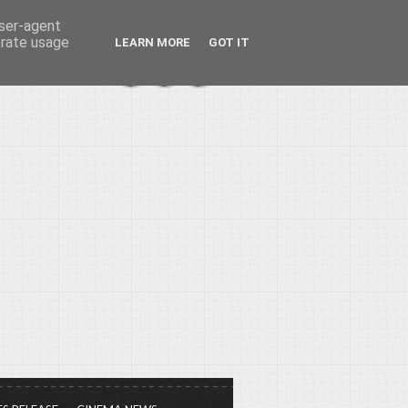
user-agent
erate usage
LEARN MORE
GOT IT