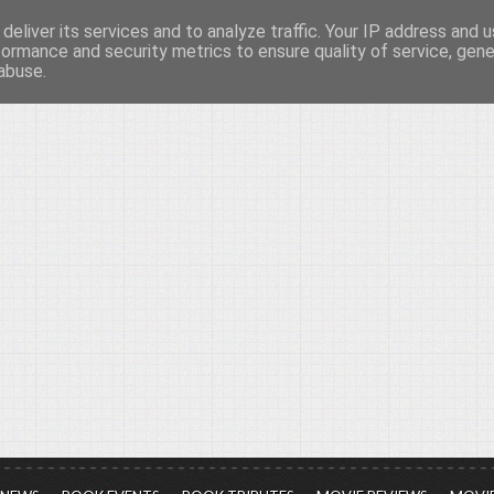
deliver its services and to analyze traffic. Your IP address and 
νών...
formance and security metrics to ensure quality of service, gen
abuse.
ια τον πολιτισμό, σε κάθε του μορφή και έκταση...