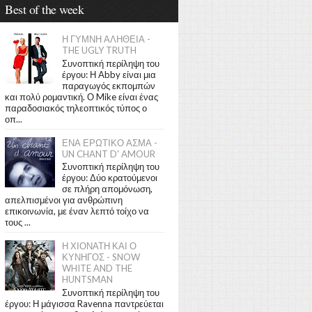
Best of the week
Η ΓΥΜΝΗ ΑΛΗΘΕΙΑ -
THE UGLY TRUTH
Συνοπτική περίληψη του
έργου: Η Abby είναι μια
παραγωγός εκπομπών
και πολύ ρομαντική. Ο Mike είναι ένας
παραδοσιακός τηλεοπτικός τύπος ο
οπ...
ΕΝΑ ΕΡΩΤΙΚΟ ΑΣΜΑ -
UN CHANT D' AMOUR
Συνοπτική περίληψη του
έργου: Δύο κρατούμενοι
σε πλήρη απομόνωση,
απελπισμένοι για ανθρώπινη
επικοινωνία, με έναν λεπτό τοίχο να
τους ...
Η ΧΙΟΝΑΤΗ ΚΑΙ Ο
ΚΥΝΗΓΟΣ - SNOW
WHITE AND THE
HUNTSMAN
Συνοπτική περίληψη του
έργου: Η μάγισσα Ravenna παντρεύεται