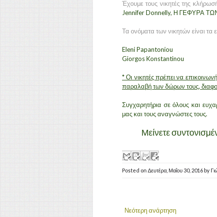
Έχουμε τους νικητές της κλήρωσή
Jennifer Donnelly
, Η ΓΕΦΥΡΑ ΤΩ
Τα ονόματα των νικητών είναι τα 
Eleni Papantoniou
Giorgos Konstantinou
* Οι νικητές πρέπει να επικοινω
παραλαβή των δώρων τους, διαφορ
Συγχαρητήρια σε όλους και ευχαρ
μας και τους αναγνώστες τους.
Μείνετε συντονισμένο
Posted on
Δευτέρα, Μαΐου 30, 2016
by
Γι
Νεότερη ανάρτηση