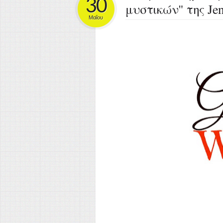
30
μυστικών" της Jen
Μαΐου