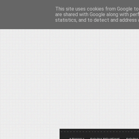
This site uses cookies from Google to 
Το μεγαλείο των Τεχ
are shared with Google along with per
statistics, and to detect and address 
Είμαστε πάντα εδώ για να μιλάμε γ