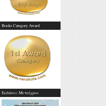
Books Category Award
Εκδόσεις Μεταίχμιο