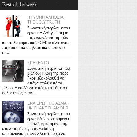
Best of the week
Η ΓΥΜΝΗ ΑΛΗΘΕΙΑ -
THE UGLY TRUTH
Συνοπτική περίληψη του
έργου: Η Abby είναι μια
παραγωγός εκπομπών
και πολύ ρομαντική. Ο Mike είναι ένας
παραδοσιακός τηλεοπτικός τύπος ο
οπ...
ΚΡΕΣΕΝΤΟ
Συνοπτική περίληψη του
βιβλίου: Η ζωή της Νόρα
Γκρέι εξακολουθεί να
απέχει πολύ από το
τέλειο. Η επιβίωση από μια απόπειρα
δολοφονίας εναντ...
ΕΝΑ ΕΡΩΤΙΚΟ ΑΣΜΑ -
UN CHANT D' AMOUR
Συνοπτική περίληψη του
έργου: Δύο κρατούμενοι
σε πλήρη απομόνωση,
απελπισμένοι για ανθρώπινη
επικοινωνία, με έναν λεπτό τοίχο να