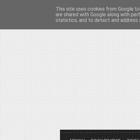
This site uses cookies from Google to 
Το μεγαλείο των Τεχ
are shared with Google along with per
statistics, and to detect and address 
Είμαστε πάντα εδώ για να μιλάμε γ