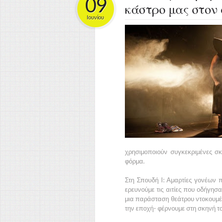
09
κάστρο μας στον 
Ιουνίου
χρησιμοποιούν συγκεκριμένες σκη
φόρμα.
Στη Σπουδή Ι: Αμαρτίες γονέων 
ερευνούμε τις αιτίες που οδήγησ
μια παράσταση θεάτρου ντοκουμέν
την εποχή- φέρνουμε στη σκηνή το