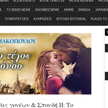
 NEWS
BOOK EVENTS
BOOK TRIBUTES
MOVIE REVIEWS
MOVIE
S
TV SERIES NEWS
SHOWBIZ NEWS
ANIME
MANGA
JAPANES
Y
ΣΥΝΕΝΤΕΥΞΕΙΣ
ΚΛΗΡΩΣΕΙΣ
BITCHES EDITORIAL
PLACES TO
ίες γονέων & Σπουδή ΙΙ: Το