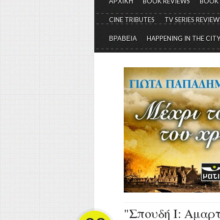
ΑΡΧΙΚΗ
BOOK REVIEWS
BOOK
CINE TRIBUTES
TV SERIES REVIEW
ΒΡΑΒΕΙΑ
HAPPENING IN THE CIT
"Σπουδή Ι: Αμαρτ