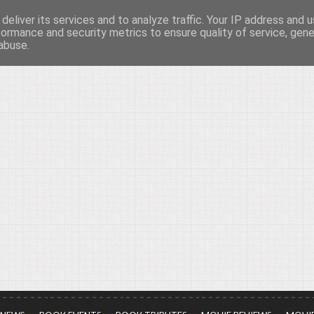
deliver its services and to analyze traffic. Your IP address and 
νών...
formance and security metrics to ensure quality of service, gen
abuse.
ια τον πολιτισμό, σε κάθε του μορφή και έκταση...