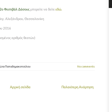
2ο Φεστιβάλ Δάσους
μπορείτε να δείτε
εδώ.
Μεγ. Αλεξάνδρου, Θεσσαλονίκη
ου 2016
ισμένος αριθμός θεατών)
ιώτα Παπαδημακοπούλου
No comments
Αρχική σελίδα
Παλαιότερη Ανάρτηση