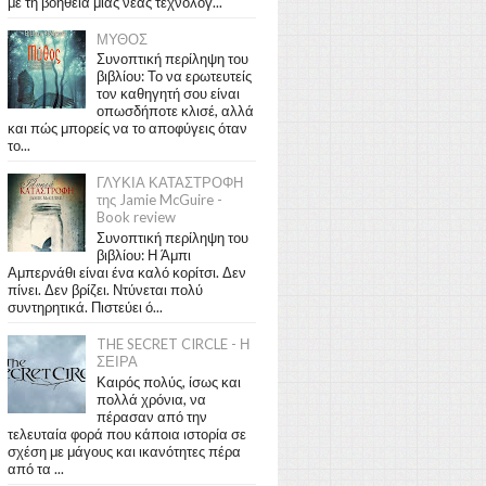
με τη βοήθεια μιας νέας τεχνολογ...
ΜΥΘΟΣ
Συνοπτική περίληψη του
βιβλίου: Το να ερωτευτείς
τον καθηγητή σου είναι
οπωσδήποτε κλισέ, αλλά
και πώς μπορείς να το αποφύγεις όταν
το...
ΓΛΥΚΙΑ ΚΑΤΑΣΤΡΟΦΗ
της Jamie McGuire -
Book review
Συνοπτική περίληψη του
βιβλίου: Η Άμπι
Αμπερνάθι είναι ένα καλό κορίτσι. Δεν
πίνει. Δεν βρίζει. Ντύνεται πολύ
συντηρητικά. Πιστεύει ό...
THE SECRET CIRCLE - Η
ΣΕΙΡΑ
Καιρός πολύς, ίσως και
πολλά χρόνια, να
πέρασαν από την
τελευταία φορά που κάποια ιστορία σε
σχέση με μάγους και ικανότητες πέρα
από τα ...