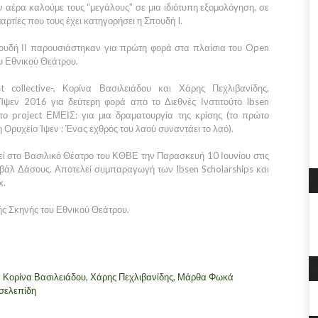
ν αέρα καλούμε τους “μεγάλους” σε μια ιδιότυπη εξομολόγηση, σε
μαρτίες που τους έχει κατηγορήσει η Σπουδή I.
πουδή ΙΙ παρουσιάστηκαν για πρώτη φορά στα πλαίσια του Open
υ Εθνικού Θεάτρου.
ist collective-, Κορίνα Βασιλειάδου και Χάρης Πεχλιβανίδης,
Ίψεν 2016 για δεύτερη φορά απο το Διεθνές Ινστιτούτο Ibsen
 το project ΕΜΕΙΣ: για μια δραματουργία της κρίσης (το πρώτο
Ορυχείο Ίψεν : Ένας εχθρός του λαού συναντάει το λαό).
 στο Βασιλικό Θέατρο του ΚΘΒΕ την Παρασκευή 10 Ιουνίου στις
ιβάλ Δάσους. Αποτελεί συμπαραγωγή των Ibsen Scholarships και
x.
ής Σκηνής του Εθνικού Θεάτρου.
, Κορίνα Βασιλειάδου, Χάρης Πεχλιβανίδης, Μάρθα Φωκά
σελεπίδη
ά