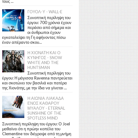
τους ...
ΓΟΥΟΛ-Υ - WALL-E
Συνοπτική περίληψη του
έργου: 700 χρόνια έχουν
περάσει από σήμερα και
οι άνθρωποι έχουν
εγκαταλείψει τη Γη αφήνοντας πίσω
έναν απέραντο σκου...
Η ΧΙΟΝΑΤΗ ΚΑΙ Ο
ΚΥΝΗΓΟΣ - SNOW
WHITE AND THE
HUNTSMAN
Συνοπτική περίληψη του
έργου: Η μάγισσα Ravenna παντρεύεται
και σκοτώνει τον βασιλιά και πατέρα
της Χιονάτης, με την ίδια να γίνεται ...
Η ΑΙΩΝΙΑ ΛΙΑΚΑΔΑ
ΕΝΟΣ ΚΑΘΑΡΟΥ
ΜΥΑΛΟΥ - ETERNAL
SUNSHINE OF THE
SPOTLESS MIND
Συνοπτική περίληψη του έργου: Ο Joel
μαθαίνει ότι η πρώην κοπέλα του
Clementine τον διέγραψε από τη μνήμη