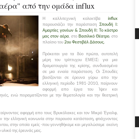
αέρα" από την ομάδα influx
Η καλλιτεχνική κολεκτίβα
influx
παρουσιάζει την παράσταση
Σπουδή Ι:
Αμαρτίες γονέων
&
Σπουδή ΙΙ: Το κάστρο
μας στον αέρα
, στο
Βασιλικό Θέατρο
, στο
πλαίσιο του
2ου Φεστιβάλ Δάσους.
Πρόκειται για τα δύο πρώτα, αυτοτελή
μέρη του τρίπτυχου ΕΜΕΙΣ: για μια
δραματουργία της κρίσης, συνδυασμένα
σε μια ενιαία παράσταση. Οι Σπουδές
βασίζονται σε έρευνα γύρω απο την
ελληνική περίοδο 1981-2010, παίρνουν
αφορμή απο έργα του Ίψεν και
νές, ενώ πειραματίζονται με την θεματολογία και την θεατρική
παίρνοντας αφορμή απο τους Βρυκόλακες και τον Μικρό Έγιολφ,
αν την ελληνική κοινωνία στην παρουσα κατάσταση, φτιάχνοντας
του, στην οποία εμείς -που γεννηθήκαμε και μεγαλώσαμε εκείνη
 υλικό της έρευνάς μας.