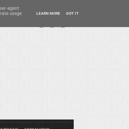
user-agent
erate usage
LEARN MORE
GOT IT