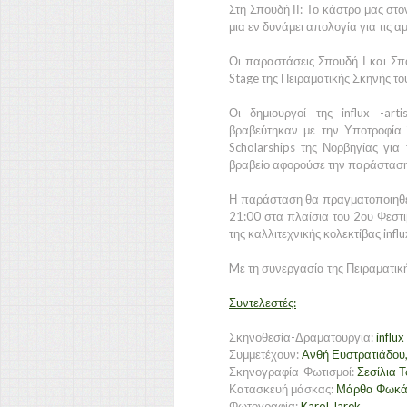
Στη Σπουδή ΙΙ: Το κάστρο μας στο
μια εν δυνάμει απολογία για τις α
Οι παραστάσεις Σπουδή Ι και Σ
Stage της Πειραματικής Σκηνής το
Οι δημιουργοί της influx -art
βραβεύτηκαν με την Υποτροφία 
Scholarships της Νορβηγίας για
βραβείο αφορούσε την παράσταση 
Η παράσταση θα πραγματοποιηθεί
21:00 στα πλαίσια του 2ου Φεστ
της καλλιτεχνικής κολεκτίβας influ
Mε τη συνεργασία της Πειραματικ
Συντελεστές:
Σκηνοθεσία-Δραματουργία:
influx
Συμμετέχουν:
Ανθή Ευστρατιάδου
Σκηνογραφία-Φωτισμοί:
Σεσίλια Τ
Κατασκευή μάσκας:
Μάρθα Φωκ
Φωτογραφία:
Karol Jarek