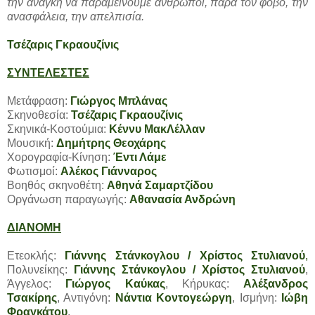
την ανάγκη να παραμείνουμε άνθρωποι, παρά τον φόβο, την
ανασφάλεια, την απελπισία.
Τσέζαρις Γκραουζίνις
ΣΥΝΤΕΛΕΣΤΕΣ
Μετάφραση:
Γιώργος Μπλάνας
Σκηνοθεσία:
Τσέζαρις Γκραουζίνις
Σκηνικά-Κοστούμια:
Κέννυ ΜακΛέλλαν
Μουσική:
Δημήτρης Θεοχάρης
Χορογραφία-Κίνηση:
Έντι Λάμε
Φωτισμοί:
Αλέκος Γιάνναρος
Βοηθός σκηνοθέτη:
Αθηνά Σαμαρτζίδου
Οργάνωση παραγωγής:
Αθανασία Ανδρώνη
ΔΙΑΝΟΜΗ
Ετεοκλής:
Γιάννης Στάνκογλου / Χρίστος Στυλιανού
,
Πολυνείκης:
Γιάννης Στάνκογλου / Χρίστος Στυλιανού
,
Άγγελος:
Γιώργος Καύκας
, Κήρυκας:
Αλέξανδρος
Τσακίρης
, Αντιγόνη:
Νάντια Κοντογεώργη
, Ισμήνη:
Ιώβη
Φραγκάτου
.