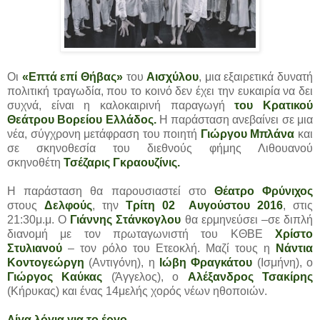
Οι
«Επτά επί Θήβας»
του
Αισχύλου
, μια εξαιρετικά δυνατή
πολιτική τραγωδία, που το κοινό δεν έχει την ευκαιρία να δει
συχνά, είναι η καλοκαιρινή παραγωγή
του Κρατικού
Θεάτρου Βορείου Ελλάδος.
Η παράσταση ανεβαίνει σε μια
νέα, σύγχρονη μετάφραση του ποιητή
Γιώργου Μπλάνα
και
σε σκηνοθεσία του διεθνούς φήμης Λιθουανού
σκηνοθέτη
Τσέζαρις Γκραουζίνις.
Η παράσταση θα παρουσιαστεί στο
Θέατρο Φρύνιχος
στους
Δελφούς
, την
Τρίτη 02 Αυγούστου 2016
, στις
21:30μ.μ. Ο
Γιάννης Στάνκογλου
θα ερμηνεύσει –σε διπλή
διανομή με τον πρωταγωνιστή του ΚΘΒΕ
Χρίστο
Στυλιανού
– τον ρόλο του Ετεοκλή. Μαζί τους η
Νάντια
Κοντογεώργη
(Αντιγόνη), η
Ιώβη Φραγκάτου
(Ισμήνη), ο
Γιώργος Καύκας
(Άγγελος), ο
Αλέξανδρος Τσακίρης
(Κήρυκας) και ένας 14μελής χορός νέων ηθοποιών.
Λίγα λόγια για το έργο