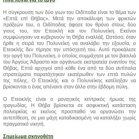
Η σύγκρουση των δύο γιων του Οιδίποδα είναι το θέμα των
«Επτά επί Θήβας». Μετά την αποκάλυψη των φρικτών
πράξεών του, ο Οιδίποδας άφησε τον θρόνο στους δύο
γιους του, τον Ετεοκλή και τον Πολυνείκη. Εκείνοι
συμφώνησαν να κυβερνούν τη Θήβα εναλλάξ. Ωστόσο, όταν
ήρθε η σειρά του Πολυνείκη να αναλάβει την εξουσία, ο
Ετεοκλής δεν τήρησε την υπόσχεσή του. Αυτό προκάλεσε
την οργή του Πολυνείκη, ο οποίος συμμάχησε με τον βασιλιά
του Άργους Άδραστο και οργάνωσε εκστρατεία εναντίον της
Θήβας. Επτά αρχηγοί από κάθε ένα από τα δύο αντίπαλα
στρατεύματα παρατάχτηκαν εκατέρωθεν των επτά πυλών
της πόλης. O Ετεοκλής και ο Πολυνείκης κατέληξαν να
βρίσκονται ο ένας απέναντι στον άλλο στην έβδομη πύλη.
Ο Ετεοκλής είναι ο μοναχικός κεντρικός ήρωας της
τραγωδίας. Η Θήβα βρίσκεται σε ασφυκτική κατάσταση
πολιορκίας κι εκείνος προσπαθεί να οργανώσει την
αντεπίθεση, σε μια μάχη καταδικασμένη να καταλήξει χωρίς
πραγματικό νικητή.
Σημείωμα σκηνοθέτη