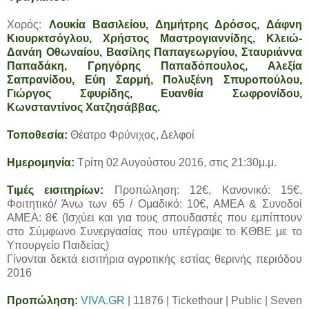
Χορός:
Λουκία Βασιλείου, Δημήτρης Δρόσος, Δάφνη
Κιουρκτσόγλου, Χρήστος Μαστρογιαννίδης, Κλειώ-
Δανάη Οθωναίου, Βασίλης Παπαγεωργίου, Σταυριάννα
Παπαδάκη, Γρηγόρης Παπαδόπουλος, Αλεξία
Σαπρανίδου, Εύη Σαρμή, Πολυξένη Σπυροπούλου,
Γιώργος Σφυρίδης, Ευανθία Σωφρονίδου,
Κωνσταντίνος Χατζησάββας.
Τοποθεσία:
Θέατρο Φρύνιχος, Δελφοί
Ημερομηνία:
Τρίτη 02 Αυγούστου 2016, στις 21:30μ.μ.
Τιμές εισιτηρίων:
Προπώληση: 12€, Κανονικό: 15€,
Φοιτητικό/ Άνω των 65 / Ομαδικό: 10€, ΑΜΕΑ & Συνοδοί
ΑΜΕΑ: 8€ (Ισχύει και για τους σπουδαστές που εμπίπτουν
στο Σύμφωνο Συνεργασίας που υπέγραψε το ΚΘΒΕ με το
Υπουργείο Παιδείας)
Γίνονται δεκτά εισιτήρια αγροτικής εστίας θερινής περιόδου
2016
Προπώληση:
VIVA.GR
| 11876 | Tickethour | Public | Seven