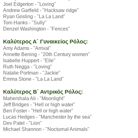
Joel Edgerton - "Loving"
Andrew Garfield - "Hacksaw ridge"
Ryan Gosling - "La La Land"
Tom Hanks - "Sully"
Denzel Washington - "Fences"
Καλύτερος Α` Γυναικείος Ρόλος:
Amy Adams - "Arrival"
Annette Bening - "20th Century women"
Isabelle Huppert - "Elle"
Ruth Negga - "Loving"
Natalie Portman - "Jackie"
Emma Stone - "La La Land"
Καλύτερος Β` Αντρικός Ρόλος:
Mahershala Ali - "Moonlight"
Jeff Bridges - "Hell or high water"
Ben Foster - "Hell or high water"
Lucas Hedges - "Manchester by the sea"
Dev Patel - "Lion"
Michael Shannon - "Nocturnal Animals"