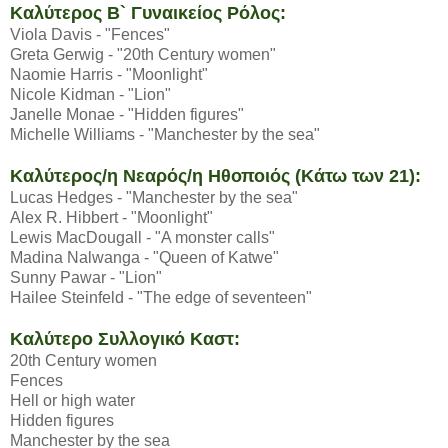
Καλύτερος Β` Γυναικείος Ρόλος:
Viola Davis - "Fences"
Greta Gerwig - "20th Century women"
Naomie Harris - "Moonlight"
Nicole Kidman - "Lion"
Janelle Monae - "Hidden figures"
Michelle Williams - "Manchester by the sea"
Καλύτερος/η Νεαρός/η Ηθοποιός (Κάτω των 21):
Lucas Hedges - "Manchester by the sea"
Alex R. Hibbert - "Moonlight"
Lewis MacDougall - "A monster calls"
Madina Nalwanga - "Queen of Katwe"
Sunny Pawar - "Lion"
Hailee Steinfeld - "The edge of seventeen"
Καλύτερο Συλλογικό Καστ:
20th Century women
Fences
Hell or high water
Hidden figures
Manchester by the sea