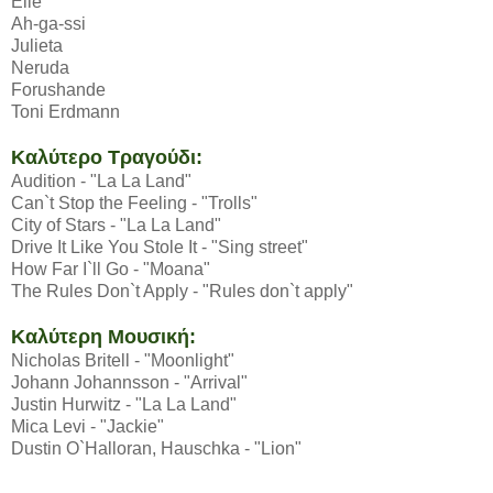
Elle
Ah-ga-ssi
Julieta
Neruda
Forushande
Toni Erdmann
Καλύτερο Τραγούδι:
Audition - "La La Land"
Can`t Stop the Feeling - "Trolls"
City of Stars - "La La Land"
Drive It Like You Stole It - "Sing street"
How Far I`ll Go - "Moana"
The Rules Don`t Apply - "Rules don`t apply"
Καλύτερη Μουσική:
Nicholas Britell - "Moonlight"
Johann Johannsson - "Arrival"
Justin Hurwitz - "La La Land"
Mica Levi - "Jackie"
Dustin O`Halloran, Hauschka - "Lion"