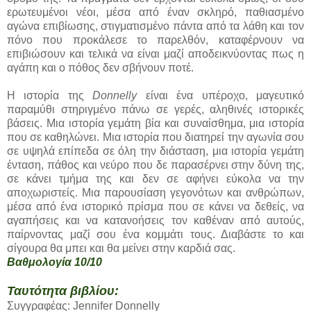
ερωτευμένοι νέοι, μέσα από έναν σκληρό, παθιασμένο
αγώνα επιβίωσης, στιγματισμένο πάντα από τα λάθη και τον
πόνο που προκάλεσε το παρελθόν, καταφέρνουν να
επιβιώσουν και τελικά να είναι μαζί αποδεικνύοντας πως η
αγάπη και ο πόθος δεν σβήνουν ποτέ.
Η ιστορία της
Donnelly
είναι ένα υπέροχο, μαγευτικό
παραμύθι στηριγμένο πάνω σε γερές, αληθινές ιστορικές
βάσεις. Μια ιστορία γεμάτη βία και συναίσθημα, μια ιστορία
που σε καθηλώνει. Μια ιστορία που διατηρεί την αγωνία σου
σε υψηλά επίπεδα σε όλη την διάσταση, μια ιστορία γεμάτη
ένταση, πάθος και νεύρο που δε παρασέρνει στην δύνη της,
σε κάνει τμήμα της και δεν σε αφήνει εύκολα να την
αποχωριστείς. Μια παρουσίαση γεγονότων και ανθρώπων,
μέσα από ένα ιστορικό πρίσμα που σε κάνει να δεθείς, να
αγαπήσεις και να κατανοήσεις τον καθέναν από αυτούς,
παίρνοντας μαζί σου ένα κομμάτι τους. Διαβάστε το και
σίγουρα θα μπει και θα μείνει στην καρδιά σας.
Βαθμολογία 10/10
Ταυτότητα βιβλίου:
Συγγραφέας: Jennifer Donnelly