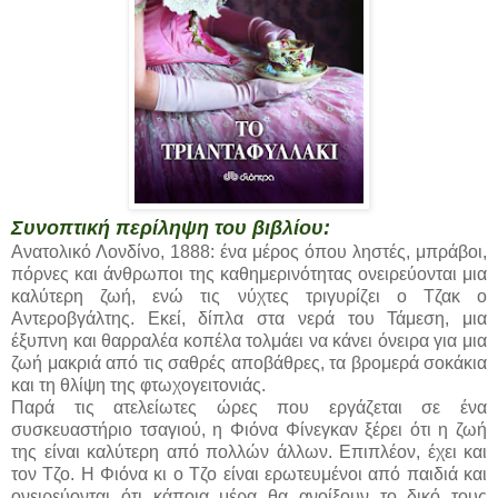
Συνοπτική περίληψη του βιβλίου:
Ανατολικό Λονδίνο, 1888: ένα μέρος όπου ληστές, μπράβοι,
πόρνες και άνθρωποι της καθημερινότητας ονειρεύονται μια
καλύτερη ζωή, ενώ τις νύχτες τριγυρίζει ο Τζακ ο
Αντεροβγάλτης. Εκεί, δίπλα στα νερά του Τάμεση, μια
έξυπνη και θαρραλέα κοπέλα τολμάει να κάνει όνειρα για μια
ζωή μακριά από τις σαθρές αποβάθρες, τα βρομερά σοκάκια
και τη θλίψη της φτωχογειτονιάς.
Παρά τις ατελείωτες ώρες που εργάζεται σε ένα
συσκευαστήριο τσαγιού, η Φιόνα Φίνεγκαν ξέρει ότι η ζωή
της είναι καλύτερη από πολλών άλλων. Επιπλέον, έχει και
τον Τζο. Η Φιόνα κι ο Τζο είναι ερωτευμένοι από παιδιά και
ονειρεύονται ότι κάποια μέρα θα ανοίξουν το δικό τους