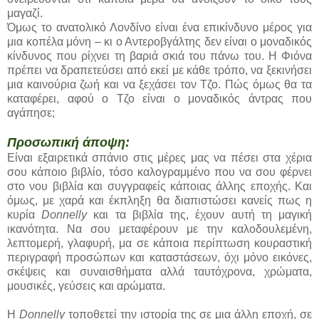
μαγαζί.
Όμως το ανατολικό Λονδίνο είναι ένα επικίνδυνο μέρος για
μια κοπέλα μόνη – κι ο Αντεροβγάλτης δεν είναι ο μοναδικός
κίνδυνος που ρίχνει τη βαριά σκιά του πάνω του. Η Φιόνα
πρέπει να δραπετεύσει από εκεί με κάθε τρόπο, να ξεκινήσει
μια καινούρια ζωή και να ξεχάσει τον Τζο. Πώς όμως θα τα
καταφέρει, αφού ο Τζο είναι ο μοναδικός άντρας που
αγάπησε;
Προσωπική άποψη:
Είναι εξαιρετικά σπάνιο στις μέρες μας να πέσει στα χέρια
σου κάποιο βιβλίο, τόσο καλογραμμένο που να σου φέρνει
στο νου βιβλία και συγγραφείς κάποιας άλλης εποχής. Και
όμως, με χαρά και έκπληξη θα διαπιστώσει κανείς πως η
κυρία
Donnelly
και τα βιβλία της, έχουν αυτή τη μαγική
ικανότητα. Να σου μεταφέρουν με την καλοδουλεμένη,
λεπτομερή, γλαφυρή, μα σε κάποια περίπτωση κουραστική
περιγραφή προσώπων και καταστάσεων, όχι μόνο εικόνες,
σκέψεις και συναισθήματα αλλά ταυτόχρονα, χρώματα,
μουσικές, γεύσεις και αρώματα.
Η
Donnelly
τοποθετεί την ιστορία της σε μια άλλη εποχή, σε