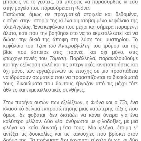
μπορείς να το γευτείς, ότι μπορείς να παρασυρθείς κι εσύ
στην μαγεία που παρασύρεται η
Φιόνα.
Πατώντας όμως σε πραγματικά στοιχεία και δεδομένα,
εισάγει στην ιστορία της κι ένα αιματοβαμμένο κεφάλαιο της
τότε
Αγγλίας
. Ένα κεφάλαιο που μέχρι και σήμερα παραμένει
άλυτο, κάτι που την βοήθησε στο να το εκμεταλλευτεί και να
δώσει την δικιά της άποψη στη λύση του μυστηρίου. Το
κεφάλαιο του
Τζακ του Αντεροβγάλτη
, του τρόμου και της
βίας που έσπειρε στις πόρνες, και όχι μόνο, στις
φτωχογειτονιές του
Τάμεση
. Παράλληλα, παρακολουθούμε
και την εξέγερση αλλά και τις απεργιακές κινητοποιήσεις και
όχι μόνο, των εργαζόμενων τις εποχής σε μια προσπάθεια
να ιδρύσουν σωματεία που να προασπίζονται τα δικαιώματά
τους, δικαιώματα που θα τους έβγαζαν από τις μέχρι τότε
άθλιες και εκμεταλλευτικές συνθήκες.
Στον πυρήνα αυτών των εξελίξεων, η
Φιόνα
και ο
Τζο,
ένα
κλασσικό δείγμα εκπροσώπησης μιας κατώτερης τάξης που
όμως, δε φοβάται, δεν διστάζει να κάνει όνειρα για ένα
καλύτερο μέλλον. Δύο νέοι άνθρωποι με φιλοδοξίες, με μια
φλόγα να καίει δυνατή μέσα τους. Μια φλόγα, έτοιμη ν’
αντέξει τις δυσκολίες και τις κακουχίες που βρίσκει στον
δρόμο της. Τα πράγματα δεν έρχονται εύκολα όμως, οι δύο