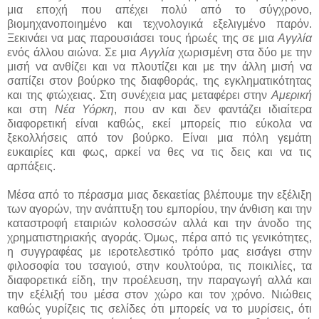
μια εποχή που απέχει πολύ από το σύγχρονο,
βιομηχανοποιημένο και τεχνολογικά εξελιγμένο παρόν.
Ξεκινάει να μας παρουσιάσει τους ήρωές της σε μια
Αγγλία
ενός άλλου αιώνα. Σε μια
Αγγλία
χωρισμένη στα δύο με την
μισή να ανθίζει και να πλουτίζει και με την άλλη μισή να
σαπίζει στον βούρκο της διαφθοράς, της εγκληματικότητας
και της φτώχειας. Στη συνέχεια μας μεταφέρει στην
Αμερική
και στη
Νέα Υόρκη
, που αν και δεν φαντάζει ιδιαίτερα
διαφορετική είναι καθώς, εκεί μπορείς πιο εύκολα να
ξεκολλήσεις από τον βούρκο. Είναι μια πόλη γεμάτη
ευκαιρίες και φως, αρκεί να θες να τις δεις και να τις
αρπάξεις.
Μέσα από το πέρασμα μιας δεκαετίας βλέπουμε την εξέλιξη
των αγορών, την ανάπτυξη του εμπορίου, την άνθιση και την
καταστροφή εταιριών κολοσσών αλλά και την άνοδο της
χρηματιστηριακής αγοράς. Όμως, πέρα από τις γενικότητες,
η συγγραφέας με ιεροτελεστικό τρόπο μας εισάγει στην
φιλοσοφία του τσαγιού, στην κουλτούρα, τις ποικιλίες, τα
διαφορετικά είδη, την προέλευση, την παραγωγή αλλά και
την εξέλιξή του μέσα στον χώρο και τον χρόνο. Νιώθεις
καθώς γυρίζεις τις σελίδες ότι μπορείς να το μυρίσεις, ότι