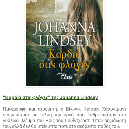
"Καρδιά στις φλόγες" της Johanna Lindsey
Πανέμορφη και ατρόμητη, η Βίκινγκ Κρίστεν Χάαρντραντ
αντιμετώπισε με τόλμη την οργή που καθρεφτιζόταν στο
γυάλινο βλέμμα του Ρόις του Γουίντχερστ. Ήταν αιχμάλωτή
του, αλλά δεν θα υπέκυπτε ποτέ στο ακόρεστο πάθος του.