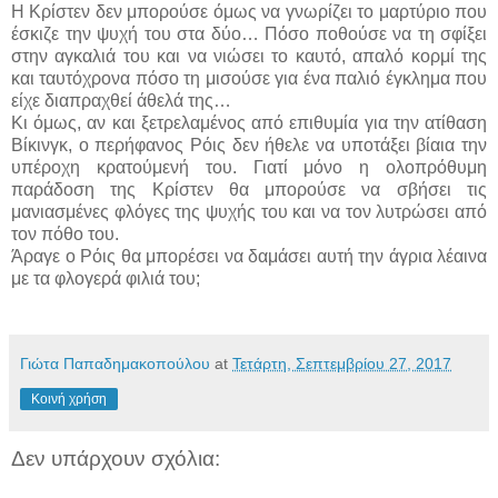
Η Κρίστεν δεν μπορούσε όμως να γνωρίζει το μαρτύριο που
έσκιζε την ψυχή του στα δύο… Πόσο ποθούσε να τη σφίξει
στην αγκαλιά του και να νιώσει το καυτό, απαλό κορμί της
και ταυτόχρονα πόσο τη μισούσε για ένα παλιό έγκλημα που
είχε διαπραχθεί άθελά της…
Κι όμως, αν και ξετρελαμένος από επιθυμία για την ατίθαση
Βίκινγκ, ο περήφανος Ρόις δεν ήθελε να υποτάξει βίαια την
υπέροχη κρατούμενή του. Γιατί μόνο η ολοπρόθυμη
παράδοση της Κρίστεν θα μπορούσε να σβήσει τις
μανιασμένες φλόγες της ψυχής του και να τον λυτρώσει από
τον πόθο του.
Άραγε ο Ρόις θα μπορέσει να δαμάσει αυτή την άγρια λέαινα
με τα φλογερά φιλιά του;
Γιώτα Παπαδημακοπούλου
at
Τετάρτη, Σεπτεμβρίου 27, 2017
Κοινή χρήση
Δεν υπάρχουν σχόλια: