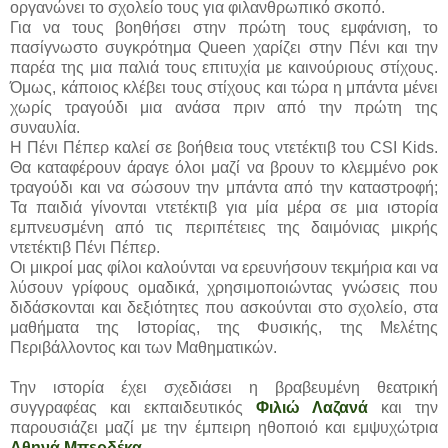
οργανώνει το σχολείο τους για φιλανθρωπικό σκοπό.
Για να τους βοηθήσει στην πρώτη τους εμφάνιση, το
πασίγνωστο συγκρότημα Queen χαρίζει στην Πένι και την
παρέα της μια παλιά τους επιτυχία με καινούριους στίχους.
Όμως, κάποιος κλέβει τους στίχους και τώρα η μπάντα μένει
χωρίς τραγούδι μια ανάσα πριν από την πρώτη της
συναυλία.
Η Πένι Πέπερ καλεί σε βοήθεια τους ντετέκτιβ του CSI Kids.
Θα καταφέρουν άραγε όλοι μαζί να βρουν το κλεμμένο ροκ
τραγούδι και να σώσουν την μπάντα από την καταστροφή;
Τα παιδιά γίνονται ντετέκτιβ για μία μέρα σε μια ιστορία
εμπνευσμένη από τις περιπέτειες της δαιμόνιας μικρής
ντετέκτιβ Πένι Πέπερ.
Οι μικροί μας φίλοι καλούνται να ερευνήσουν τεκμήρια και να
λύσουν γρίφους ομαδικά, χρησιμοποιώντας γνώσεις που
διδάσκονται και δεξιότητες που ασκούνται στο σχολείο, στα
μαθήματα της Ιστορίας, της Φυσικής, της Μελέτης
Περιβάλλοντος και των Μαθηματικών.
Την ιστορία έχει σχεδιάσει η βραβευμένη θεατρική
συγγραφέας και εκπαιδευτικός
Φιλιώ Λαζανά
και την
παρουσιάζει μαζί με την έμπειρη ηθοποιό και εμψυχώτρια
Αθηνά Μπερδέκα
.