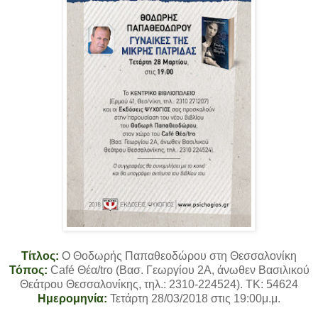
Τίτλος:
Ο Θοδωρής Παπαθεοδώρου στη Θεσσαλονίκη
Τόπος:
Café Θέα/tro (Βασ. Γεωργίου 2Α, άνωθεν Bασιλικού
Θεάτρου Θεσσαλονίκης, τηλ.: 2310-224524). TK: 54624
Ημερομηνία:
Τετάρτη 28/03/2018 στις 19:00μ.μ.