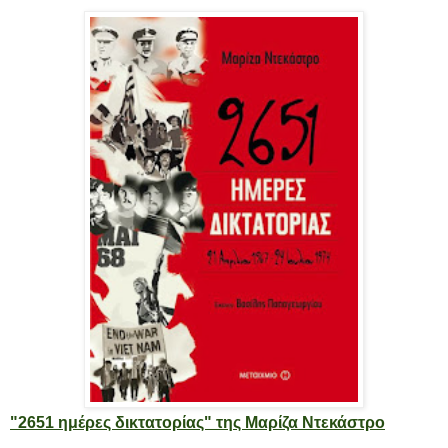
"2651 ημέρες δικτατορίας" της Μαρίζα Ντεκάστρο