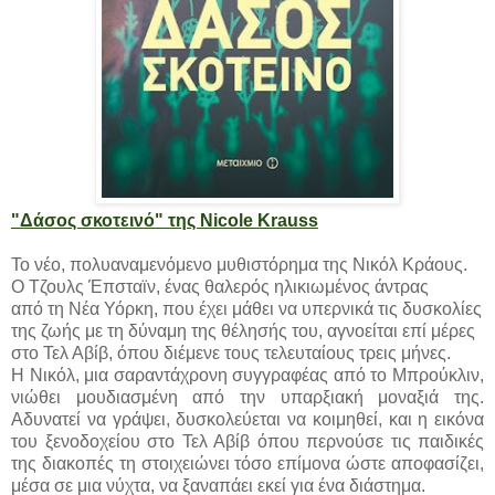
"Δάσος σκοτεινό" της Nicole Krauss
Το νέο, πολυαναμενόμενο μυθιστόρημα της Νικόλ Κράους.
Ο Τζουλς Έπσταϊν, ένας θαλερός ηλικιωμένος άντρας
από τη Νέα Υόρκη, που έχει μάθει να υπερνικά τις δυσκολίες
της ζωής με τη δύναμη της θέλησής του, αγνοείται επί μέρες
στο Τελ Αβίβ, όπου διέμενε τους τελευταίους τρεις μήνες.
Η Νικόλ, μια σαραντάχρονη συγγραφέας από το Μπρούκλιν,
νιώθει μουδιασμένη από την υπαρξιακή μοναξιά της.
Αδυνατεί να γράψει, δυσκολεύεται να κοιμηθεί, και η εικόνα
του ξενοδοχείου στο Τελ Αβίβ όπου περνούσε τις παιδικές
της διακοπές τη στοιχειώνει τόσο επίμονα ώστε αποφασίζει,
μέσα σε μια νύχτα, να ξαναπάει εκεί για ένα διάστημα.