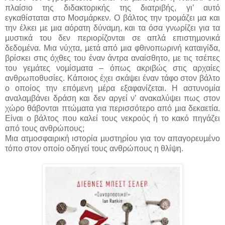
πλαίσιο της διδακτορικής της διατριβής, γι’ αυτό
εγκαθίσταται στο Μοσµάρκεν. Ο βάλτος την τροµάζει µα και
την έλκει µε µια αόρατη δύναµη, και τα όσα γνωρίζει για τα
µυστικά του δεν περιορίζονται σε απλά επιστηµονικά
δεδοµένα. Μια νύχτα, µετά από µια φθινοπωρινή καταιγίδα,
βρίσκει στις όχθες του έναν άντρα αναίσθητο, µε τις τσέπες
του γεµάτες νοµίσµατα – όπως ακριβώς στις αρχαίες
ανθρωποθυσίες. Κάποιος έχει σκάψει έναν τάφο στον βάλτο
ο οποίος την επόµενη µέρα εξαφανίζεται. Η αστυνοµία
αναλαµβάνει δράση και δεν αργεί ν’ ανακαλύψει πως στον
χώρο θάβονται πτώµατα για περισσότερο από µια δεκαετία.
Είναι ο βάλτος που καλεί τους νεκρούς ή το κακό πηγάζει
από τους ανθρώπους;
Μια ατµοσφαιρική ιστορία µυστηρίου για τον απαγορευµένο
τόπο στον οποίο οδηγεί τους ανθρώπους η θλίψη.