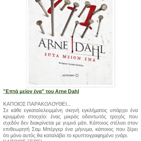
"Επτά μείον ένα" του Arne Dahl
ΚΑΠΟΙΟΣ ΠΑΡΑΚΟΛΟΥΘΕI...
Σε κάθε εγκαταλελειµµένη σκηνή εγκλήµατος υπάρχει ένα
κρυµµένο στοιχείο: ένας µικρός οδοντωτός τροχός που
σχεδόν δεν διακρίνεται µε γυµνό µάτι. Κάποιος στέλνει στον
επιθεωρητή Σαµ Μπέργερ ένα µήνυµα, κάποιος που ξέρει
ότι µόνο αυτός θα καταλάβει το κρυπτογραφηµένο χνάρι.