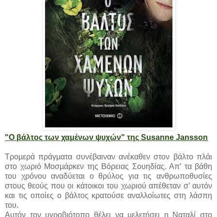
"Ο βάλτος των χαμένων ψυχών" της Susanne Jansson
Τροµερά πράγµατα συνέβαιναν ανέκαθεν στον βάλτο πλάι
στο χωριό Μοσµάρκεν της Βόρειας Σουηδίας. Απ’ τα βάθη
του χρόνου αναδύεται ο θρύλος για τις ανθρωποθυσίες
στους θεούς που οι κάτοικοι του χωριού απέθεταν σ’ αυτόν
και τις οποίες ο βάλτος κρατούσε αναλλοίωτες στη λάσπη
του.
Αυτόν τον υγροβιότοπο θέλει να µελετήσει η Ναταλί στο