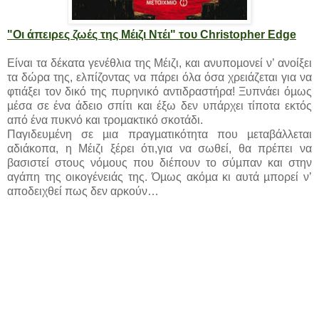
"Οι άπειρες ζωές της Μέιζι Ντέι" του Christopher Edge
Είναι τα δέκατα γενέθλια της Μέιζι, και ανυποµονεί ν’ ανοίξει
τα δώρα της, ελπίζοντας να πάρει όλα όσα χρειάζεται για να
φτιάξει τον δικό της πυρηνικό αντιδραστήρα! Ξυπνάει όµως
µέσα σε ένα άδειο σπίτι και έξω δεν υπάρχει τίποτα εκτός
από ένα πυκνό και τροµακτικό σκοτάδι.
Παγιδευµένη σε µια πραγµατικότητα που µεταβάλλεται
αδιάκοπα, η Μέιζι ξέρει ότι,για να σωθεί, θα πρέπει να
βασιστεί στους νόµους που διέπουν το σύµπαν και στην
αγάπη της οικογένειάς της. Όµως ακόµα κι αυτά µπορεί ν’
αποδειχθεί πως δεν αρκούν…