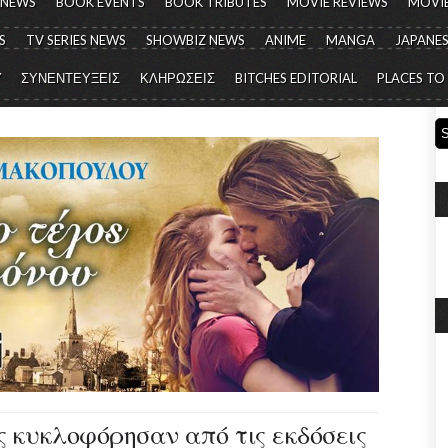
 NEWS
BOOK EVENTS
BOOK TRIBUTES
MOVIE REVIEWS
MOVIE
S
TV SERIES NEWS
SHOWBIZ NEWS
ANIME
MANGA
JAPANES
Y
ΣΥΝΕΝΤΕΥΞΕΙΣ
ΚΛΗΡΩΣΕΙΣ
BITCHES EDITORIAL
PLACES TO
ις κυκλοφόρησαν από τις εκδόσεις