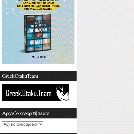
GreekOtakuTeam
Αρχείο αναρτήσεων