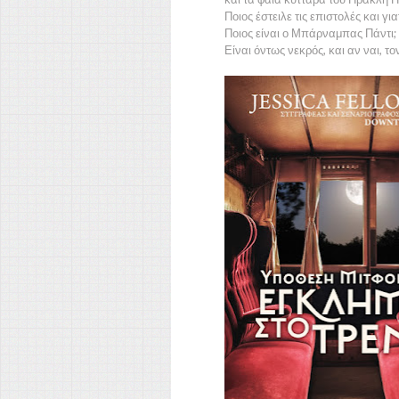
Ποιος έστειλε τις επιστολές και γιατ
Ποιος είναι ο Μπάρναμπας Πάντι;
Είναι όντως νεκρός, και αν ναι, τ