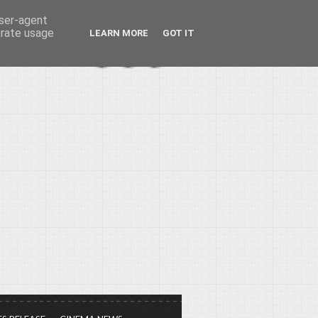
user-agent
erate usage
LEARN MORE
GOT IT