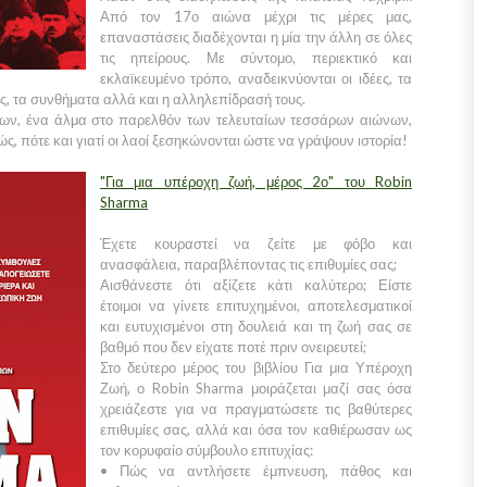
Από τον 17ο αιώνα μέχρι τις μέρες μας,
επαναστάσεις διαδέχονται η μία την άλλη σε όλες
τις ηπείρους. Με σύντομο, περιεκτικό και
εκλαϊκευμένο τρόπο, αναδεικνύονται οι ιδέες, τα
ς, τα συνθήματα αλλά και η αλληλεπίδρασή τους.
ν, ένα άλμα στο παρελθόν των τελευταίων τεσσάρων αιώνων,
, πότε και γιατί οι λαοί ξεσηκώνονται ώστε να γράψουν ιστορία!
"Για μια υπέροχη ζωή, μέρος 2ο" του Robin
Sharma
Έχετε κουραστεί να ζείτε με φόβο και
ανασφάλεια, παραβλέποντας τις επιθυμίες σας;
Αισθάνεστε ότι αξίζετε κάτι καλύτερο; Είστε
έτοιμοι να γίνετε επιτυχημένοι, αποτελεσματικοί
και ευτυχισμένοι στη δουλειά και τη ζωή σας σε
βαθμό που δεν είχατε ποτέ πριν ονειρευτεί;
Στο δεύτερο μέρος του βιβλίου Για μια Υπέροχη
Ζωή, ο Robin Sharma μοιράζεται μαζί σας όσα
χρειάζεστε για να πραγματώσετε τις βαθύτερες
επιθυμίες σας, αλλά και όσα τον καθιέρωσαν ως
τον κορυφαίο σύμβουλο επιτυχίας:
• Πώς να αντλήσετε έμπνευση, πάθος και