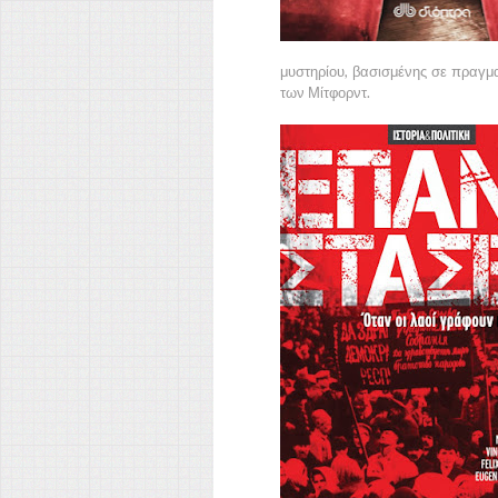
μυστηρίου, βασισμένης σε πραγμ
των Μίτφορντ.