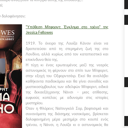
ί;
ον δολοφόνησαν;
"Υπόθεση Μίτφορντ: Έγκλημα στο τρένο" της
Jessica Fellowes
1919. Το όνειρο της Λουίζα Κάνον είναι να
δραπετεύσει από τη στερημένη ζωή της στο
Λονδίνο, αλλά κυρίως από τον καταπιεστικό και
επικίνδυνο θείο της.
Η τύχη κι ένας ερωτευμένος μαζί της νεαρός
αστυνομικός τη φέρνουν στο σπίτι των Μίτφορντ,
στην εξοχή του Οξφορντ­σάιρ. Εκεί θα αναλάβει
καθήκοντα παιδοκόμου και θα γίνει συνοδός και
μυστικοσύμβουλος των αδελφών Μίτφορντ, ειδικά
της δεκαεξάχρονης Νάνσι – μιας ατίθασης,
ευφυούς κοπέλας με αδυναμία στις ιστορίες
μυστηρίου.
Όταν η Φλόρενς Ναϊτινγκέιλ Σορ, βαφτισιμιά και
συνονόματη της διάσημης νοσοκόμας, βρίσκεται
δολοφονημένη μέρα μεσημέρι στο κουπέ ενός
τρένου, η Νάνσι, η Λουίζα κι ο αστυνομικός θα