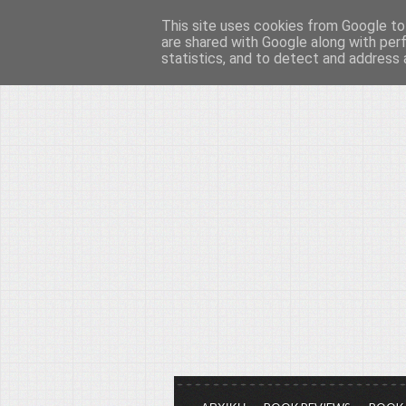
This site uses cookies from Google to 
Το μεγαλείο των Τεχ
are shared with Google along with per
statistics, and to detect and address 
Είμαστε πάντα εδώ για να μιλάμε γ