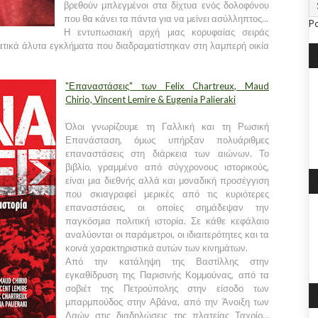
βρεθούν μπλεγμένοι στα δίχτυα ενός δολοφόνου
που θα κάνει τα πάντα για να μείνει ασύλληπτος...
P
Η εντυπωσιακή αρχή μιας κορυφαίας σειράς
ατικά άλυτα εγκλήματα που διαδραματίστηκαν στη λαμπερή οικία
"Επαναστάσεις" των Felix Chartreux, Maud
Chirio, Vincent Lemire & Eugenia Palieraki
Όλοι γνωρίζουμε τη Γαλλική και τη Ρωσική
Επανάσταση, όμως υπήρξαν πολυάριθμες
επαναστάσεις στη διάρκεια των αιώνων. Το
βιβλίο, γραμμένο από σύγχρονους ιστορικούς,
είναι μια διεθνής αλλά και μοναδική προσέγγιση
που σκιαγραφεί μερικές από τις κυριότερες
επαναστάσεις, οι οποίες σημάδεψαν την
παγκόσμια πολιτική ιστορία. Σε κάθε κεφάλαιο
αναλύονται οι παράμετροι, οι ιδιαιτερότητες και τα
κοινά χαρακτηριστικά αυτών των κινημάτων.
Από την κατάληψη της Βαστίλλης στην
εγκαθίδρυση της Παρισινής Κομμούνας, από τα
σοβιέτ της Πετρούπολης στην είσοδο των
μπαρμπούδος στην Αβάνα, από την Άνοιξη των
Λαών στις διαδηλώσεις της πλατείας Ταχρίρ…