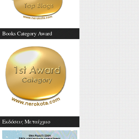
Books Category Award
Εκδόσεις Μεταίχμιο