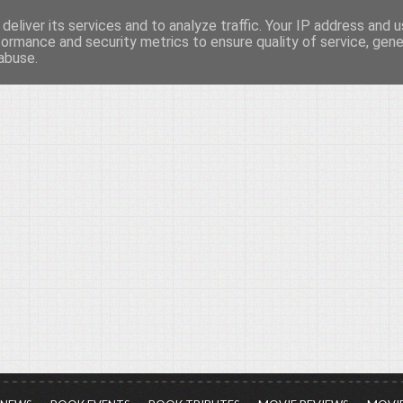
deliver its services and to analyze traffic. Your IP address and 
νών...
formance and security metrics to ensure quality of service, gen
abuse.
ια τον πολιτισμό, σε κάθε του μορφή και έκταση...