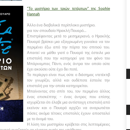
"Το μυστήριο των τριών τετάρτων" της Sophie
Hannah
Άλλο ένα διαβολικά περίπλοκο μυστήριο.
για τον σπουδαίο Ηρακλή Πουαρό…
Επιστρέφοντας μετά το μεσημεριανό, ο Ηρακλής
Πουαρό βρίσκει μια εξαγριωμένη γυναίκα να τον
περιμένει έξω από την πόρτα του σπιτιού του.
Απαιτεί να μάθει γιατί ο Πουαρό της έστειλε μια
επιστολή που την κατηγορεί για τον φόνο του
Μπάρναμπας Πάντι, ενός άντρα τον οποίο ούτε
έχει ακούσει ούτε έχει δει ποτέ.
Το περίεργο είναι πως ούτε ο διάσημος ντετέκτιβ
τον γνωρίζει, αλλά και ουδέποτε έστειλε την
επιστολή για την οποία κατηγορείται.
Μπαίνοντας στο σπίτι του, τον περιμένει άλλος
ένας επισκέπτης – ένας άντρας που επίσης
ισχυρίζεται ότι έλαβε μια αντίστοιχη επιστολή από
εκείνον και ο Πουαρό αρχίζει να αναρωτιέται
πόσες ακόμα τέτοιες επιστολές έχουν αποσταλεί
με το όνομά του.
Η λύση του μυστηρίου κρύβεται στις λεπτομέρειες
Πουαρό αναζητούν τα κίνητρα αυτής της υπόθεσης…