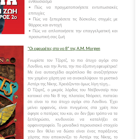
ενθουσιασμό
• Πώς να πραγματοποιήσετε εντυπωσιακές
επιτυχίες
• Πώς να ξεπεράσετε τις δύσκολες στιγμές με
θάρρος και αντοχή
• Πώς να απλοποιήσετε την επαγγελματική και
προσωπική σας ζωή
"Οι εφευρέτες στο νο 8" της A.M. Morgen
Γνωρίστε τον Τζορτζ, το πιο άτυχο αγόρι στο
Λονδίνο, και την Άντα, την πιο έξυπνη εφευρέτρια!
Με ένα αυτοσχέδιο αερόπλοιο θα αναζητήσουν
τον χαμένο χάρτη για να ανακαλύψουν το μυστικό
Αστέρι της Νίκης. Χρειάζονται όμως λίγη τύχη…
Ο Τζορτζ, ο μικρός λόρδος του Ντέβονσαϊρ που
κατοικεί στο Νο 8 της πλατείας Ντόρσετ, πιστεύει
ότι είναι το πιο άτυχο αγόρι στο Λονδίνο. Έχει
μείνει ορφανός, είναι πνιγμένος στα χρέη που
άφησε ο πατέρας του και, αν δεν βρει τρόπο να τα
ξεπληρώσει, κινδυνεύει να καταλήξει σε
ορφανοτροφείο. Το μοναδικό περιουσιακό στοιχείο
που δεν θέλει να δώσει είναι ένας παράξενος
χάρτης που απεικονίζει το Αστέρι της Νίκης, το