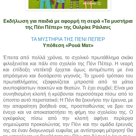
Εκδήλωση για παιδιά με αφορμή τη σειρά «Τα μυστήρια
της Πένι Πέπερ» της Ουλρίκε Ράιλανς
ΤΑ ΜΥΣΤΗΡΙΑ ΤΗΣ ΠΕΝΙ ΠΕΠΕΡ
Υπόθεση «Ρουά Ματ»
Έπειτα από πολλά χρόνια, το σχολικό πρωτάθλημα σκάκι
φιλοξενείται και πάλι στο σχολείο της Πένι Πέπερ. Η νεαρή
και επίδοξη ντετέκτιβ έρχεται όμως αντιμέτωπη με ένα
απρόσμενο και δυσάρεστο γεγονός. Το χρυσό τρόπαιο του
πρωταθλήματος εξαφανίζεται μπροστά από τα μάτια
ανυποψίαστων παικτών και θεατών. Τι έχει συμβεί; Είναι μια
συνηθισμένη κλοπή ή κρύβονται περισσότερα πίσω από το
ύποπτο αυτό περιστατικό; Η Πένι θα ξεκινήσει την έρευνα, με
την απαραίτητη βοήθειά σας, προσπαθώντας να βρει τον
ένοχο και να αποκαταστήσει τη φήμη του σχολείου της. Ο
εγκέφαλος πίσω από την κλοπή αφήνει περίεργα
σημειώματα προκαλώντας την Πένι και την ομάδα έρευνάς
της σε έναν διαγωνισμό ευφυΐας με αντίστροφη μέτρηση! Θα