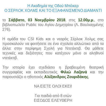
Η Ακαδημία της Οδού Μπέικερ
Ο ΣΕΡΛΟΚ ΧΟΛΜΣ ΚΑΙ ΤΟ ΕΞΑΦΑΝΙΣΜΕΝΟ ΔΙΑΜΑΝΤΙ
το
Σάββατο, 03 Νοεμβρίου 2018
, στις
12.00μ.μ.
, στο
βιβλιοπωλείο Public του Αγίου Δημητρίου (Λ. Βουλιαγμένης
276).
Η ομάδα του CSI Kids και ο νεαρός Σέρλοκ Χολμς σας
προσκαλούν να φοιτήσετε σε ένα σχολείο αλλιώτικο από τα
άλλα: στην περίφημη Σχολή για Ντετέκτιβ. Θα μάθετε
τεχνικές και δεξιότητες που κατέχουν μόνο οι αληθινοί
ντετέκτιβ.
Την ιστορία έχει σχεδιάσει η βραβευμένη θεατρική
συγγραφέας και εκπαιδευτικός
Φιλιώ Λαζανά
και την
παρουσιάζει ο ηθοποιός
Αλέξανδρος Ζουριδάκης
.
ΝΑ ΕΙΣΤΕ ΟΛΟΙ ΕΚΕΙ!
Για παιδιά από 8 ετών
ΕΙΣΟΔΟΣ ΕΛΕΥΘΕΡΗ
_______________________________________________