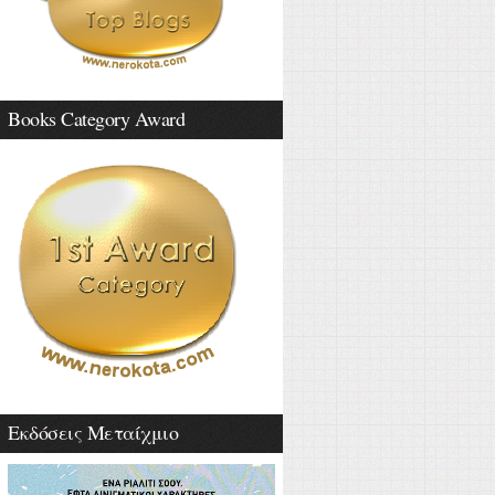
Books Category Award
Εκδόσεις Μεταίχμιο