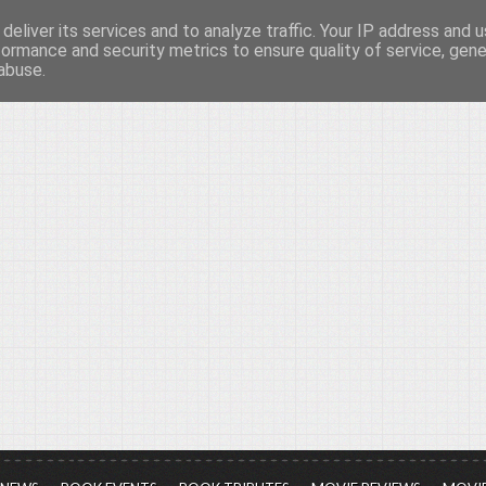
deliver its services and to analyze traffic. Your IP address and 
νών...
formance and security metrics to ensure quality of service, gen
abuse.
ια τον πολιτισμό, σε κάθε του μορφή και έκταση...