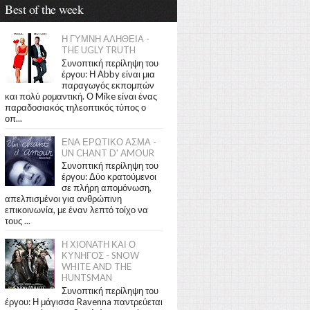
Best of the week
Η ΓΥΜΝΗ ΑΛΗΘΕΙΑ -
THE UGLY TRUTH
Συνοπτική περίληψη του
έργου: Η Abby είναι μια
παραγωγός εκπομπών
και πολύ ρομαντική. Ο Mike είναι ένας
παραδοσιακός τηλεοπτικός τύπος ο
οπ...
ΕΝΑ ΕΡΩΤΙΚΟ ΑΣΜΑ -
UN CHANT D' AMOUR
Συνοπτική περίληψη του
έργου: Δύο κρατούμενοι
σε πλήρη απομόνωση,
απελπισμένοι για ανθρώπινη
επικοινωνία, με έναν λεπτό τοίχο να
τους ...
Η ΧΙΟΝΑΤΗ ΚΑΙ Ο
ΚΥΝΗΓΟΣ - SNOW
WHITE AND THE
HUNTSMAN
Συνοπτική περίληψη του
έργου: Η μάγισσα Ravenna παντρεύεται