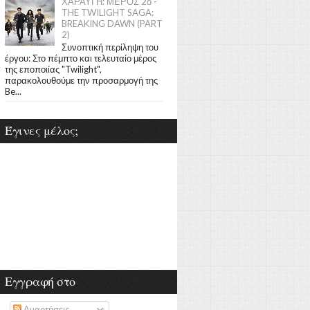
ΧΑΡΑΥΓΗ: ΜΕΡΟΣ 2ο -
THE TWILIGHT SAGA:
BREAKING DAWN (PART
2)
Συνοπτική περίληψη του
έργου: Στο πέμπτο και τελευταίο μέρος
της εποποιίας "Twilight",
παρακολουθούμε την προσαρμογή της
Be...
Έγινες μέλος;
Εγγραφή στο
Αναρτήσεις