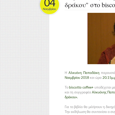
04
δράκου" στο bisco
Νοεμβρίου
Η
Αλκυόνη Παπαδάκη
παρουσιάζ
Νοεμβρίου 2018
και ώρα
20.15μ.μ
Το
biscotto coffee+
υποδέχεται με 
και τη συγγραφέα
Αλκυόνης Παπ
δράκου».
Για το βιβλίο θα μιλήσουν η δικη
Την εκδήλωση θα συντονίσει ο σ