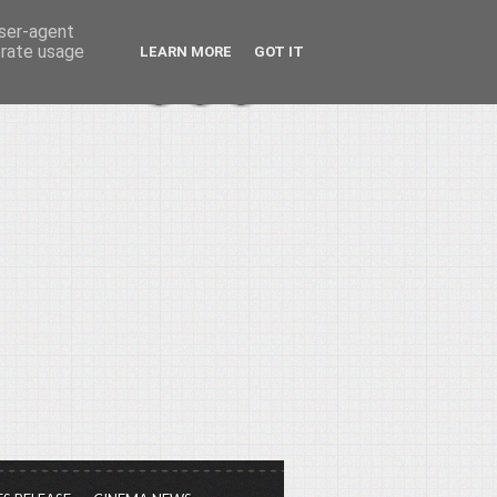
user-agent
erate usage
LEARN MORE
GOT IT