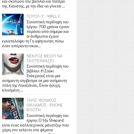
και σκοτώνει τον βασιλιά και πατέρα
της Χιονάτης, με την ίδια να γίνεται ...
ΓΟΥΟΛ-Υ - WALL-E
Συνοπτική περίληψη του
έργου: 700 χρόνια έχουν
περάσει από σήμερα και
οι άνθρωποι έχουν
εγκαταλείψει τη Γη αφήνοντας πίσω
έναν απέραντο σκου...
ΝΕΚΡΟΣ ΜΕΧΡΙ ΝΑ
ΣΚΟΤΕΙΝΙΑΣΕΙ
Συνοπτική περίληψη του
βιβλίου: Η Σούκι
Στάκχαουζ είναι μια
ασήμαντη σερβιτόρα σε μια ασήμαντη
πόλη της Λουιζιάνας. Είναι ήσυχη,
κλεισμένη ...
ΤΗΛΕ-ΦΟΝΙΚΟΣ
ΘΑΛΑΜΟΣ - PHONE
BOOTH
Συνοπτική περίληψη του
έργου: Ο Stu Shepard
είναι ένας καλλιτεχνικός μάνατζερ που
χάρη στο ταλέντο στα ψέματα