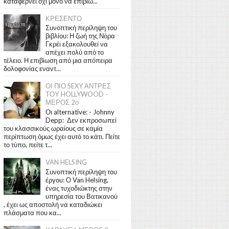
καταφέρνει όχι μόνο να επιβιώ...
ΚΡΕΣΕΝΤΟ
Συνοπτική περίληψη του
βιβλίου: Η ζωή της Νόρα
Γκρέι εξακολουθεί να
απέχει πολύ από το
τέλειο. Η επιβίωση από μια απόπειρα
δολοφονίας εναντ...
ΟΙ ΠΙΟ SEXY ΑΝΤΡΕΣ
ΤΟΥ HOLLYWOOD -
ΜΕΡΟΣ 2ο
Οι alternative: - Johnny
Depp: Δεν εκπροσωπεί
του κλασσικούς ωραίους σε καμία
περίπτωση όμως έχει αυτό το κάτι. Πείτε
το τύπο, πείτε τ...
VAN HELSING
Συνοπτική περίληψη του
έργου: Ο Van Helsing,
ένας τυχοδιώκτης στην
υπηρεσία του Βατικανού
, έχει ως αποστολή να καταδιώκει
πλάσματα που κα...