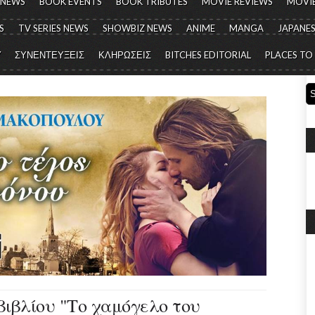
 NEWS
BOOK EVENTS
BOOK TRIBUTES
MOVIE REVIEWS
MOVIE
S
TV SERIES NEWS
SHOWBIZ NEWS
ANIME
MANGA
JAPANES
Y
ΣΥΝΕΝΤΕΥΞΕΙΣ
ΚΛΗΡΩΣΕΙΣ
BITCHES EDITORIAL
PLACES TO
βιβλίου "Το χαμόγελο του