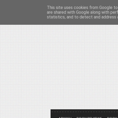
This site uses cookies from Google to 
Το μεγαλείο των Τεχ
are shared with Google along with per
statistics, and to detect and address 
Είμαστε πάντα εδώ για να μιλάμε γ