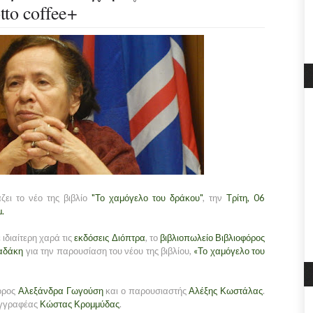
tto coffee+
ει το νέο της βιβλίο
"Το χαμόγελο του δράκου"
, την
Τρίτη, 06
.
ιδιαίτερη χαρά τις
εκδόσεις Διόπτρα
, το
βιβλιοπωλείο Βιβλιοφόρος
αδάκη
για την παρουσίαση του νέου της βιβλίου,
«Το χαμόγελο του
γόρος
Αλεξάνδρα Γωγούση
και ο παρουσιαστής
Αλέξης Κωστάλας
.
υγγραφέας
Κώστας Κρομμύδας
.