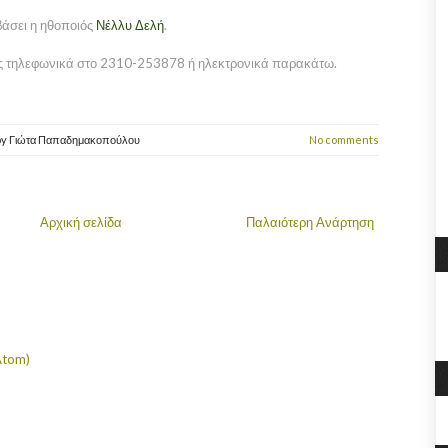
βάσει η ηθοποιός
Νέλλυ Δελή
.
ας τηλεφωνικά στο 2310-253878 ή ηλεκτρονικά παρακάτω.
by
Γιώτα Παπαδημακοπούλου
No comments
Αρχική σελίδα
Παλαιότερη Ανάρτηση
Atom)