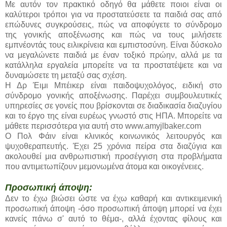
Με αυτόν τον πρακτικό οδηγό θα μάθετε ποιοι είναι οι
καλύτεροι τρόποι για να προστατεύσετε τα παιδιά σας από
επώδυνες συγκρούσεις, πώς να αποφύγετε το σύνδρομο
της γονικής αποξένωσης και πώς να τους μιλήσετε
εμπνέοντάς τους ειλικρίνεια και εμπιστοσύνη. Είναι δύσκολο
να μεγαλώνετε παιδιά με έναν τοξικό πρώην, αλλά με τα
κατάλληλα εργαλεία μπορείτε να τα προστατέψετε και να
δυναμώσετε τη μεταξύ σας σχέση.
Η Δρ Έιμι Μπέικερ είναι παιδοψυχολόγος, ειδική στο
σύνδρομο γονικής αποξένωσης. Παρέχει συμβουλευτικές
υπηρεσίες σε γονείς που βρίσκονται σε διαδικασία διαζυγίου
και το έργο της είναι ευρέως γνωστό στις ΗΠΑ. Μπορείτε να
μάθετε περισσότερα για αυτή στο www.amyjlbaker.com
Ο Πολ Φάιν είναι κλινικός κοινωνικός λειτουργός και
ψυχοθεραπευτής. Έχει 25 χρόνια πείρα στα διαζύγια και
ακολουθεί μια ανθρωπιστική προσέγγιση στα προβλήματα
που αντιμετωπίζουν μεμονωμένα άτομα και οικογένειες.
Προσωπική άποψη:
Δεν το έχω βιώσει ώστε να έχω καθαρή και αντικειμενική
προσωπική άποψη -όσο προσωπική άποψη μπορεί να έχει
κανείς πάνω σ' αυτό το θέμα-, αλλά έχοντας φίλους και