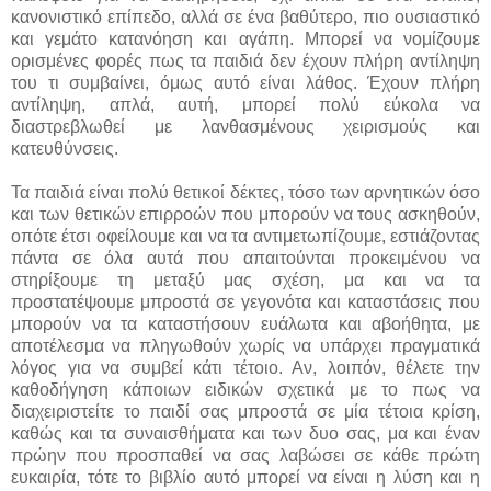
κανονιστικό επίπεδο, αλλά σε ένα βαθύτερο, πιο ουσιαστικό
και γεμάτο κατανόηση και αγάπη. Μπορεί να νομίζουμε
ορισμένες φορές πως τα παιδιά δεν έχουν πλήρη αντίληψη
του τι συμβαίνει, όμως αυτό είναι λάθος. Έχουν πλήρη
αντίληψη, απλά, αυτή, μπορεί πολύ εύκολα να
διαστρεβλωθεί με λανθασμένους χειρισμούς και
κατευθύνσεις.
Τα παιδιά είναι πολύ θετικοί δέκτες, τόσο των αρνητικών όσο
και των θετικών επιρροών που μπορούν να τους ασκηθούν,
οπότε έτσι οφείλουμε και να τα αντιμετωπίζουμε, εστιάζοντας
πάντα σε όλα αυτά που απαιτούνται προκειμένου να
στηρίξουμε τη μεταξύ μας σχέση, μα και να τα
προστατέψουμε μπροστά σε γεγονότα και καταστάσεις που
μπορούν να τα καταστήσουν ευάλωτα και αβοήθητα, με
αποτέλεσμα να πληγωθούν χωρίς να υπάρχει πραγματικά
λόγος για να συμβεί κάτι τέτοιο. Αν, λοιπόν, θέλετε την
καθοδήγηση κάποιων ειδικών σχετικά με το πως να
διαχειριστείτε το παιδί σας μπροστά σε μία τέτοια κρίση,
καθώς και τα συναισθήματα και των δυο σας, μα και έναν
πρώην που προσπαθεί να σας λαβώσει σε κάθε πρώτη
ευκαιρία, τότε το βιβλίο αυτό μπορεί να είναι η λύση και η