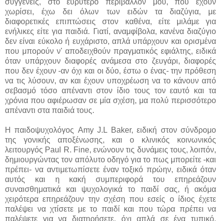
συγγενείς, στο ευρύτερο περιβάλλον μου, που έχουν
χωρίσει, έχω δει όλων των ειδών τα διαζύγια, με
διαφορετικές επιπτώσεις στον καθένα, είτε μιλάμε για
ενήλικες είτε για παιδιά. Γιατί, αναμφίβολα, κανένα διαζύγιο
δεν είναι εύκολο ή ευχάριστο, απλά υπάρχουν και ορισμένα
που μπορούν ν' αποδειχθούν πραγματικός εφιάλτης, ειδικά
όταν υπάρχουν διαφορές ανάμεσα στο ζευγάρι, διαφορές
που δεν έχουν -αν όχι και οι δύο, έστω ο ένας- την πρόθεση
να τις λύσουν, αν και έχουν υποχρέωση να το κάνουν από
σεβασμό τόσο απέναντι στον ίδιο τους τον εαυτό και τα
χρόνια που αφιέρωσαν σε μία σχέση, μα πολύ περισσότερο
απέναντι στα παιδιά τους.
Η παιδοψυχολόγος Amy J.L Baker, ειδική στον σύνδρομο
της γονικής αποξένωσης, και ο κλινικός κοινωνικός
λειτουργός Paul R. Fine, ενώνουν τις δυνάμεις τους, λοιπόν,
δημιουργώντας τον απόλυτο οδηγό για το πως μπορείτε -και
πρέπει- να αντιμετωπίσετε έναν τοξικό πρώην, ειδικά όταν
αυτός και η κακή συμπεριφορά του επηρεάζουν
συναισθηματικά και ψυχολογικά το παιδί σας, ή ακόμα
χειρότερα επηρεάζουν την σχέση που εσείς ο ίδιος έχετε
παλέψει να χτίσετε με το παιδί και που τώρα πρέπει να
παλέψετε για να διατηρήσετε, όχι απλά σε ένα τυπικό,