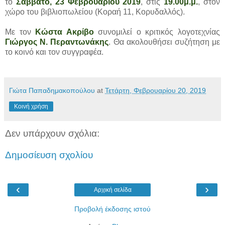
το
Σάββατο, 23 Φεβρουαρίου 2019
, στις
19.00μ.μ.
, στον
χώρο του βιβλιοπωλείου (Κοραή 11, Κορυδαλλός).
Με τον
Κώστα Ακρίβο
συνομιλεί ο κριτικός λογοτεχνίας
Γιώργος Ν. Περαντωνάκης
. Θα ακολουθήσει συζήτηση με
το κοινό και τον συγγραφέα.
Γιώτα Παπαδημακοπούλου
at
Τετάρτη, Φεβρουαρίου 20, 2019
Κοινή χρήση
Δεν υπάρχουν σχόλια:
Δημοσίευση σχολίου
‹
›
Αρχική σελίδα
Προβολή έκδοσης ιστού