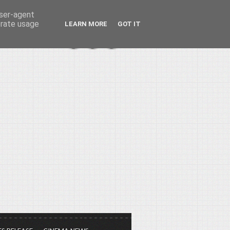
user-agent
erate usage
LEARN MORE
GOT IT