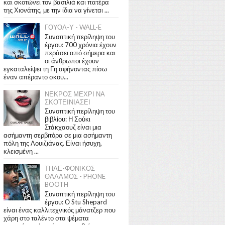
και σκοτώνει τον βασιλιά και πατέρα
της Χιονάτης, με την ίδια να γίνεται ...
ΓΟΥΟΛ-Υ - WALL-E
Συνοπτική περίληψη του
έργου: 700 χρόνια έχουν
περάσει από σήμερα και
οι άνθρωποι έχουν
εγκαταλείψει τη Γη αφήνοντας πίσω
έναν απέραντο σκου...
ΝΕΚΡΟΣ ΜΕΧΡΙ ΝΑ
ΣΚΟΤΕΙΝΙΑΣΕΙ
Συνοπτική περίληψη του
βιβλίου: Η Σούκι
Στάκχαουζ είναι μια
ασήμαντη σερβιτόρα σε μια ασήμαντη
πόλη της Λουιζιάνας. Είναι ήσυχη,
κλεισμένη ...
ΤΗΛΕ-ΦΟΝΙΚΟΣ
ΘΑΛΑΜΟΣ - PHONE
BOOTH
Συνοπτική περίληψη του
έργου: Ο Stu Shepard
είναι ένας καλλιτεχνικός μάνατζερ που
χάρη στο ταλέντο στα ψέματα