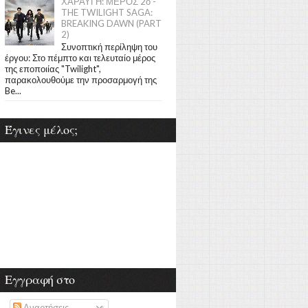
ΧΑΡΑΥΓΗ: ΜΕΡΟΣ 2ο -
THE TWILIGHT SAGA:
BREAKING DAWN (PART
2)
Συνοπτική περίληψη του
έργου: Στο πέμπτο και τελευταίο μέρος
της εποποιίας "Twilight",
παρακολουθούμε την προσαρμογή της
Be...
Έγινες μέλος;
Εγγραφή στο
Αναρτήσεις