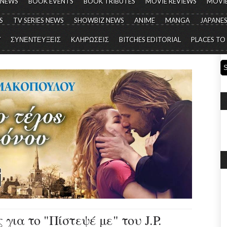
 NEWS
BOOK EVENTS
BOOK TRIBUTES
MOVIE REVIEWS
MOVIE
S
TV SERIES NEWS
SHOWBIZ NEWS
ANIME
MANGA
JAPANES
Y
ΣΥΝΕΝΤΕΥΞΕΙΣ
ΚΛΗΡΩΣΕΙΣ
BITCHES EDITORIAL
PLACES TO
για το "Πίστεψέ με" του J.P.