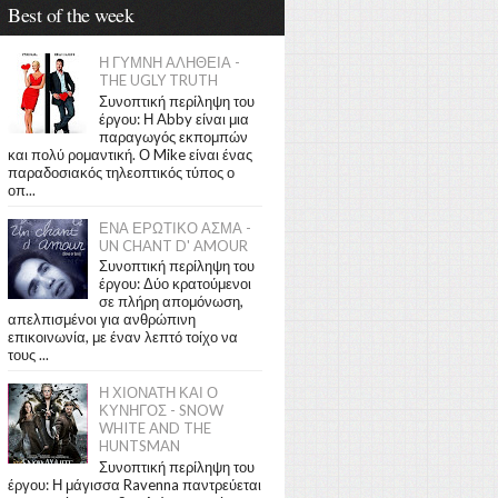
Best of the week
Η ΓΥΜΝΗ ΑΛΗΘΕΙΑ -
THE UGLY TRUTH
Συνοπτική περίληψη του
έργου: Η Abby είναι μια
παραγωγός εκπομπών
και πολύ ρομαντική. Ο Mike είναι ένας
παραδοσιακός τηλεοπτικός τύπος ο
οπ...
ΕΝΑ ΕΡΩΤΙΚΟ ΑΣΜΑ -
UN CHANT D' AMOUR
Συνοπτική περίληψη του
έργου: Δύο κρατούμενοι
σε πλήρη απομόνωση,
απελπισμένοι για ανθρώπινη
επικοινωνία, με έναν λεπτό τοίχο να
τους ...
Η ΧΙΟΝΑΤΗ ΚΑΙ Ο
ΚΥΝΗΓΟΣ - SNOW
WHITE AND THE
HUNTSMAN
Συνοπτική περίληψη του
έργου: Η μάγισσα Ravenna παντρεύεται