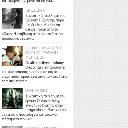
καταφέρνει όχι μόνο να επιβιώ...
ΚΡΕΣΕΝΤΟ
Συνοπτική περίληψη του
βιβλίου: Η ζωή της Νόρα
Γκρέι εξακολουθεί να
απέχει πολύ από το
τέλειο. Η επιβίωση από μια απόπειρα
δολοφονίας εναντ...
ΟΙ ΠΙΟ SEXY ΑΝΤΡΕΣ
ΤΟΥ HOLLYWOOD -
ΜΕΡΟΣ 2ο
Οι alternative: - Johnny
Depp: Δεν εκπροσωπεί
του κλασσικούς ωραίους σε καμία
περίπτωση όμως έχει αυτό το κάτι. Πείτε
το τύπο, πείτε τ...
VAN HELSING
Συνοπτική περίληψη του
έργου: Ο Van Helsing,
ένας τυχοδιώκτης στην
υπηρεσία του Βατικανού
, έχει ως αποστολή να καταδιώκει
πλάσματα που κα...