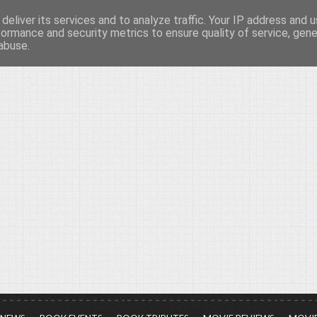
deliver its services and to analyze traffic. Your IP address and 
νών...
formance and security metrics to ensure quality of service, gen
abuse.
ια τον πολιτισμό, σε κάθε του μορφή και έκταση...