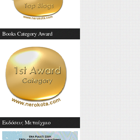
Books Category Award
Εκδόσεις Μεταίχμιο