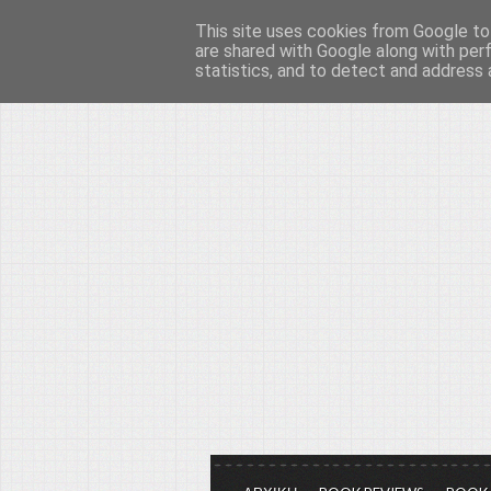
This site uses cookies from Google to 
Το μεγαλείο των Τεχ
are shared with Google along with per
statistics, and to detect and address 
Είμαστε πάντα εδώ για να μιλάμε γ