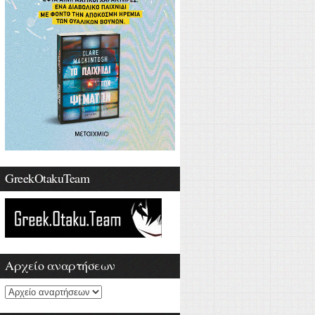
GreekOtakuTeam
Αρχείο αναρτήσεων