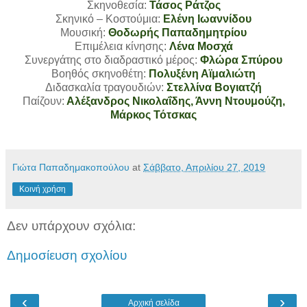
Σκηνοθεσία:
Τάσος Ράτζος
Σκηνικό – Κοστούμια:
Ελένη Ιωαννίδου
Μουσική:
Θοδωρής Παπαδημητρίου
Επιμέλεια κίνησης:
Λένα Μοσχά
Συνεργάτης στο διαδραστικό μέρος:
Φλώρα Σπύρου
Βοηθός σκηνοθέτη:
Πολυξένη Αϊμαλιώτη
Διδασκαλία τραγουδιών:
Στελλίνα Βογιατζή
Παίζουν:
Αλέξανδρος Νικολαΐδης, Άννη Ντουμούζη,
Μάρκος Τότσκας
Γιώτα Παπαδημακοπούλου
at
Σάββατο, Απριλίου 27, 2019
Κοινή χρήση
Δεν υπάρχουν σχόλια:
Δημοσίευση σχολίου
‹
›
Αρχική σελίδα