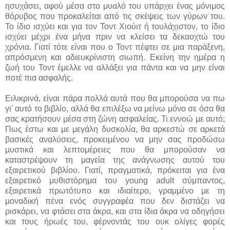
ησυχάσει, αφού μέσα στο μυαλό του υπάρχει ένας μόνιμος
θόρυβος που προκαλείται από τις σκέψεις των γύρων του.
Το ίδιο ισχύει και για τον Τοντ Χιούιτ ή τουλάχιστον, το ίδιο
ισχύει μέχρι ένα μήνα πριν να κλείσει τα δεκαοχτώ του
χρόνια. Γιατί τότε είναι που ο Τοντ πέφτει σε μια παράξενη,
απρόσμενη και αδιευκρίνιστη σιωπή. Εκείνη την ημέρα η
ζωή του Τοντ έμελλε να αλλάξει για πάντα και να μην είναι
ποτέ πια ασφαλής.
Ειλικρινά, είναι πάρα πολλά αυτά που θα μπορούσα να πω
γι' αυτό το βιβλίο, αλλά θα επιλέξω να μείνω μόνο σε όσα θα
σας κρατήσουν μέσα στη ζώνη ασφαλείας. Τι εννοώ με αυτό;
Πως έστω και με μεγάλη δυσκολία, θα αρκεστώ σε αρκετά
βασικές αναλύσεις, προκειμένου να μην σας προδώσω
μυστικά και λεπτομέρειες που θα μπορούσαν να
καταστρέψουν τη μαγεία της ανάγνωσης αυτού του
εξαιρετικού βιβλίου. Γιατί, πραγματικά, πρόκειται για ένα
εξαιρετικό μυθιστόρημα του young adult σύμπαντος,
εξαιρετικά πρωτότυπο και ιδιαίτερο, γραμμένο με τη
μοναδική πένα ενός συγγραφέα που δεν διστάζει να
ρισκάρει, να φτάσει στα άκρα, και στα ίδια άκρα να οδηγήσει
και τους ήρωές του, φέρνοντάς του ουκ ολίγες φορές