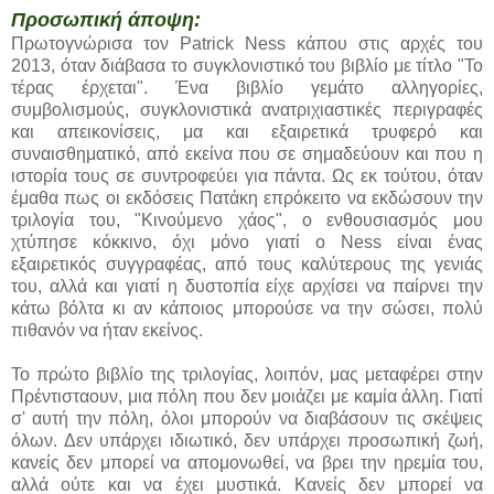
Προσωπική άποψη:
Πρωτογνώρισα τον Patrick Ness κάπου στις αρχές του
2013, όταν διάβασα το συγκλονιστικό του βιβλίο με τίτλο "Το
τέρας έρχεται". Ένα βιβλίο γεμάτο αλληγορίες,
συμβολισμούς, συγκλονιστικά ανατριχιαστικές περιγραφές
και απεικονίσεις, μα και εξαιρετικά τρυφερό και
συναισθηματικό, από εκείνα που σε σημαδεύουν και που η
ιστορία τους σε συντροφεύει για πάντα. Ως εκ τούτου, όταν
έμαθα πως οι εκδόσεις Πατάκη επρόκειτο να εκδώσουν την
τριλογία του, "Κινούμενο χάος", ο ενθουσιασμός μου
χτύπησε κόκκινο, όχι μόνο γιατί ο Ness είναι ένας
εξαιρετικός συγγραφέας, από τους καλύτερους της γενιάς
του, αλλά και γιατί η δυστοπία είχε αρχίσει να παίρνει την
κάτω βόλτα κι αν κάποιος μπορούσε να την σώσει, πολύ
πιθανόν να ήταν εκείνος.
Το πρώτο βιβλίο της τριλογίας, λοιπόν, μας μεταφέρει στην
Πρέντισταουν, μια πόλη που δεν μοιάζει με καμία άλλη. Γιατί
σ' αυτή την πόλη, όλοι μπορούν να διαβάσουν τις σκέψεις
όλων. Δεν υπάρχει ιδιωτικό, δεν υπάρχει προσωπική ζωή,
κανείς δεν μπορεί να απομονωθεί, να βρει την ηρεμία του,
αλλά ούτε και να έχει μυστικά. Κανείς δεν μπορεί να