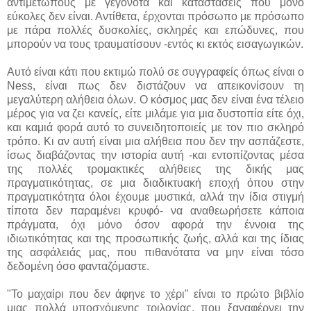
αντιμέτωπους με γεγονότα και καταστάσεις που μόνο
εύκολες δεν είναι. Αντίθετα, έρχονται πρόσωπο με πρόσωπο
με πάρα πολλές δυσκολίες, σκληρές και επώδυνες, που
μπορούν να τους τραυματίσουν -εντός κι εκτός εισαγωγικών.
Αυτό είναι κάτι που εκτιμώ πολύ σε συγγραφείς όπως είναι ο
Ness, είναι πως δεν διστάζουν να απεικονίσουν τη
μεγαλύτερη αλήθεια όλων. Ο κόσμος μας δεν είναι ένα τέλειο
μέρος για να ζει κανείς, είτε μιλάμε για μια δυστοπία είτε όχι,
και καμιά φορά αυτό το συνειδητοποιείς με τον πιο σκληρό
τρόπο. Κι αν αυτή είναι μια αλήθεια που δεν την ασπάζεστε,
ίσως διαβάζοντας την ιστορία αυτή -και εντοπίζοντας μέσα
της πολλές τρομακτικές αλήθειες της δικής μας
πραγματικότητας, σε μια διαδικτυακή εποχή όπου στην
πραγματικότητα όλοι έχουμε μυστικά, αλλά την ίδια στιγμή
τίποτα δεν παραμένει κρυφό- να αναθεωρήσετε κάποια
πράγματα, όχι μόνο όσον αφορά την έννοια της
ιδιωτικότητας και της προσωπικής ζωής, αλλά και της ίδιας
της ασφάλειάς μας, που πιθανότατα να μην είναι τόσο
δεδομένη όσο φανταζόμαστε.
"Το μαχαίρι που δεν άφηνε το χέρι" είναι το πρώτο βιβλίο
μιας πολλά υποσχόμενης τριλογίας, που ξαναφέρνει την