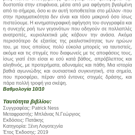
δυστοπία στην επιφάνεια, μέσα από μια αφήγηση βγαλμένη
από το σήμερα, όσο κι αν αυτή τοποθετείται στο μέλλον -που
στην πραγματικότητα δεν είναι και τόσο μακρινό όσο ίσως
πιστεύουμε. Η κινηματογραφική αφήγηση του συγγραφέα και
η συνεχής ροή των γεγονότων που οδηγούν σε πολλαπλές
ανατροπές, κυριολεκτικά μάς κόβουν την ανάσα. Ακόμα
περισσότερο δε εξαιτίας της ρεαλιστικότητας των ηρώων
του, με τους οποίους πολύ εύκολα μπορείς να ταυτιστείς,
ακόμα και τις στιγμές που διαφωνείς με τις αποφάσεις τους,
ίσως γιατί έτσι είσαι κι εσύ κατά βάθος, απρόβλεπτος και
αληθινός, με προτερήματα, αδυναμίες και πάθη. Μια ιστορία
βαθιά αγωνιώδης και ουσιαστικά συγκινητική, στα σημεία,
που προσφέρει, πέραν από έντονες στιγμές δράσης, και
πάρα πολλή τροφή για σκέψη.
Βαθμολογία 10/10
Ταυτότητα βιβλίου:
Συγγραφέας: Patrick Ness
Μεταφραστής: Μπλάνας Ν.Γεώργιος
Εκδόσεις: Πατάκης
Κατηγορία: Ξένη Λογοτεχνία
Έτος Έκδοσης: 2019