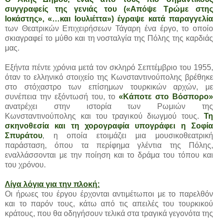
συγγραφείς της γενιάς του («Απόψε Τρώμε στης
Ιοκάστης», «…και Ιουλιέττα») έγραψε κατά παραγγελία
των Θεατρικών Επιχειρήσεων Τάγαρη ένα έργο, το οποίο
σκιαγραφεί το μύθο και τη νοσταλγία της Πόλης της καρδιάς
μας.
Εξήντα πέντε χρόνια μετά τον σκληρό Σεπτέμβριο του 1955,
όταν το ελληνικό στοιχείο της Κωνσταντινούπολης βρέθηκε
στο στόχαστρο των επίσημων τουρκικών αρχών, με
συνέπεια την εξόντωσή του, το
«Κάποτε στο Βόσπορο»
ανατρέχει στην ιστορία των Ρωμιών της
Κωνσταντινούπολης και του τραγικού διωγμού τους.
Τη
σκηνοθεσία και τη χορογραφία υπογράφει η Σοφία
Σπυράτου
, η οποία ετοιμάζει μια μουσικοθεατρική
παράσταση, όπου τα περίφημα γλέντια της Πόλης,
εναλλάσσονται με την ποίηση και το δράμα του τόπου και
του χρόνου.
Λίγα λόγια για την πλοκή:
Οι ήρωες του έργου έρχονται αντιμέτωποι με το παρελθόν
και το παρόν τους, κάτω από τις απειλές του τουρκικού
κράτους, που θα οδηγήσουν τελικά στα τραγικά γεγονότα της