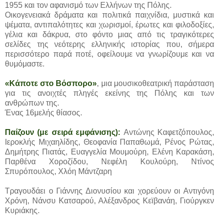
1955 και τον αφανισμό των Ελλήνων της Πόλης.
Οικογενειακά δράματα και πολιτικά παιχνίδια, μυστικά και
ψέματα, αντιπαλότητες και χωρισμοί, έρωτες και φιλοδοξίες,
γέλια και δάκρυα, στο φόντο μιας από τις τραγικότερες
σελίδες της νεότερης ελληνικής ιστορίας που, σήμερα
περισσότερο παρά ποτέ, οφείλουμε να γνωρίζουμε και να
θυμόμαστε.
«Κάποτε στο Βόσπορο»
, μια μουσικοθεατρική παράσταση
για τις ανοιχτές πληγές εκείνης της Πόλης και των
ανθρώπων της.
Ένας 16μελής θίασος.
Παίζουν (με σειρά εμφάνισης):
Αντώνης Καφετζόπουλος,
Ιεροκλής Μιχαηλίδης, Θεοφανία Παπαθωμά, Ρένος Ρώτας,
Δημήτρης Πιατάς, Ευαγγελία Μουμούρη, Ελένη Καρακάση,
Παρθένα Χοροζίδου, Νεφέλη Κουλούρη, Ντίνος
Σπυρόπουλος, Χλόη Μάντζαρη
Τραγουδάει ο Γιάννης Διονυσίου και χορεύουν οι Αντιγόνη
Χρόνη, Νάνσυ Κατσαρού, Αλέξανδρος Κεϊβανάη, Γιούργκεν
Κυριάκης.