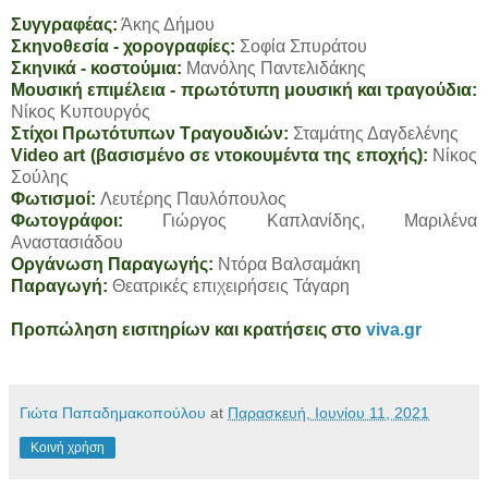
Συγγραφέας:
Άκης Δήμου
Σκηνοθεσία - χορογραφίες:
Σοφία Σπυράτου
Σκηνικά - κοστούμια:
Μανόλης Παντελιδάκης
Μουσική επιμέλεια - πρωτότυπη μουσική και τραγούδια:
Νίκος Κυπουργός
Στίχοι Πρωτότυπων Τραγουδιών:
Σταμάτης Δαγδελένης
Video art (βασισμένο σε ντοκουμέντα της εποχής):
Νίκος
Σούλης
Φωτισμοί:
Λευτέρης Παυλόπουλος
Φωτογράφοι:
Γιώργος Καπλανίδης, Μαριλένα
Αναστασιάδου
Οργάνωση Παραγωγής:
Ντόρα Βαλσαμάκη
Παραγωγή:
Θεατρικές επιχειρήσεις Τάγαρη
Προπώληση εισιτηρίων και κρατήσεις στο
viva.gr
Γιώτα Παπαδημακοπούλου
at
Παρασκευή, Ιουνίου 11, 2021
Κοινή χρήση