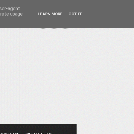
user-agent
erate usage
LEARN MORE
GOT IT