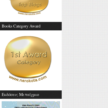
Books Category Award
Εκδόσεις Μεταίχμιο