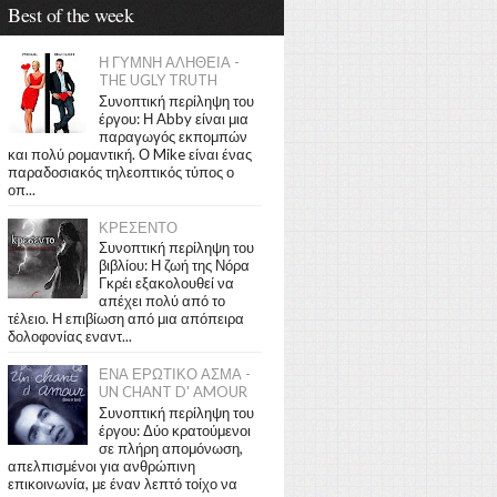
Best of the week
Η ΓΥΜΝΗ ΑΛΗΘΕΙΑ -
THE UGLY TRUTH
Συνοπτική περίληψη του
έργου: Η Abby είναι μια
παραγωγός εκπομπών
και πολύ ρομαντική. Ο Mike είναι ένας
παραδοσιακός τηλεοπτικός τύπος ο
οπ...
ΚΡΕΣΕΝΤΟ
Συνοπτική περίληψη του
βιβλίου: Η ζωή της Νόρα
Γκρέι εξακολουθεί να
απέχει πολύ από το
τέλειο. Η επιβίωση από μια απόπειρα
δολοφονίας εναντ...
ΕΝΑ ΕΡΩΤΙΚΟ ΑΣΜΑ -
UN CHANT D' AMOUR
Συνοπτική περίληψη του
έργου: Δύο κρατούμενοι
σε πλήρη απομόνωση,
απελπισμένοι για ανθρώπινη
επικοινωνία, με έναν λεπτό τοίχο να