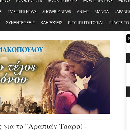
 NEWS
BOOK EVENTS
BOOK TRIBUTES
MOVIE REVIEWS
MOVIE
S
TV SERIES NEWS
SHOWBIZ NEWS
ANIME
MANGA
JAPANES
Y
ΣΥΝΕΝΤΕΥΞΕΙΣ
ΚΛΗΡΩΣΕΙΣ
BITCHES EDITORIAL
PLACES TO
 για το "Αραπιάν Τσαρσί -