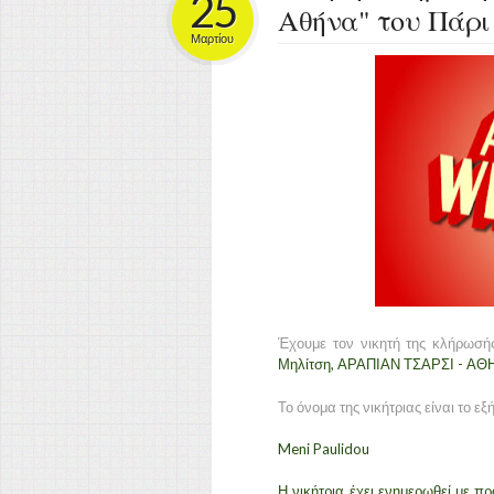
25
Αθήνα" του Πάρι
Μαρτίου
Έχουμε τον νικητή της κλήρωσής
Μηλίτση, ΑΡΑΠΙΑΝ ΤΣΑΡΣΙ - ΑΘ
Το όνομα της νικήτριας είναι το εξή
Meni Paulidou
Η νικήτρια έχει ενημερωθεί με π