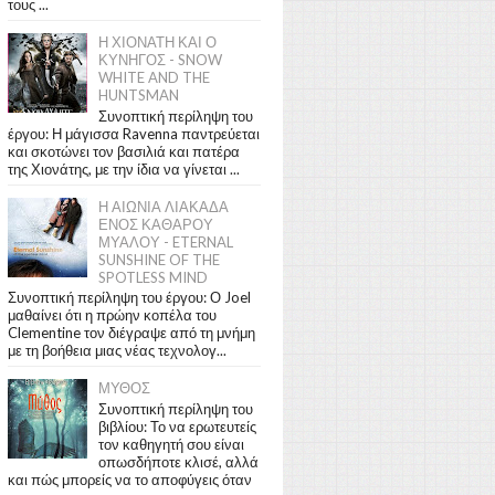
τους ...
Η ΧΙΟΝΑΤΗ ΚΑΙ Ο
ΚΥΝΗΓΟΣ - SNOW
WHITE AND THE
HUNTSMAN
Συνοπτική περίληψη του
έργου: Η μάγισσα Ravenna παντρεύεται
και σκοτώνει τον βασιλιά και πατέρα
της Χιονάτης, με την ίδια να γίνεται ...
Η ΑΙΩΝΙΑ ΛΙΑΚΑΔΑ
ΕΝΟΣ ΚΑΘΑΡΟΥ
ΜΥΑΛΟΥ - ETERNAL
SUNSHINE OF THE
SPOTLESS MIND
Συνοπτική περίληψη του έργου: Ο Joel
μαθαίνει ότι η πρώην κοπέλα του
Clementine τον διέγραψε από τη μνήμη
με τη βοήθεια μιας νέας τεχνολογ...
ΜΥΘΟΣ
Συνοπτική περίληψη του
βιβλίου: Το να ερωτευτείς
τον καθηγητή σου είναι
οπωσδήποτε κλισέ, αλλά
και πώς μπορείς να το αποφύγεις όταν