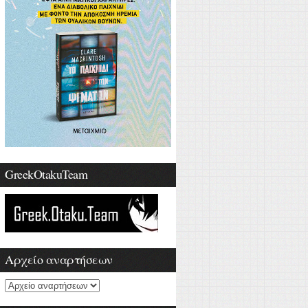
GreekOtakuTeam
Αρχείο αναρτήσεων