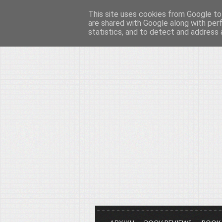
This site uses cookies from Google to 
Το μεγαλείο των Τεχ
are shared with Google along with per
statistics, and to detect and address 
Είμαστε πάντα εδώ για να μιλάμε γ