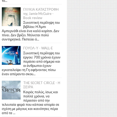
το...
ΓΛΥΚΙΑ ΚΑΤΑΣΤΡΟΦΗ
της Jamie McGuire -
Book review
Συνοπτική περίληψη του
βιβλίου: Η Άμπι
Αμπερνάθι είναι ένα καλό κορίτσι. Δεν
πίνει. Δεν βρίζει. Ντύνεται πολύ
συντηρητικά. Πιστεύει ό...
ΓΟΥΟΛ-Υ - WALL-E
Συνοπτική περίληψη του
έργου: 700 χρόνια έχουν
περάσει από σήμερα και
οι άνθρωποι έχουν
εγκαταλείψει τη Γη αφήνοντας πίσω
έναν απέραντο σκου...
THE SECRET CIRCLE - Η
ΣΕΙΡΑ
Καιρός πολύς, ίσως και
πολλά χρόνια, να
πέρασαν από την
τελευταία φορά που κάποια ιστορία σε
σχέση με μάγους και ικανότητες πέρα
από τα ...