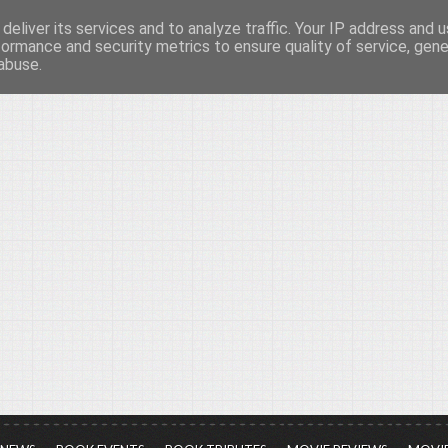
deliver its services and to analyze traffic. Your IP address and 
νών...
formance and security metrics to ensure quality of service, gen
abuse.
ια τον πολιτισμό, σε κάθε του μορφή και έκταση...