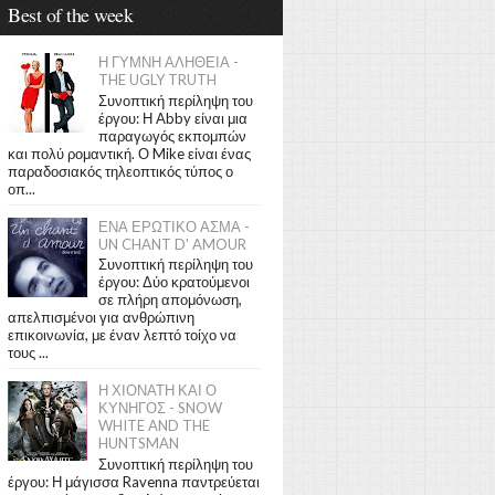
Best of the week
Η ΓΥΜΝΗ ΑΛΗΘΕΙΑ -
THE UGLY TRUTH
Συνοπτική περίληψη του
έργου: Η Abby είναι μια
παραγωγός εκπομπών
και πολύ ρομαντική. Ο Mike είναι ένας
παραδοσιακός τηλεοπτικός τύπος ο
οπ...
ΕΝΑ ΕΡΩΤΙΚΟ ΑΣΜΑ -
UN CHANT D' AMOUR
Συνοπτική περίληψη του
έργου: Δύο κρατούμενοι
σε πλήρη απομόνωση,
απελπισμένοι για ανθρώπινη
επικοινωνία, με έναν λεπτό τοίχο να
τους ...
Η ΧΙΟΝΑΤΗ ΚΑΙ Ο
ΚΥΝΗΓΟΣ - SNOW
WHITE AND THE
HUNTSMAN
Συνοπτική περίληψη του
έργου: Η μάγισσα Ravenna παντρεύεται