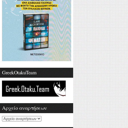
GreekOtakuTeam
Αρχείο αναρτήσεων