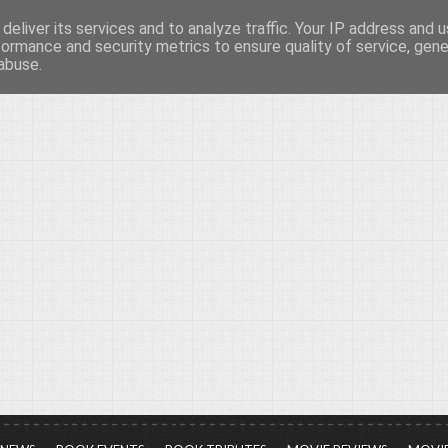
deliver its services and to analyze traffic. Your IP address and 
νών...
formance and security metrics to ensure quality of service, gen
abuse.
ια τον πολιτισμό, σε κάθε του μορφή και έκταση...