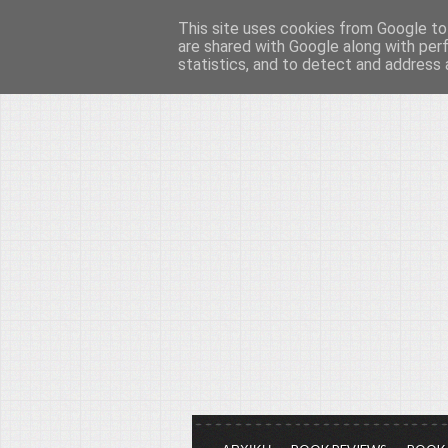
This site uses cookies from Google to 
Το μεγαλείο των Τεχ
are shared with Google along with per
statistics, and to detect and address 
Είμαστε πάντα εδώ για να μιλάμε γ