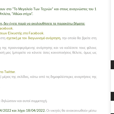
υν στο "Το Μεγαλείο Των Τεχνών" και στους αναγνώστες του 1
Μπλέτα, "Αθώοι στίχοι".
η, δεν έχετε παρά να ακολουθήσετε τα παρακάτω βήματα:
Facebook
.
όσεων Ελκυστής στο Facebook
.
 στη
σχετική με τον διαγωνισμό ανάρτηση
, την οποία θα βρείτε στη
η της προαναφερόμενης ανάρτησης και να καλέσετε τους φίλους
σή μας (μπορείτε να κάνετε όσες κοινοποιήσεις θέλετε, όμως ως
το Twitter
.
ί μέρος της σελίδας, κάτω από τις δημοφιλέστερες αναρτήσεις της
.
α δηλώσουν και αυτοί συμμετοχή.
04/2022 και λήγει 18/04/2022.
Οι νικητές θα ανακοινωθούν μέσω