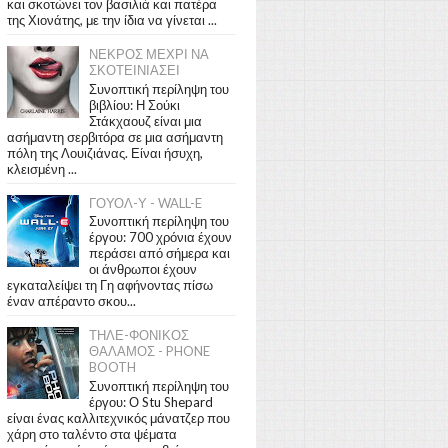
και σκοτώνει τον βασιλιά και πατέρα
της Χιονάτης, με την ίδια να γίνεται ...
ΝΕΚΡΟΣ ΜΕΧΡΙ ΝΑ
ΣΚΟΤΕΙΝΙΑΣΕΙ
Συνοπτική περίληψη του
βιβλίου: Η Σούκι
Στάκχαουζ είναι μια
ασήμαντη σερβιτόρα σε μια ασήμαντη
πόλη της Λουιζιάνας. Είναι ήσυχη,
κλεισμένη ...
ΓΟΥΟΛ-Υ - WALL-E
Συνοπτική περίληψη του
έργου: 700 χρόνια έχουν
περάσει από σήμερα και
οι άνθρωποι έχουν
εγκαταλείψει τη Γη αφήνοντας πίσω
έναν απέραντο σκου...
ΤΗΛΕ-ΦΟΝΙΚΟΣ
ΘΑΛΑΜΟΣ - PHONE
BOOTH
Συνοπτική περίληψη του
έργου: Ο Stu Shepard
είναι ένας καλλιτεχνικός μάνατζερ που
χάρη στο ταλέντο στα ψέματα