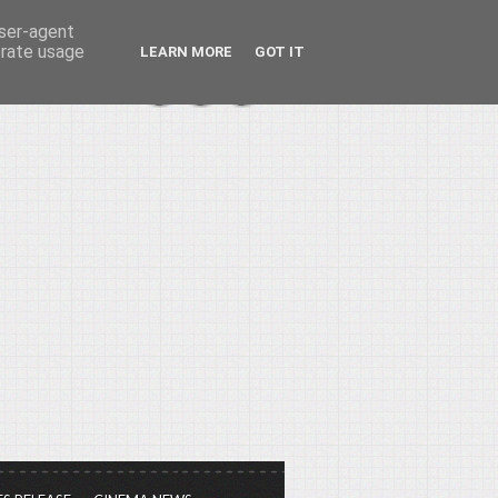
user-agent
erate usage
LEARN MORE
GOT IT