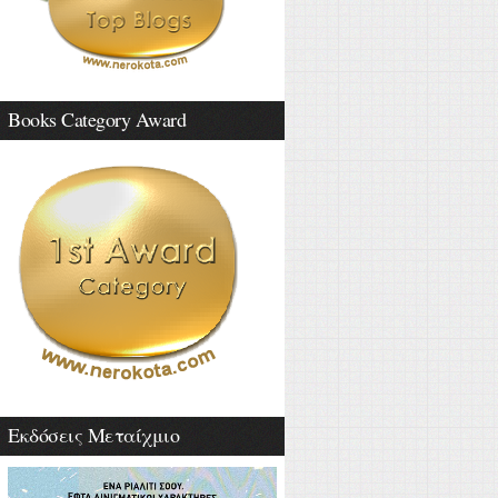
Books Category Award
Εκδόσεις Μεταίχμιο