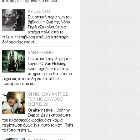
καταφέρνει όχι μόνο να επιβιώ...
ΚΡΕΣΕΝΤΟ
Συνοπτική περίληψη του
βιβλίου: Η ζωή της Νόρα
Γκρέι εξακολουθεί να
απέχει πολύ από το
τέλειο. Η επιβίωση από μια απόπειρα
δολοφονίας εναντ...
VAN HELSING
Συνοπτική περίληψη του
έργου: Ο Van Helsing,
ένας τυχοδιώκτης στην
υπηρεσία του Βατικανού
, έχει ως αποστολή να καταδιώκει
πλάσματα που κα...
ΟΙ ΠΙΟ SEXY ΑΝΤΡΕΣ
ΤΟΥ HOLLYWOOD -
ΜΕΡΟΣ 2ο
Οι alternative: - Johnny
Depp: Δεν εκπροσωπεί
του κλασσικούς ωραίους σε καμία
περίπτωση όμως έχει αυτό το κάτι. Πείτε
το τύπο, πείτε τ...