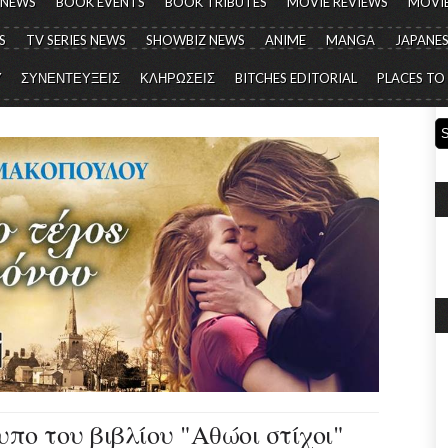
 NEWS
BOOK EVENTS
BOOK TRIBUTES
MOVIE REVIEWS
MOVIE
S
TV SERIES NEWS
SHOWBIZ NEWS
ANIME
MANGA
JAPANES
Y
ΣΥΝΕΝΤΕΥΞΕΙΣ
ΚΛΗΡΩΣΕΙΣ
BITCHES EDITORIAL
PLACES TO
υπο του βιβλίου "Αθώοι στίχοι"