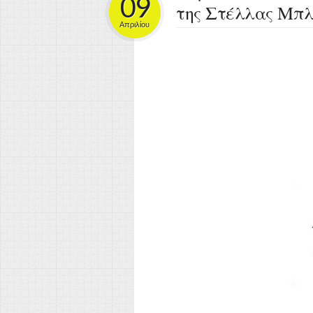
09
της Στέλλας Μπ
Απριλίου