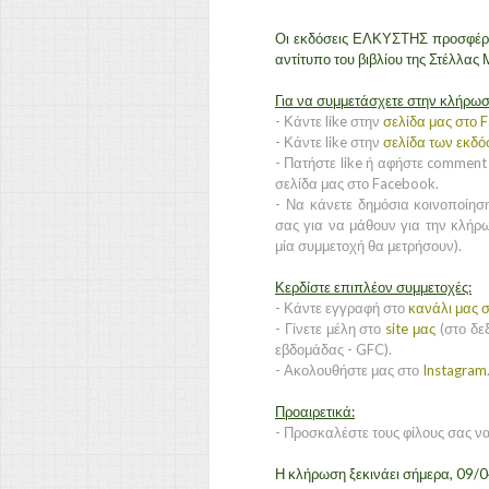
Οι εκδόσεις ΕΛΚΥΣΤΗΣ προσφέρο
αντίτυπο του βιβλίου της Στέλλας 
Για να συμμετάσχετε στην κλήρωσ
- Κάντε like στην
σελίδα μας στο 
- Κάντε like στην
σελίδα των εκδ
- Πατήστε like ή αφήστε comment
σελίδα μας στο Facebook.
- Να κάνετε δημόσια κοινοποίησ
σας για να μάθουν για την κλήρω
μία συμμετοχή θα μετρήσουν).
Κερδίστε επιπλέον συμμετοχές:
- Κάντε εγγραφή στο
κανάλι μας σ
- Γίνετε μέλη στο
site μας
(στο δεξ
εβδομάδας - GFC).
- Ακολουθήστε μας στο
Instagram
Προαιρετικά:
- Προσκαλέστε τους φίλους σας ν
Η κλήρωση ξεκινάει σήμερα, 09/