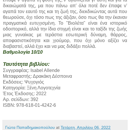
δικαιώματά της, μα που πάνω απ' όλα ποτέ δεν έπαψε ν'
αγαπά τον εαυτό της και τη ζωή της, διεκδικώντας αυτά που
θεωρούσε, όχι τόσο πως της άξιζαν, όσο πως θα την έκαναν
πραγματικά ευτυχισμένη. Το "Βιολέτα" είναι ένα ιστορικό
οδοιπορικό, αλλά την ίδια στιγμή είναι και το ταξίδι της ζωής
μιας γυναίκας με τεράστια εσωτερική δύναμη, θάρρος,
αποφασιστικότητα και χιούμορ, που όχι μόνο αξίζει να
διαβαστεί, αλλά έχει και να μας διδάξει πολλά.
Βαθμολογία 10/10
Ταυτότητα βιβλίου:
Συγγραφέας: Isabel Allende
Μεταφραστής: Δρακάκη Δέσποινα
Εκδόσεις: Ψυχογιός
Κατηγορία: Ξένη Λογοτεχνία
Έτος Έκδοσης: 2022
Αρ. σελίδων: 392
ISBN: 978-618-01-4242-6
Γιώτα Παπαδημακοπούλου
at
Τετάρτη, Απριλίου 06, 2022