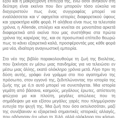
εξού και η μακρόχρονη επιτυχία της, ενώ όσοι ανήκουν στη
δεύτερη είναι εκείνοι που δεν μπορούν τόσο εύκολα να
διαχειριστούν πως ένας συγγραφέας μπορεί να
εναλλάσσεται και ν' αφηγείται ιστορίες διαφορετικού ύφους
και χαρακτήρα κάθε φορά. Η αλήθεια είναι πως τα τελευταία
χρόνια, η Allende, επιλέγει και κινείται σε μονοπάτια αρκετά
διαφορετικά από εκείνα που μας συστήθηκε στα πρώτα
χρόνια της καριέρας της, και σε προσωπικό επίπεδο θεωρώ
πως το κάνει εξαιρετικά καλά, προσφέροντάς μας κάθε φορά
μια νέα, ιδιαίτερη αναγνωστική εμπειρία.
Στο νέο της βιβλίο παρακολουθούμε τη ζωή της Βιολέτας,
που ξεκίνησε εν μέσω μιας πανδημίας για να τελειώσει εν
μέσω μιας άλλης, εκατό ολόκληρο χρόνια μετά. Λίγο πριν τη
δύση αυτής, γράφει ένα γράμμα στο πιο αγαπημένο της
πρόσωπο, στον εγγονό της, ξεδιπλώνοντας την ιστορία της
ζωής της με ό,τι αυτό μπορεί να συνεπάγεται. Μια ιστορία
γεμάτη από βάσανα, καημούς, μεγάλους έρωτες, απίστευτη
φτώχεια μα και πλούτη, μεγάλες απώλειες που τη
σημάδεψαν μα και εξίσου μεγάλες χαρές που πλημμύρισαν
ευτυχία την ψυχή της. Μια ζωή που όσο εκτυλισσόταν, μαζί
της συνέβαιναν κι εξαιρετικά σημαντικές ιστορικές αλλαγές,
που οδήγησαν όχι μόνο τη Χιλή, αλλά ολόκληρο τον κόσμο,