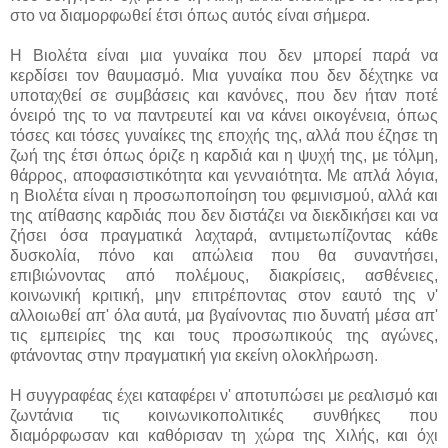
στο να διαμορφωθεί έτσι όπως αυτός είναι σήμερα.
Η Βιολέτα είναι μια γυναίκα που δεν μπορεί παρά να
κερδίσει τον θαυμασμό. Μια γυναίκα που δεν δέχτηκε να
υποταχθεί σε συμβάσεις και κανόνες, που δεν ήταν ποτέ
όνειρό της το να παντρευτεί και να κάνει οικογένεια, όπως
τόσες και τόσες γυναίκες της εποχής της, αλλά που έζησε τη
ζωή της έτσι όπως όριζε η καρδιά και η ψυχή της, με τόλμη,
θάρρος, αποφασιστικότητα και γενναιότητα. Με απλά λόγια,
η Βιολέτα είναι η προσωποποίηση του φεμινισμού, αλλά και
της ατίθασης καρδιάς που δεν διστάζει να διεκδικήσει και να
ζήσει όσα πραγματικά λαχταρά, αντιμετωπίζοντας κάθε
δυσκολία, πόνο και απώλεια που θα συναντήσει,
επιβιώνοντας από πολέμους, διακρίσεις, ασθένειες,
κοινωνική κριτική, μην επιτρέποντας στον εαυτό της ν'
αλλοιωθεί απ' όλα αυτά, μα βγαίνοντας πιο δυνατή μέσα απ'
τις εμπειρίες της και τους προσωπικούς της αγώνες,
φτάνοντας στην πραγματική για εκείνη ολοκλήρωση.
Η συγγραφέας έχει καταφέρει ν' αποτυπώσει με ρεαλισμό και
ζωντάνια τις κοινωνικοπολιτικές συνθήκες που
διαμόρφωσαν και καθόρισαν τη χώρα της Χιλής, και όχι