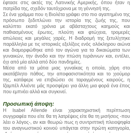
έφτασε στις ακτές της Λατινικής Αμερικής, όπου ήταν η
πατρίδα της, σχεδόν ταυτόχρονα με τη γέννησή της.
Σε ένα γράμμα που η Βιολέτα γράφει στο πιο αγαπημένο της
πρόσωπο ξεδιπλώνει την ιστορία της ζωής της, που
καλύπτει εκατό χρόνια με αβάσταχτους καημούς και
παθιασμένους έρωτες, πλούτη και φτώχεια, τρομερές
απώλειες και μεγάλες χαρές. Η διαδρομή της ξετυλίχτηκε
παράλληλα με τις ιστορικές εξελίξεις ενός ολόκληρου αιώνα
και διαμορφώθηκε από τον αγώνα για τα δικαιώματα των
γυναικών, την άνοδο και την πτώση τυράννων και, εντέλει,
όχι από μία αλλά από δύο πανδημίες.
Μέσα από τα μάτια μιας γυναίκας η οποία, χάρη στο
ακατάβλητο πάθος, την αποφασιστικότητα και το χιούμορ
της, κατάφερε να επιβιώσει σε ταραγμένους καιρούς, η
Ιζαμπέλ Αλιέντε μάς προσφέρει για άλλη μια φορά ένα έπος
που εμπνέει αλλά και συγκινεί.
Προσωπική άποψη:
Η Isabel Allende είναι χαρακτηριστική περίπτωση
συγγραφέα που είτε θα τη λατρέψεις είτε θα τη μισήσεις -που
λέει ο λόγος-, αν και θεωρώ πως η συντριπτική πλειοψηφία
του αναγνωστικού κοινού υπάγεται στην πρώτη κατηγορία,