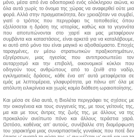
μόνο, μέσα από ένα οδοιπορικό ενός ολόκληρου αιώνα, κι
όλα αυτά χωρίς το όνομα της χώρας να αναφερθεί ούτε μια
φορά. Αλλά στην πραγματικότητα, δεν χρειαζόταν να συμβεί,
γιατί ο τρόπος που περιγράφει τις τοποθεσίες όπου
εξελίσσεται η δράση της ιστορίας, καθώς και τα γεγονότα
που αποτυπώνονται στο χαρτί και μας μεταφέρουν
συμβάντα και καταστάσεις, είναι αρκετά για να καταλάβουμε,
κι αυτό από μόνο του είναι μαγικό κι αξιοθαύμαστο. Εποχές
ταραγμένες, εν μέσω στρατιωτικών πραξικοπημάτων,
εξεγέρσεων, μιας ηγεσίας που αντιπροσωπεύει τον
αυταρχισμό και την επιβολή, οικονομικοί κύκλοι που
οδηγούν τους ανθρώπους από το ζενίθ στο ναδίρ,
εγκληματικές δράσεις, κάθε ένα απ' αυτά μεταφέρεται σε
εμάς με λεπτομέρεια, γλαφυρότητα, μα πάνω απ' όλα με
απόλυτη ειλικρίνεια και χωρίς καμία διάθεση ωραιοποίησης.
Και μέσα σε όλα αυτά, η Βιολέτα περιγράφει τις σχέσεις με
την οικογένεια και τους συγγενείς της, με τους γείτονές της,
μα και με τους άντρες της ζωής της, με άλλους να της
προκαλούν ανείπωτο πόνο και άλλους τεράστια χαρά.
Ωστόσο, καθένας απ' αυτούς, συνέβαλλε στη διαμόρφωση
του χαρακτήρα μιας συναρπαστικής γυναίκας που ποτέ δεν
έπαψε ν' αγαπά τη φύση της, ν' αγωνίζεται γι' αυτή και για τα