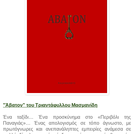
"Άβατον" του Τριαντάφυλλου Μασμανίδη
Ένα ταξίδι… Ένα προσκύνημα στο «Περιβόλι της
Παναγιάς»… Ένας απολογισμός σε τόπο άγνωστο, με
πρωτόγνωρες και ανεπανάληπτες εμπειρίες ανάμεσα σε