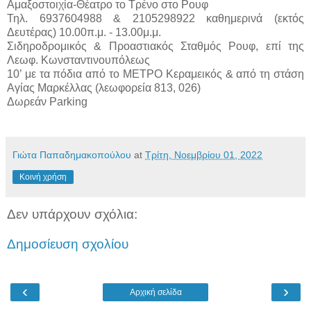
Αμαξοστοιχία-Θέατρο το Τρένο στο Ρουφ
Τηλ. 6937604988 & 2105298922 καθημερινά (εκτός
Δευτέρας) 10.00π.μ. - 13.00μ.μ.
Σιδηροδρομικός & Προαστιακός Σταθμός Ρουφ, επί της
Λεωφ. Κωνσταντινουπόλεως
10’ με τα πόδια από το ΜΕΤΡΟ Κεραμεικός & από τη στάση
Αγίας Μαρκέλλας (λεωφορεία 813, 026)
Δωρεάν Parking
Γιώτα Παπαδημακοπούλου
at
Τρίτη, Νοεμβρίου 01, 2022
Κοινή χρήση
Δεν υπάρχουν σχόλια:
Δημοσίευση σχολίου
‹
›
Αρχική σελίδα