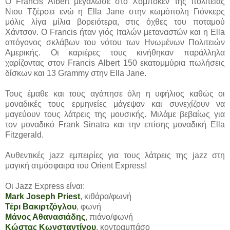
Ο Francis Albert μεγάλωσε στο Χομπόκεν της πολιτείας
Νιου Τζέρσει ενώ η Ella Jane στην κωμόπολη Γιόνκερς
μόλις λίγα μίλια βορειότερα, στις όχθες του ποταμού
Χάντσον. Ο Francis ήταν γιός Ιταλών μεταναστών και η Ella
απόγονος σκλάβων του νότου των Ηνωμένων Πολιτειών
Αμερικής. Οι καριέρες τους κινήθηκαν παράλληλα
χαρίζοντας στον Francis Albert 150 εκατομμύρια πωλήσεις
δίσκων και 13 Grammy στην Ella Jane.
Τους έμαθε και τους αγάπησε όλη η υφήλιος καθώς οι
μοναδικές τους ερμηνείες μάγεψαν και συνεχίζουν να
μαγεύουν τους λάτρεις της μουσικής. Μιλάμε βεβαίως για
τον μοναδικό Frank Sinatra και την επίσης μοναδική Ella
Fitzgerald.
Αυθεντικές jazz εμπειρίες για τους λάτρεις της jazz στη
μαγική ατμόσφαιρα του Orient Express!
Οι Jazz Express είναι:
Mark Joseph Priest
, κιθάρα/φωνή
Τέρι Βακιρτζόγλου
, φωνή
Μάνος Αθανασιάδης
, πιάνο/φωνή
Κώστας Κωνσταντίνου
, κοντραμπάσο