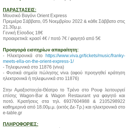
ΠΑΡΑΣΤΑΣΕΙΣ:
Μουσικό Βαγόνι Orient Express
Πρεμιέρα Σάββατο, 05 Νοεμβρίου 2022 & κάθε Σάββατο στις
21.30μ.μ.
Γενική Είσοδος 18€
προαιρετικά: κρασί 4€ / ποτό 7€ / φαγητό από 5€
Προαγορά εισιτηρίων απαραίτητη:
- Ηλεκτρονικά στο
https://www.viva.gr/tickets/music/franky-
meets-ella-on-the-orient-express-1/
- Τηλεφωνικά στο 11876 (viva)
- Φυσικά σημεία πώλησης viva (αφού προηγηθεί κράτηση
ηλεκτρονικά ή τηλεφωνικά στο 11876)
Στην Αμαξοστοιχία-Θέατρο το Τρένο στο Ρουφ λειτουργεί
επίσης Wagon-Bar & Wagon Restaurant για φαγητό και
ποτό. Κρατήσεις στα τηλ. 6937604988 & 2105298922
καθημερινά από 18.00μ.μ. (εκτός Δε-Τρ.) και ηλεκτρονικά στο
e-table.gr
ΠΛΗΡΟΦΟΡΙΕΣ: