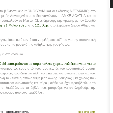
_____________________________________________________________
, το βιβλιοπωλείο MONOGRAM και οι εκδόσεις ΜΕΤΑΙΧΜΙΟ, στο
νομικής Λογοτεχνίας που διοργανώνουν η ΑΜΚΕ AGATHA και το
οσκαλούν σε Master Class δημιουργικής γραφής με τον Σουηδό
ή, 21 Μαΐου 2023
, στις
12:30μ.μ.
, στο Σεράφειο Δήμου Αθηναίων
 γνωρίσετε από κοντά και να μιλήσετε μαζί του για την αστυνομική
 σας και τα μυστικά της καθηλωτικής γραφής του.
θεί στα αγγλικά.
 Dahl μεταφράζονται σε πάρα πολλές χώρες, ενώ διακρίνεται για το
διάσημος ως ένας από τους ανανεωτές του ευρωπαϊκού νουάρ,
νατροπές που δίνει μια άλλη γοητεία στις αστυνομικές ιστορίες του.
ολή του είναι η αποκάλυψη μιας άλλης Σουηδίας, μια χώρας που
ισσότερες ευρωπαϊκές και τώρα μοιάζει να έχει προσβληθεί από
ητα. Διαβάζοντας τα βιβλία του, μπορούμε να αντιληφθούμε την
ου κόσμου που μας περιβάλλει.
ώτα Παπαδημακοπούλου
No comments