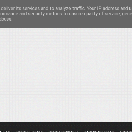
deliver its services and to analyze traffic. Your IP address and 
νών...
formance and security metrics to ensure quality of service, gen
abuse.
ια τον πολιτισμό, σε κάθε του μορφή και έκταση...