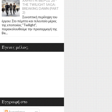
ΧΑΡΑΥΓΗ: ΜΕΡΟΣ 2ο -
THE TWILIGHT SAGA:
BREAKING DAWN (PART
2)
Συνοπτική περίληψη του
έργου: Στο πέμπτο και τελευταίο μέρος
της εποποιίας "Twilight",
παρακολουθούμε την προσαρμογή της
Be...
Έγινες μέλος;
Εγγραφή στο
Αναρτήσεις