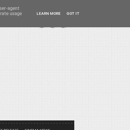
user-agent
erate usage
LEARN MORE
GOT IT