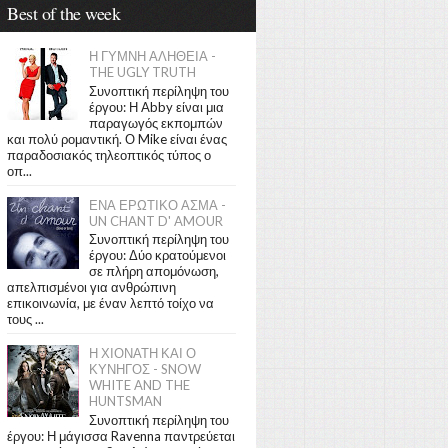
Best of the week
Η ΓΥΜΝΗ ΑΛΗΘΕΙΑ -
THE UGLY TRUTH
Συνοπτική περίληψη του
έργου: Η Abby είναι μια
παραγωγός εκπομπών
και πολύ ρομαντική. Ο Mike είναι ένας
παραδοσιακός τηλεοπτικός τύπος ο
οπ...
ΕΝΑ ΕΡΩΤΙΚΟ ΑΣΜΑ -
UN CHANT D' AMOUR
Συνοπτική περίληψη του
έργου: Δύο κρατούμενοι
σε πλήρη απομόνωση,
απελπισμένοι για ανθρώπινη
επικοινωνία, με έναν λεπτό τοίχο να
τους ...
Η ΧΙΟΝΑΤΗ ΚΑΙ Ο
ΚΥΝΗΓΟΣ - SNOW
WHITE AND THE
HUNTSMAN
Συνοπτική περίληψη του
έργου: Η μάγισσα Ravenna παντρεύεται