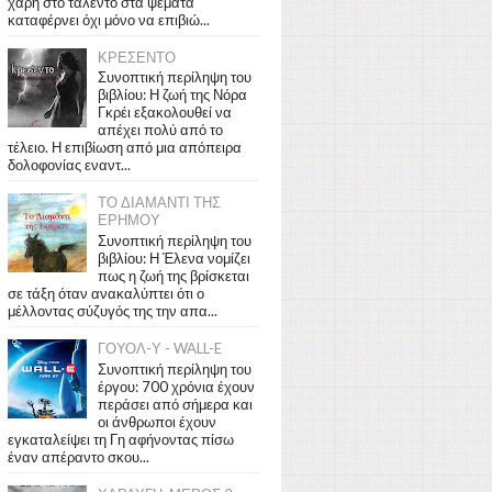
χάρη στο ταλέντο στα ψέματα
καταφέρνει όχι μόνο να επιβιώ...
ΚΡΕΣΕΝΤΟ
Συνοπτική περίληψη του
βιβλίου: Η ζωή της Νόρα
Γκρέι εξακολουθεί να
απέχει πολύ από το
τέλειο. Η επιβίωση από μια απόπειρα
δολοφονίας εναντ...
ΤΟ ΔΙΑΜΑΝΤΙ ΤΗΣ
ΕΡΗΜΟΥ
Συνοπτική περίληψη του
βιβλίου: Η Έλενα νομίζει
πως η ζωή της βρίσκεται
σε τάξη όταν ανακαλύπτει ότι ο
μέλλοντας σύζυγός της την απα...
ΓΟΥΟΛ-Υ - WALL-E
Συνοπτική περίληψη του
έργου: 700 χρόνια έχουν
περάσει από σήμερα και
οι άνθρωποι έχουν
εγκαταλείψει τη Γη αφήνοντας πίσω
έναν απέραντο σκου...