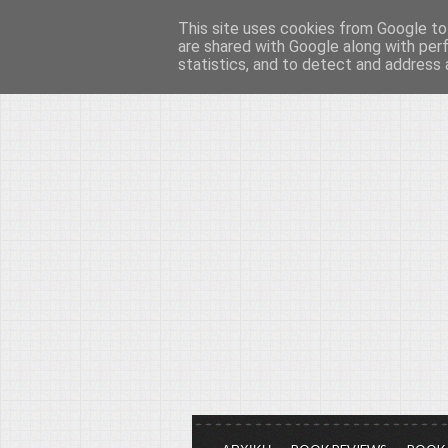
This site uses cookies from Google to 
Το μεγαλείο των Τεχ
are shared with Google along with per
statistics, and to detect and address 
Είμαστε πάντα εδώ για να μιλάμε γ