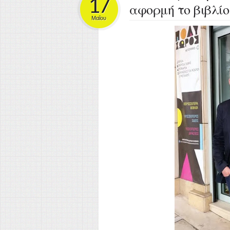
17
αφορμή το βιβλίο
Μαΐου