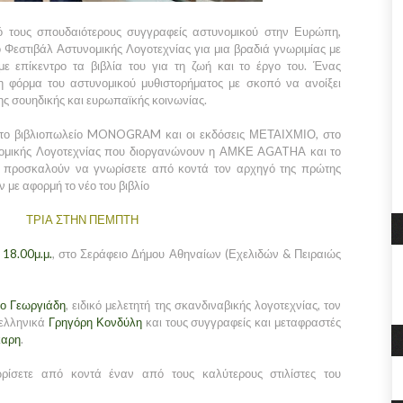
ό τους σπουδαιότερους συγγραφείς αστυνομικού στην Ευρώπη,
ο Φεστιβάλ Αστυνομικής Λογοτεχνίας για μια βραδιά γνωριμίας με
με επίκεντρο τα βιβλία του για τη ζωή και το έργο του. Ένας
η φόρμα του αστυνομικού μυθιστορήματος με σκοπό να ανοίξει
της σουηδικής και ευρωπαϊκής κοινωνίας.
, το βιβλιοπωλείο MONOGRAM και οι εκδόσεις ΜΕΤΑΙΧΜΙΟ, στο
νομικής Λογοτεχνίας που διοργανώνουν η ΑΜΚΕ AGATHA και το
προσκαλούν να γνωρίσετε από κοντά τον αρχηγό της πρώτης
με αφορμή το νέο του βιβλίο
ΤΡΙΑ ΣΤΗΝ ΠΕΜΠΤΗ
ς
18.00μ.μ.
, στο Σεράφειο Δήμου Αθηναίων (Εχελιδών & Πειραιώς
κο Γεωργιάδη
, ειδικό μελετητή της σκανδιναβικής λογοτεχνίας, τον
 ελληνικά
Γρηγόρη Κονδύλη
και τους συγγραφείς και μεταφραστές
καρη
.
ρίσετε από κοντά έναν από τους καλύτερους στιλίστες του