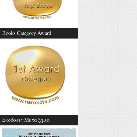
Books Category Award
Εκδόσεις Μεταίχμιο