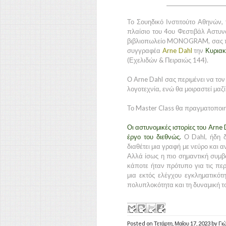
_______________________
Το Σουηδικό Ινστιτούτο Αθηνών
πλαίσιο του 4ου Φεστιβάλ Αστυ
βιβλιοπωλείο MONOGRAM, σας πρ
συγγραφέα
Arne Dahl
την
Κυριακ
(Εχελιδών & Πειραιώς 144).
Ο Arne Dahl σας περιμένει να τον
λογοτεχνία, ενώ θα μοιραστεί μαζί
Το Master Class θα πραγματοποιη
Οι αστυνομικές ιστορίες του Arne
έργο του διεθνώς.
Ο Dahl, ήδη 
διαθέτει μια γραφή με νεύρο και α
Αλλά ίσως η πιο σημαντική συμβ
κάποτε ήταν πρότυπο για τις περ
μια εκτός ελέγχου εγκληματικότ
πολυπλοκότητα και τη δυναμική τ
Posted on
Τετάρτη, Μαΐου 17, 2023
by
Γι