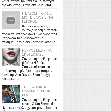
και σκοτώνει τον βασιλιά και πατέρα
της Χιονάτης, με την ίδια να γίνεται ...
Η ΕΚΔΟΣΗ ΤΟΥ 1ου
ΜΟΥ ΒΙΒΛΙΟΥ ΕΙΝΑΙ
ΓΕΓΟΝΟΣ
Κάποιοι από εσάς
γνωρίζουν ήδη αυτό που
πρόκειται να δηλώσω. Όμως τώρα που
μπορώ να το ανακοινώσω και
επίσημα... απλά δεν κρατιέμαι από χα...
ΝΕΚΡΟΣ ΜΕΧΡΙ ΝΑ
ΣΚΟΤΕΙΝΙΑΣΕΙ
Συνοπτική περίληψη του
βιβλίου: Η Σούκι
Στάκχαουζ είναι μια
ασήμαντη σερβιτόρα σε μια ασήμαντη
πόλη της Λουιζιάνας. Είναι ήσυχη,
κλεισμένη ...
ΤΗΛΕ-ΦΟΝΙΚΟΣ
ΘΑΛΑΜΟΣ - PHONE
BOOTH
Συνοπτική περίληψη του
έργου: Ο Stu Shepard
είναι ένας καλλιτεχνικός μάνατζερ που