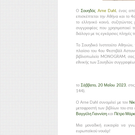
Ο
Σουηδός
Arne Dahl
, ένας απ
επισκέπτεται την Αθήνα και το 4
το ελληνικό κοινό, συζητώντας 
συγγραφέας που χρησιμοποιεί τ
διάλογο με τις εγκάρσιες πληγές 
Το Σουηδικό Ινστιτούτο Αθηνών
πλαίσιο του 4ου Φεστιβάλ Αστυ
βιβλιοπωλείο MONOGRAM, σας 
εθνικής των Σουηδών συγγραφέων 
το
Σάββατο, 20 Μαΐου 2023
, στι
144).
Ο Arne Dahl συνομιλεί με τον
Νί
μεταφραστή των βιβλίων του στα
Βαγγέλη Γιαννίση
και
Πέτρο Μάρ
Μια μοναδική ευκαιρία να γνω
ευρωπαϊκού νουάρ!