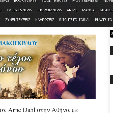
 NEWS
BOOK EVENTS
BOOK TRIBUTES
MOVIE REVIEWS
MOVIE
S
TV SERIES NEWS
SHOWBIZ NEWS
ANIME
MANGA
JAPANES
Y
ΣΥΝΕΝΤΕΥΞΕΙΣ
ΚΛΗΡΩΣΕΙΣ
BITCHES EDITORIAL
PLACES TO
ον Arne Dahl στην Αθήνα με