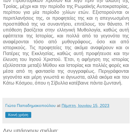
των Προϊστορικών Χρόνων και λίγο πριν την άλωση της
Τροίας, μέχρι και την περίοδο της Ρωμαϊκής Αυτοκρατορίας,
περίπου για μία περίοδο χιλίων ετών. Εξιστορούνται οι
περιπλανήσεις της, οι προφητείες της και η απεγνωσμένη
προσπάθειά της να συναντήσει, επιτέλους, τον θάνατο. Η
υπόθεση βασίζεται στην ελληνική Μυθολογία, καθώς αυτή
εφάπτεται της Ιστορίας, και πολλά από τα γεγονότα της
αναφέρονται τόσο από μυθογράφους, όσο και από
ιστορικούς. Τις προφητείες της ακόμα αναφέρουν και οι
Πατέρες της Εκκλησίας, καθώς αυτή προφήτευσε και την
έλευση του Ιησού Χριστού. Έτσι, η αφήγηση της ιστορίας
εξελίσσεται μεταξύ Μύθου και Ιστορίας και πολλές φορές και
μέσα από τη φαντασία της συγγραφέως. Περιγράφονται
γεγονότα και μέρη γνωστά κι άγνωστα, αλλά ακόμα και του
Κάτω Κόσμου, όπου η Σίβυλλα κατέβαινε πάντα ζωντανή.
Γιώτα Παπαδημακοπούλου
at
Πέμπτη, Ιουνίου 15, 2023
Κοινή χρήση
Δεν υπάρχουν σχόλια: