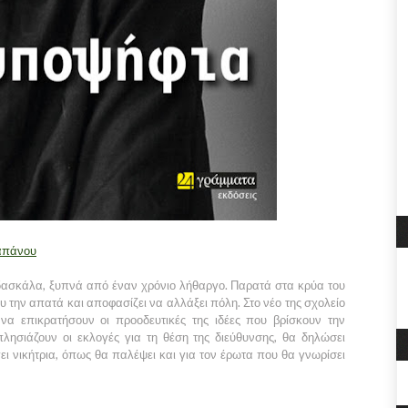
ραπάνου
 δασκάλα, ξυπνά από έναν χρόνιο λήθαργο. Παρατά στα κρύα του
 την απατά και αποφασίζει να αλλάξει πόλη. Στο νέο της σχολείο
να επικρατήσουν οι προοδευτικές της ιδέες που βρίσκουν την
πλησιάζουν οι εκλογές για τη θέση της διεύθυνσης, θα δηλώσει
ει νικήτρια, όπως θα παλέψει και για τον έρωτα που θα γνωρίσει