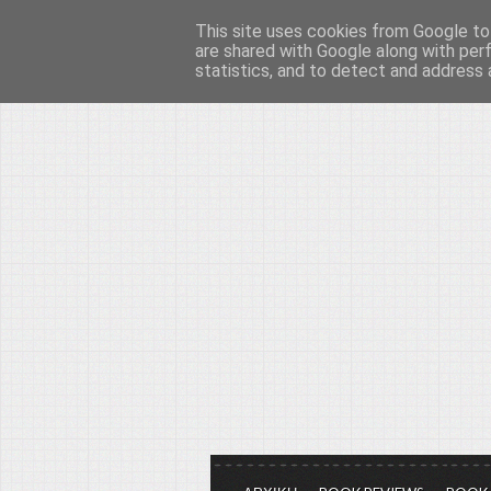
This site uses cookies from Google to 
Το μεγαλείο των Τεχ
are shared with Google along with per
statistics, and to detect and address 
Είμαστε πάντα εδώ για να μιλάμε γ