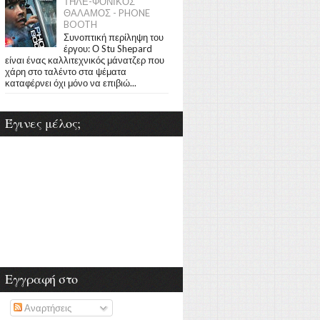
ΤΗΛΕ-ΦΟΝΙΚΟΣ
ΘΑΛΑΜΟΣ - PHONE
BOOTH
Συνοπτική περίληψη του
έργου: Ο Stu Shepard
είναι ένας καλλιτεχνικός μάνατζερ που
χάρη στο ταλέντο στα ψέματα
καταφέρνει όχι μόνο να επιβιώ...
Έγινες μέλος;
Εγγραφή στο
Αναρτήσεις