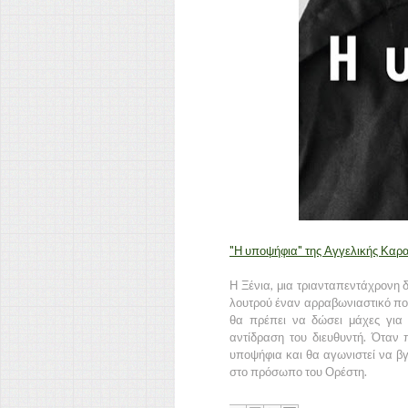
"Η υποψήφια" της Αγγελικής Κα
Η Ξένια, μια τριανταπεντάχρονη
λουτρού έναν αρραβωνιαστικό που
θα πρέπει να δώσει μάχες για 
αντίδραση του διευθυντή. Όταν 
υποψήφια και θα αγωνιστεί να βγ
στο πρόσωπο του Ορέστη.