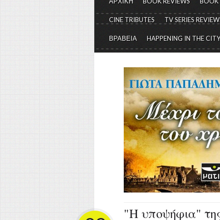
ΑΡΧΙΚΗ
BOOK REVIEWS
BOOK
CINE TRIBUTES
TV SERIES REVIEW
ΒΡΑΒΕΙΑ
HAPPENING IN THE CIT
"Η υποψήφια" τη