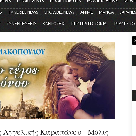
 NEWS
BOOK EVENTS
BOOK TRIBUTES
MOVIE REVIEWS
MOVIE
S
TV SERIES NEWS
SHOWBIZ NEWS
ANIME
MANGA
JAPANES
Y
ΣΥΝΕΝΤΕΥΞΕΙΣ
ΚΛΗΡΩΣΕΙΣ
BITCHES EDITORIAL
PLACES TO
ς Αγγελικής Καραπάνου - Μόλις