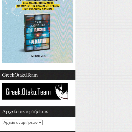
GreekOtakuTeam
Αρχείο αναρτήσεων