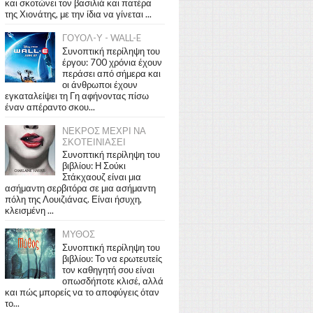
και σκοτώνει τον βασιλιά και πατέρα
της Χιονάτης, με την ίδια να γίνεται ...
ΓΟΥΟΛ-Υ - WALL-E
Συνοπτική περίληψη του
έργου: 700 χρόνια έχουν
περάσει από σήμερα και
οι άνθρωποι έχουν
εγκαταλείψει τη Γη αφήνοντας πίσω
έναν απέραντο σκου...
ΝΕΚΡΟΣ ΜΕΧΡΙ ΝΑ
ΣΚΟΤΕΙΝΙΑΣΕΙ
Συνοπτική περίληψη του
βιβλίου: Η Σούκι
Στάκχαουζ είναι μια
ασήμαντη σερβιτόρα σε μια ασήμαντη
πόλη της Λουιζιάνας. Είναι ήσυχη,
κλεισμένη ...
ΜΥΘΟΣ
Συνοπτική περίληψη του
βιβλίου: Το να ερωτευτείς
τον καθηγητή σου είναι
οπωσδήποτε κλισέ, αλλά
και πώς μπορείς να το αποφύγεις όταν
το...