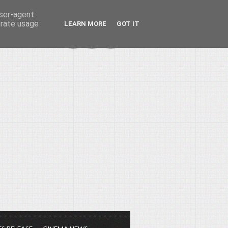
user-agent
erate usage
LEARN MORE
GOT IT