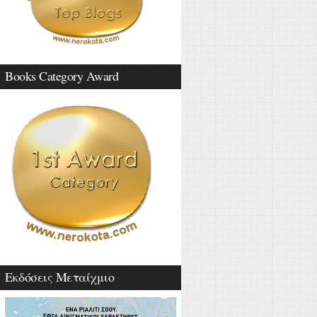
Books Category Award
Εκδόσεις Μεταίχμιο