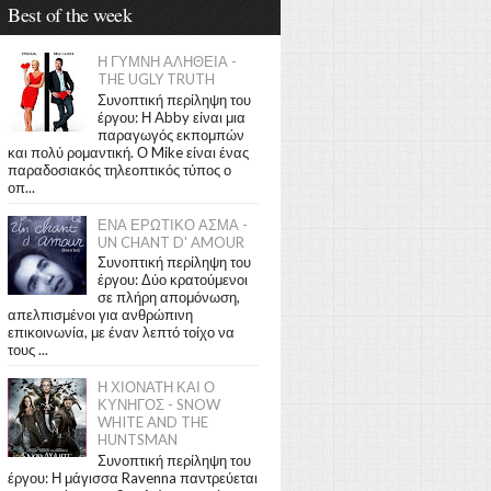
Best of the week
Η ΓΥΜΝΗ ΑΛΗΘΕΙΑ -
THE UGLY TRUTH
Συνοπτική περίληψη του
έργου: Η Abby είναι μια
παραγωγός εκπομπών
και πολύ ρομαντική. Ο Mike είναι ένας
παραδοσιακός τηλεοπτικός τύπος ο
οπ...
ΕΝΑ ΕΡΩΤΙΚΟ ΑΣΜΑ -
UN CHANT D' AMOUR
Συνοπτική περίληψη του
έργου: Δύο κρατούμενοι
σε πλήρη απομόνωση,
απελπισμένοι για ανθρώπινη
επικοινωνία, με έναν λεπτό τοίχο να
τους ...
Η ΧΙΟΝΑΤΗ ΚΑΙ Ο
ΚΥΝΗΓΟΣ - SNOW
WHITE AND THE
HUNTSMAN
Συνοπτική περίληψη του
έργου: Η μάγισσα Ravenna παντρεύεται