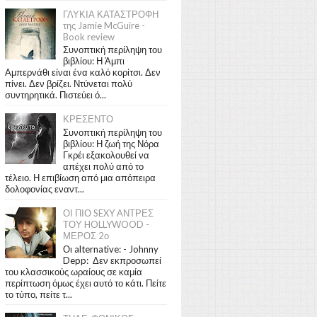
ΓΛΥΚΙΑ ΚΑΤΑΣΤΡΟΦΗ
της Jamie McGuire -
Book review
Συνοπτική περίληψη του
βιβλίου: Η Άμπι
Αμπερνάθι είναι ένα καλό κορίτσι. Δεν
πίνει. Δεν βρίζει. Ντύνεται πολύ
συντηρητικά. Πιστεύει ό...
ΚΡΕΣΕΝΤΟ
Συνοπτική περίληψη του
βιβλίου: Η ζωή της Νόρα
Γκρέι εξακολουθεί να
απέχει πολύ από το
τέλειο. Η επιβίωση από μια απόπειρα
δολοφονίας εναντ...
ΟΙ ΠΙΟ SEXY ΑΝΤΡΕΣ
ΤΟΥ HOLLYWOOD -
ΜΕΡΟΣ 2ο
Οι alternative: - Johnny
Depp: Δεν εκπροσωπεί
του κλασσικούς ωραίους σε καμία
περίπτωση όμως έχει αυτό το κάτι. Πείτε
το τύπο, πείτε τ...