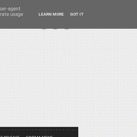
user-agent
erate usage
LEARN MORE
GOT IT