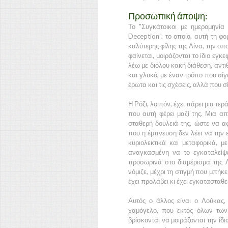
Προσωπική άποψη:
Το "Συγκάτοικοι με ημερομηνία 
Deception", το οποίο, αυτή τη φορ
καλύτερης φίλης της Λίνα, την οπ
φαίνεται, μοιράζονται το ίδιο εγκ
λέω με διόλου κακή διάθεση, αντι
και γλυκό, με έναν τρόπο που σί
έρωτα και τις σχέσεις, αλλά που σ
Η Ρόζι, λοιπόν, έχει πάρει μια τε
που αυτή φέρει μαζί της. Μια α
σταθερή δουλειά της, ώστε να 
που η έμπνευση δεν λέει να την ε
κυριολεκτικά και μεταφορικά, μ
αναγκασμένη να το εγκαταλείψε
προσωρινά στο διαμέρισμα της Λί
νόμιζε, μέχρι τη στιγμή που μπήκε
έχει προλάβει κι έχει εγκατασταθεί
Αυτός ο άλλος είναι ο Λούκας,
χαμόγελο, που εκτός όλων των 
βρίσκονται να μοιράζονται την ίδι