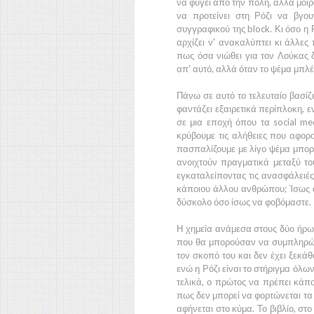
να φύγει από την πόλη, αλλά μοιρ
να προτείνει στη Ρόζι να βγο
συγγραφικού της block. Κι όσο η
αρχίζει ν' ανακαλύπτει κι άλλες 
πως όσα νιώθει για τον Λούκας δ
απ' αυτό, αλλά όταν το ψέμα μπλέκ
Πάνω σε αυτό το τελευταίο βασίζε
φαντάζει εξαιρετικά περίπλοκη, 
σε μια εποχή όπου τα social me
κρύβουμε τις αλήθειες που αφορού
πασπαλίζουμε με λίγο ψέμα μπορο
ανοιχτούν πραγματικά μεταξύ τ
εγκαταλείποντας τις ανασφάλειές 
κάποιου άλλου ανθρώπου; Ίσως όχ
δύσκολο όσο ίσως να φοβόμαστε.
Η χημεία ανάμεσα στους δύο ήρω
που θα μπορούσαν να συμπληρώνο
τον σκοπό του και δεν έχει ξεκά
ενώ η Ρόζι είναι το στήριγμα όλων
τελικά, ο πρώτος να πρέπει κάπο
πως δεν μπορεί να φορτώνεται τα 
αφήνεται στο κύμα. Το βιβλίο, στ