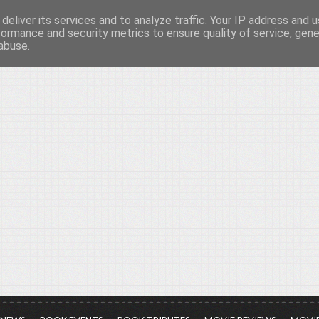
deliver its services and to analyze traffic. Your IP address and 
νών...
formance and security metrics to ensure quality of service, gen
abuse.
ια τον πολιτισμό, σε κάθε του μορφή και έκταση...