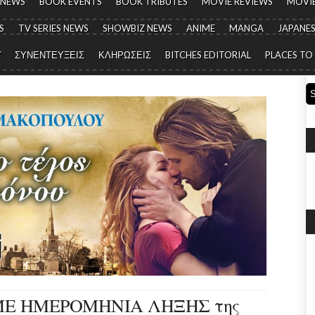
 NEWS
BOOK EVENTS
BOOK TRIBUTES
MOVIE REVIEWS
MOVIE
S
TV SERIES NEWS
SHOWBIZ NEWS
ANIME
MANGA
JAPANES
Y
ΣΥΝΕΝΤΕΥΞΕΙΣ
ΚΛΗΡΩΣΕΙΣ
BITCHES EDITORIAL
PLACES TO
ΜΕ ΗΜΕΡΟΜΗΝΙΑ ΛΗΞΗΣ της