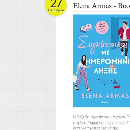
27
Elena Armas - Boo
Οκτωβρίου
Η Ρόζι δεν έχει τίποτα να χάσει. 
στη Νέα Υόρκη έχει ημερομηνία λήξ
ούτε για την προθεσμία της.