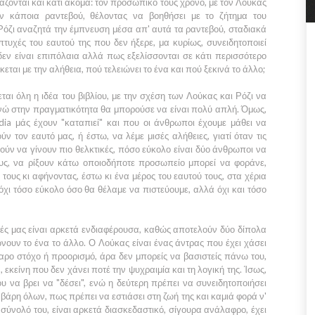
άζονται και κάτι ακόμα: τον προσωπικό τους χρόνο, με τον Λούκας
υν κάποια ραντεβού, θέλοντας να βοηθήσει με το ζήτημα του
 Ρόζι αναζητά την έμπνευση μέσα απ' αυτά τα ραντεβού, σταδιακά
πτυχές του εαυτού της που δεν ήξερε, μα κυρίως, συνειδητοποιεί
εν είναι επιπόλαια αλλά πως εξελίσσονται σε κάτι περισσότερο
εται με την αλήθεια, πού τελειώνει το ένα και πού ξεκινά το άλλο;
ται όλη η ιδέα του βιβλίου, με την σχέση των Λούκας και Ρόζι να
ενώ στην πραγματικότητα θα μπορούσε να είναι πολύ απλή. Όμως,
dia μάς έχουν "καταπιεί" και που οι άνθρωποι έχουμε μάθει να
ν τον εαυτό μας, ή έστω, να λέμε μισές αλήθειες, γιατί όταν τις
ύν να γίνουν πιο θελκτικές, πόσο εύκολο είναι δύο άνθρωποι να
ους, να ρίξουν κάτω οποιοδήποτε προσωπείο μπορεί να φοράνε,
τους κι αφήνοντας, έστω κι ένα μέρος του εαυτού τους, στα χέρια
ι τόσο εύκολο όσο θα θέλαμε να πιστεύουμε, αλλά όχι και τόσο
ές μας είναι αρκετά ενδιαφέρουσα, καθώς αποτελούν δύο δίπολα
υν το ένα το άλλο. Ο Λούκας είναι ένας άντρας που έχει χάσει
θαρο στόχο ή προορισμό, άρα δεν μπορείς να βασιστείς πάνω του,
, εκείνη που δεν χάνει ποτέ την ψυχραιμία και τη λογική της. Ίσως,
υ να βρει να "δέσει", ενώ η δεύτερη πρέπει να συνειδητοποιήσει
βάρη όλων, πως πρέπει να εστιάσει στη ζωή της και καμιά φορά ν'
ο σύνολό του, είναι αρκετά διασκεδαστικό, σίγουρα ανάλαφρο, έχει