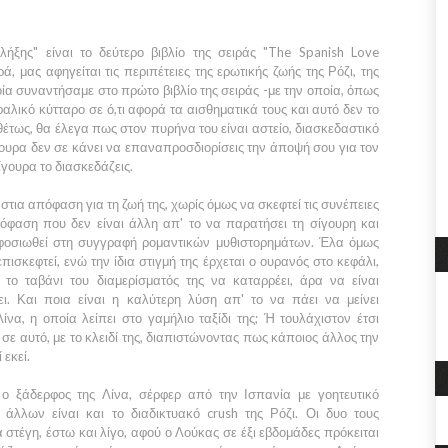
λήξης" είναι το δεύτερο βιβλίο της σειράς "The Spanish Love
ά, μας αφηγείται τις περιπέτειες της ερωτικής ζωής της Ρόζι, της
οία συναντήσαμε στο πρώτο βιβλίο της σειράς -με την οποία, όπως
εφαλικό κύτταρο σε ό,τι αφορά τα αισθηματικά τους και αυτό δεν το
θέτως, θα έλεγα πως στον πυρήνα του είναι αστείο, διασκεδαστικό
γουρα δεν σε κάνει να επαναπροσδιορίσεις την άποψή σου για τον
ίγουρα το διασκεδάζεις.
ράστια απόφαση για τη ζωή της, χωρίς όμως να σκεφτεί τις συνέπειες
πόφαση που δεν είναι άλλη απ' το να παρατήσει τη σίγουρη και
αφοσιωθεί στη συγγραφή ρομαντικών μυθιστορημάτων. Έλα όμως
πισκεφτεί, ενώ την ίδια στιγμή της έρχεται ο ουρανός στο κεφάλι,
ε το ταβάνι του διαμερίσματός της να καταρρέει, άρα να είναι
ι. Και ποια είναι η καλύτερη λύση απ' το να πάει να μείνει
να, η οποία λείπει στο γαμήλιο ταξίδι της; Ή τουλάχιστον έτσι
 σε αυτό, με το κλειδί της, διαπιστώνοντας πως κάποιος άλλος την
 εκεί.
 ο ξάδερφος της Λίνα, σέρφερ από την Ισπανία με γοητευτικό
άλλων είναι και το διαδικτυακό crush της Ρόζι. Οι δυο τους
α στέγη, έστω και λίγο, αφού ο Λούκας σε έξι εβδομάδες πρόκειται