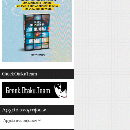
GreekOtakuTeam
Αρχείο αναρτήσεων