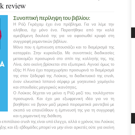
k review
Συνοπτική περίληψη του βιβλίου:
Η Ρόζι Γκράχαμ έχει ένα πρόβλημα. Για να λέμε την
αλήθεια, όχι μόνο ένα. Παραιτήθηκε από την καλά
αμειβόμενη δουλειά της για να αφοσιωθεί κρυφά στη
συγγραφή ρομαντικών βιβλίων.
Μόνο που η έμπνευση απουσιάζει και το διαμέρισμά της
καταρρέει. Στην κυριολεξία. Με συνοπτικές διαδικασίες
μετακομίζει προσωρινά στο σπίτι της κολλητής της, της
Λίνα, όσο εκείνη βρίσκεται στο εξωτερικό. Αγνοεί όμως το
εξής: Η Λίνα έχει παραχωρήσει προσωρινά το διαμέρισμά
της στον ξάδερφό της Λούκας, το διαδικτυακό της crush,
έναν ελκυστικό Ισπανό σέρφερ με γοητευτικό χαμόγελο
και σπουδαίες μαγειρικές ικανότητες.
Ο Λούκας δέχεται να μείνει η Ρόζι μαζί του, τουλάχιστον
προσωρινά. Και έχει μια εξωφρενική ιδέα για να τη
βοηθήσει: να βγουν μαζί μερικά πειραματικά ραντεβού με
σκοπό να επανέλθουν η έμπνευσή της για τη συγγραφή
και η ρομαντική της διάθεση.
Το επιπόλαιο crush της είναι υπό έλεγχο, αλλά ο χρόνος του Λούκας
ης και έξι εβδομάδες μπορεί να μην είναι αρκετές ούτε για εκείνη