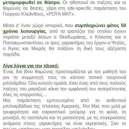
μεταμορφωθεί σε θέατρο.
Οι ηθοποιοί σε παίχτες και οι
θαμώνες σε θεατές, χάρη στη site-specific παράσταση του
Γιώργου Κλεάνθους, «ΡΟΥΑ ΜΑΤ».
Μέσα σ’ έναν χώρο ιστορικό, που
συμπληρώνει φέτος 50
χρόνια λειτουργίας
, από τα τραπέζια του οποίου έχουν
περάσει μεταξύ άλλων ο Θεοδωράκης, ο Κόκοτας και ο
Παπακωνσταντίνου, οι τρεις χαρακτήρες του έργου-ο Ψηλός,
ο Άγιος και Μικρός θα παίξουν τη δική τους αξέχαστη
παρτίδα.
Λίγα λόγια για την πλοκή:
Ένας δια βίου θαμώνας προετοιμάζεται με τον μαθητή του
για τη συμμετοχή τους σε κάποιο τοπικό τουρνουά
μπιλιάρδου. Όλα κυλούν ομαλά, όταν ένας από τους παλιούς
παίχτες του μαγαζιού κάνει την εμφάνισή του ανατρέποντας
όλες τις ισορροπίες…
Μια παράσταση εμπνευσμένη από το αυθεντικό
μπιλιαρδάδικο της πλατείας Αμερικής, Roi Mat, που μιλά με
τρυφερότητα και σαρκαστικό χιούμορ για τη φιλία, τη
μοναξιά, τη νοσταλγία και τη ματαιότητα, με τις συγκρούσεις
ανάμεσα στους χαρακτήρες να είναι εκρηκτικές. Σαν το