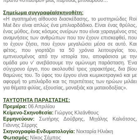
πρώτο «σπάσιμο» μιας παρτίδας μπιλιάρδου…
Σημείωμα συγγραφέα/σκηνοθέτη:
«Η αγαπημένη αίθουσα διασκέδασης, το μυστηριώδες Roi
Mat δεν είναι απλώς ένα μπιλιαρδάδικο. Είναι ένας θρύλος,
ένας μύθος, ένας κόσμος ονείρων που είναι χαραγμένος στις
αναμνήσεις των ανθρώπων που τον έχουν επισκεφθεί, που
το έχουν ζήσει, που έχουν μεγαλώσει μέσα σε αυτό. Και
φέτος, που γιορτάζει τα 50 χρόνια λειτουργίας του,
εμπνευσμένος από την ιστορία του, αποφάσισα με την
ομάδα μου ν’ ανεβάσουμε την ομώνυμη παράσταση. Ένα
σύγχρονο έργο, που ακολουθεί τρεις χαρακτήρες, δια βίου
θαμώνες του. Το ύφος του έργου είναι κωμικοτραγικό και με
αφορμή το μπιλιάρδο και τις περιπέτειες των ηρώων μιλάει
για θέματα φιλίας, εξουσίας, μοναξιάς και ματαιοδοξίας».
ΤΑΥΤΟΤΗΤΑ ΠΑΡΑΣΤΑΣΗΣ:
Πρεμιέρα:
06 Απριλίου
Κείμενο-Σκηνοθεσία:
Γιώργος Κλεάνθους
Ερμηνεύουν:
Σωτήρης Δούβρης, Μιχάλης Καλιότσος,
Γιάννης Σέρρης
Σκηνογραφία-Ενδυματολογία:
Νεκταρία Ηλιάκη
Φωτισμός:
Νίκος Σέμπος