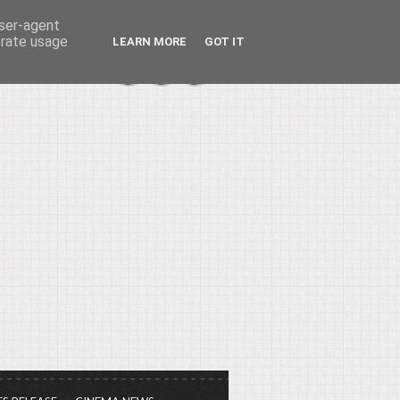
user-agent
erate usage
LEARN MORE
GOT IT