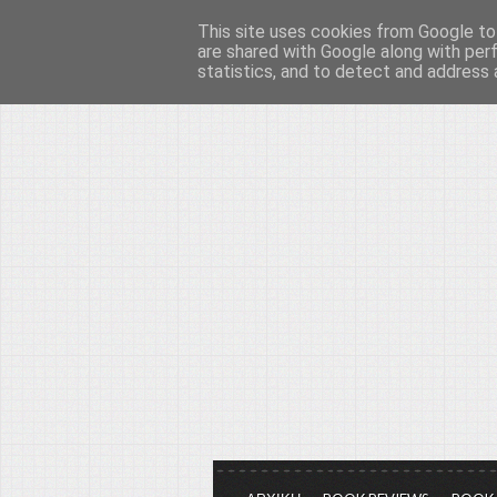
This site uses cookies from Google to 
Το μεγαλείο των Τεχ
are shared with Google along with per
statistics, and to detect and address 
Είμαστε πάντα εδώ για να μιλάμε γ