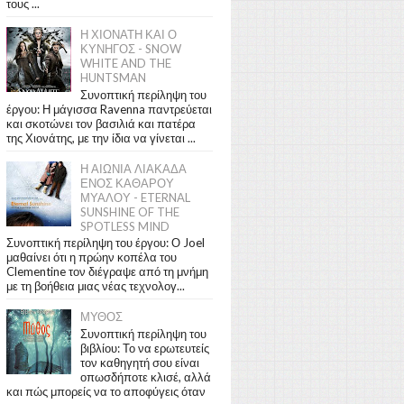
τους ...
Η ΧΙΟΝΑΤΗ ΚΑΙ Ο
ΚΥΝΗΓΟΣ - SNOW
WHITE AND THE
HUNTSMAN
Συνοπτική περίληψη του
έργου: Η μάγισσα Ravenna παντρεύεται
και σκοτώνει τον βασιλιά και πατέρα
της Χιονάτης, με την ίδια να γίνεται ...
Η ΑΙΩΝΙΑ ΛΙΑΚΑΔΑ
ΕΝΟΣ ΚΑΘΑΡΟΥ
ΜΥΑΛΟΥ - ETERNAL
SUNSHINE OF THE
SPOTLESS MIND
Συνοπτική περίληψη του έργου: Ο Joel
μαθαίνει ότι η πρώην κοπέλα του
Clementine τον διέγραψε από τη μνήμη
με τη βοήθεια μιας νέας τεχνολογ...
ΜΥΘΟΣ
Συνοπτική περίληψη του
βιβλίου: Το να ερωτευτείς
τον καθηγητή σου είναι
οπωσδήποτε κλισέ, αλλά
και πώς μπορείς να το αποφύγεις όταν