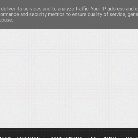
deliver its services and to analyze traffic. Your IP address and 
νών...
formance and security metrics to ensure quality of service, gen
abuse.
ια τον πολιτισμό, σε κάθε του μορφή και έκταση...