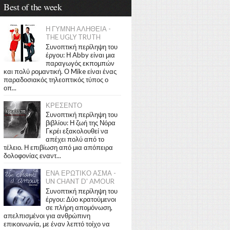
Best of the week
Η ΓΥΜΝΗ ΑΛΗΘΕΙΑ -
THE UGLY TRUTH
Συνοπτική περίληψη του
έργου: Η Abby είναι μια
παραγωγός εκπομπών
και πολύ ρομαντική. Ο Mike είναι ένας
παραδοσιακός τηλεοπτικός τύπος ο
οπ...
ΚΡΕΣΕΝΤΟ
Συνοπτική περίληψη του
βιβλίου: Η ζωή της Νόρα
Γκρέι εξακολουθεί να
απέχει πολύ από το
τέλειο. Η επιβίωση από μια απόπειρα
δολοφονίας εναντ...
ΕΝΑ ΕΡΩΤΙΚΟ ΑΣΜΑ -
UN CHANT D' AMOUR
Συνοπτική περίληψη του
έργου: Δύο κρατούμενοι
σε πλήρη απομόνωση,
απελπισμένοι για ανθρώπινη
επικοινωνία, με έναν λεπτό τοίχο να