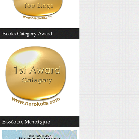
Books Category Award
Εκδόσεις Μεταίχμιο