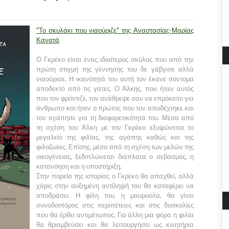
"Το σκυλάκι που νιαούριζε" της Αναστασίας-Μαρίας
Κανατά
Ο Γκρέκο είναι ένας ιδιαίτερος σκύλος που από την
πρώτη στιγμή της γέννησής του δε γάβγισε αλλά
νιαούρισε. Η ικανότητά του αυτή τον έκανε σύντομα
αποδεκτό από τις γάτες. Ο Άλκης, που ήταν αυτός
που τον φρόντιζε, τον ανάθρεψε σαν να επρόκειτο για
άνθρωπο και ήταν ο πρώτος που τον αποδέχτηκε και
τον αγάπησε για τη διαφορετικότητά του. Μέσα από
τη σχέση του Άλκη με τον Γκρέκο εξυψώνεται το
μεγαλείο της φιλίας, της αγάπης καθώς και της
φιλοζωίας. Επίσης, μέσα από τη σχέση των μελών της
οικογένειας, ξεδιπλώνεται διάπλατα ο σεβασμός, η
κατανόηση και η υποστήριξη.
Στην πορεία της ιστορίας ο Γκρέκο θα απαχθεί, αλλά
χάρις στην αυξημένη αντίληψή του θα καταφέρει να
αποδράσει. Η φίλη του, η μαυρούλα, θα γίνει
συνοδοιπόρος στις περιπέτειες και στις δυσκολίες
που θα έρθει αντιμέτωπος. Για άλλη μια φόρα η φιλία
θα θριαμβεύσει και θα λειτουργήσει ως κινητήρια