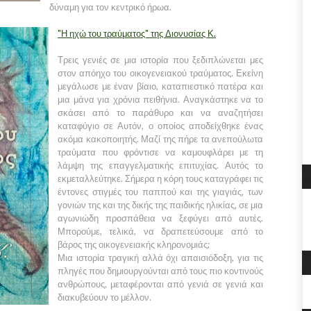
δύναμη για τον κεντρικό ήρωα.
"Η ηχώ του τραύματος" της Διονυσίας Κ.
Τρεις γενιές σε μια ιστορία που ξεδιπλώνεται μες
στον απόηχο του οικογενειακού τραύματος. Εκείνη
μεγάλωσε με έναν βίαιο, καταπιεστικό πατέρα και
μια μάνα για χρόνια πειθήνια. Αναγκάστηκε να το
σκάσει από το παράθυρο και να αναζητήσει
καταφύγιο σε Αυτόν, ο οποίος αποδείχθηκε ένας
ακόμα κακοποιητής. Μαζί της πήρε τα ανεπούλωτα
τραύματα που φρόντισε να καμουφλάρει με τη
λάμψη της επαγγελματικής επιτυχίας. Αυτός το
εκμεταλλεύτηκε. Σήμερα η κόρη τους καταγράφει τις
έντονες στιγμές του παππού και της γιαγιάς, των
γονιών της και της δικής της παιδικής ηλικίας, σε μια
αγωνιώδη προσπάθεια να ξεφύγει από αυτές.
Μπορούμε, τελικά, να δραπετεύσουμε από το
βάρος της οικογενειακής κληρονομιάς;
Μια ιστορία τραγική αλλά όχι απαισιόδοξη, για τις
πληγές που δημιουργούνται από τους πιο κοντινούς
ανθρώπους, μεταφέρονται από γενιά σε γενιά και
διακυβεύουν το μέλλον.