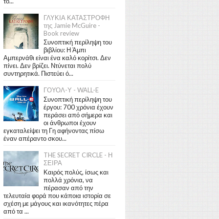
το...
ΓΛΥΚΙΑ ΚΑΤΑΣΤΡΟΦΗ
της Jamie McGuire -
Book review
Συνοπτική περίληψη του
βιβλίου: Η Άμπι
Αμπερνάθι είναι ένα καλό κορίτσι. Δεν
πίνει. Δεν βρίζει. Ντύνεται πολύ
συντηρητικά. Πιστεύει ό...
ΓΟΥΟΛ-Υ - WALL-E
Συνοπτική περίληψη του
έργου: 700 χρόνια έχουν
περάσει από σήμερα και
οι άνθρωποι έχουν
εγκαταλείψει τη Γη αφήνοντας πίσω
έναν απέραντο σκου...
THE SECRET CIRCLE - Η
ΣΕΙΡΑ
Καιρός πολύς, ίσως και
πολλά χρόνια, να
πέρασαν από την
τελευταία φορά που κάποια ιστορία σε
σχέση με μάγους και ικανότητες πέρα
από τα ...