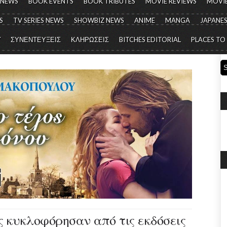
 NEWS
BOOK EVENTS
BOOK TRIBUTES
MOVIE REVIEWS
MOVIE
S
TV SERIES NEWS
SHOWBIZ NEWS
ANIME
MANGA
JAPANES
Y
ΣΥΝΕΝΤΕΥΞΕΙΣ
ΚΛΗΡΩΣΕΙΣ
BITCHES EDITORIAL
PLACES TO
ις κυκλοφόρησαν από τις εκδόσεις