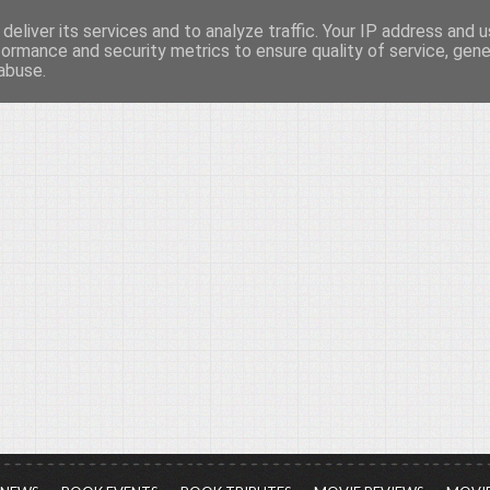
deliver its services and to analyze traffic. Your IP address and 
νών...
formance and security metrics to ensure quality of service, gen
abuse.
ια τον πολιτισμό, σε κάθε του μορφή και έκταση...