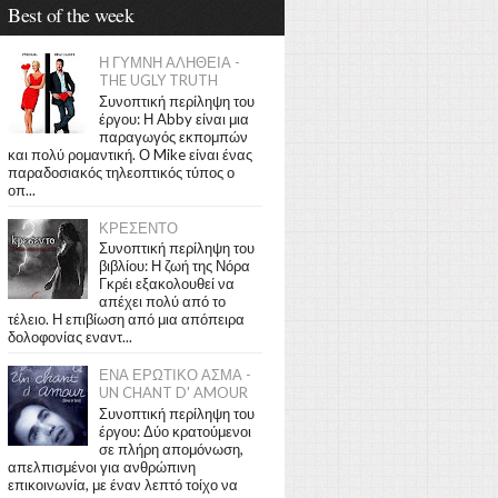
Best of the week
Η ΓΥΜΝΗ ΑΛΗΘΕΙΑ -
THE UGLY TRUTH
Συνοπτική περίληψη του
έργου: Η Abby είναι μια
παραγωγός εκπομπών
και πολύ ρομαντική. Ο Mike είναι ένας
παραδοσιακός τηλεοπτικός τύπος ο
οπ...
ΚΡΕΣΕΝΤΟ
Συνοπτική περίληψη του
βιβλίου: Η ζωή της Νόρα
Γκρέι εξακολουθεί να
απέχει πολύ από το
τέλειο. Η επιβίωση από μια απόπειρα
δολοφονίας εναντ...
ΕΝΑ ΕΡΩΤΙΚΟ ΑΣΜΑ -
UN CHANT D' AMOUR
Συνοπτική περίληψη του
έργου: Δύο κρατούμενοι
σε πλήρη απομόνωση,
απελπισμένοι για ανθρώπινη
επικοινωνία, με έναν λεπτό τοίχο να