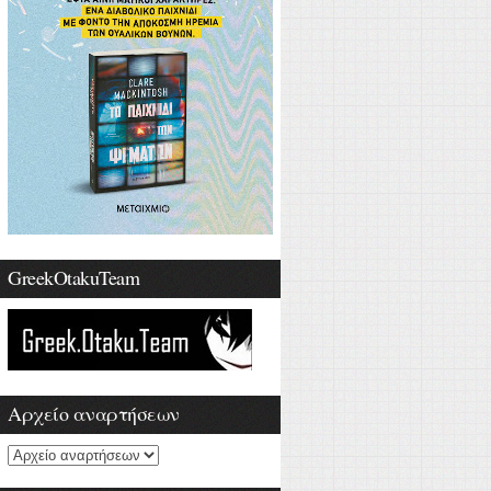
GreekOtakuTeam
Αρχείο αναρτήσεων