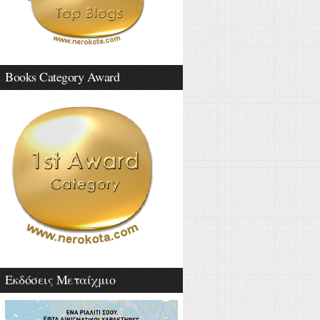
Books Category Award
Εκδόσεις Μεταίχμιο