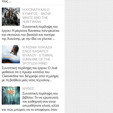
τους ...
Η ΧΙΟΝΑΤΗ ΚΑΙ Ο
ΚΥΝΗΓΟΣ - SNOW
WHITE AND THE
HUNTSMAN
Συνοπτική περίληψη του
έργου: Η μάγισσα Ravenna παντρεύεται
και σκοτώνει τον βασιλιά και πατέρα
της Χιονάτης, με την ίδια να γίνεται ...
Η ΑΙΩΝΙΑ ΛΙΑΚΑΔΑ
ΕΝΟΣ ΚΑΘΑΡΟΥ
ΜΥΑΛΟΥ - ETERNAL
SUNSHINE OF THE
SPOTLESS MIND
Συνοπτική περίληψη του έργου: Ο Joel
μαθαίνει ότι η πρώην κοπέλα του
Clementine τον διέγραψε από τη μνήμη
με τη βοήθεια μιας νέας τεχνολογ...
ΜΥΘΟΣ
Συνοπτική περίληψη του
βιβλίου: Το να ερωτευτείς
τον καθηγητή σου είναι
οπωσδήποτε κλισέ, αλλά
και πώς μπορείς να το αποφύγεις όταν