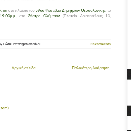
ckner
στο πλαίσιο του
59ου Φεστιβάλ Δημητρίων Θεσσαλονίκης
, το
19:00μ.μ.
, στο
Θέατρο Ολύμπιον
(Πλατεία Αριστοτέλους 10,
by
Γιώτα Παπαδημακοπούλου
No comments
Αρχική σελίδα
Παλαιότερη Ανάρτηση
Atom)