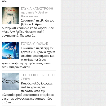
το...
ΓΛΥΚΙΑ ΚΑΤΑΣΤΡΟΦΗ
της Jamie McGuire -
Book review
Συνοπτική περίληψη του
βιβλίου: Η Άμπι
Αμπερνάθι είναι ένα καλό κορίτσι. Δεν
πίνει. Δεν βρίζει. Ντύνεται πολύ
συντηρητικά. Πιστεύει ό...
ΓΟΥΟΛ-Υ - WALL-E
Συνοπτική περίληψη του
έργου: 700 χρόνια έχουν
περάσει από σήμερα και
οι άνθρωποι έχουν
εγκαταλείψει τη Γη αφήνοντας πίσω
έναν απέραντο σκου...
THE SECRET CIRCLE - Η
ΣΕΙΡΑ
Καιρός πολύς, ίσως και
πολλά χρόνια, να
πέρασαν από την
τελευταία φορά που κάποια ιστορία σε
σχέση με μάγους και ικανότητες πέρα
από τα ...