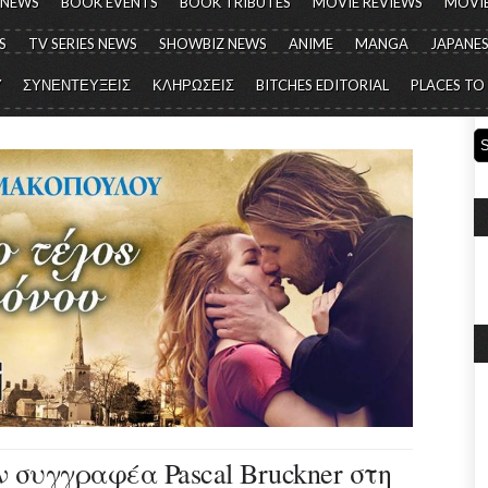
 NEWS
BOOK EVENTS
BOOK TRIBUTES
MOVIE REVIEWS
MOVIE
S
TV SERIES NEWS
SHOWBIZ NEWS
ANIME
MANGA
JAPANES
Y
ΣΥΝΕΝΤΕΥΞΕΙΣ
ΚΛΗΡΩΣΕΙΣ
BITCHES EDITORIAL
PLACES TO
 συγγραφέα Pascal Bruckner στη