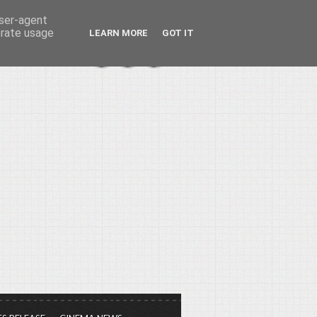
user-agent
erate usage
LEARN MORE
GOT IT