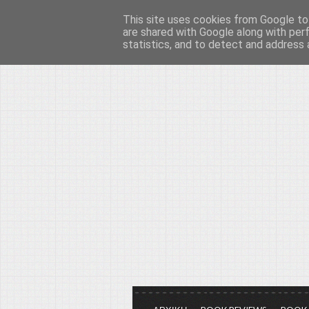
This site uses cookies from Google to 
Το μεγαλείο των Τεχ
are shared with Google along with per
statistics, and to detect and address 
Είμαστε πάντα εδώ για να μιλάμε γ