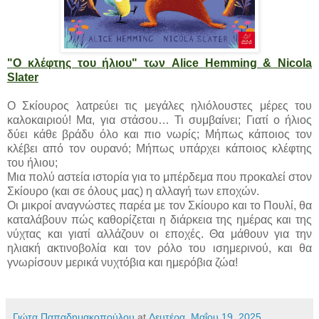
"Ο κλέφτης του ήλιου" των Alice Hemming & Nicola
Slater
Ο Σκίουρος λατρεύει τις μεγάλες ηλιόλουστες μέρες του
καλοκαιριού! Μα, για στάσου… Τι συμβαίνει; Γιατί ο ήλιος
δύει κάθε βράδυ όλο και πιο νωρίς; Μήπως κάποιος τον
κλέβει από τον ουρανό; Μήπως υπάρχει κάποιος κλέφτης
του ήλιου;
Μια πολύ αστεία ιστορία για το μπέρδεμα που προκαλεί στον
Σκίουρο (και σε όλους μας) η αλλαγή των εποχών.
Οι μικροί αναγνώστες παρέα με τον Σκίουρο και το Πουλί, θα
καταλάβουν πώς καθορίζεται η διάρκεια της ημέρας και της
νύχτας και γιατί αλλάζουν οι εποχές. Θα μάθουν για την
ηλιακή ακτινοβολία και τον ρόλο του ισημερινού, και θα
γνωρίσουν μερικά νυχτόβια και ημερόβια ζώα!
Γιώτα Παπαδημακοπούλου
at
Δευτέρα, Μαΐου 19, 2025