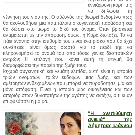
εννιάχρονη κόρη της
να δηλώσει τη
γέννηση του γιου της. Ο σύζυγός της θεωρεί δεδομένο πως
θα ακολουθήσει μια παμπάλαια οικογενειακή παράδοση και
θα δώσει στο μωρό το δικό του όνομα. Όταν βρίσκεται
αντιμέτωπη με την απόφαση, όμως, η Κόρα διστάζει. Το να
πάει ενάντια στην επιθυμία του είναι ένα ρίσκο που θα έχει
συνέπειες, είναι όμως σωστό για το παιδί της να
κληρονομήσει το όνομά του από τόσες γενιές δεσποτικών
αντρών; Η επιλογή που κάνει αυτή τη στιγμή θα
διαμορφώσει την πορεία της ζωής τους.
Ισχυρά συγκινητική και γεμάτη ελπίδα, αυτή είναι η ιστορία
τριών ονομάτων, τριών εκδοχών μιας ζωής, και των
αμέτρητων ενδεχομένων που μπορεί να πυροδοτήσει μία και
μόνο απόφαση. Είναι η ιστορία μιας οικογένειας και των
απεριόριστων δυνατοτήτων της αγάπης να αντέχει, ό,τι κι αν
επιφυλάσσει η μοίρα.
"Η ανεπιθύμητη
ανιψιά" της
Δήμητρας Ιωάννου