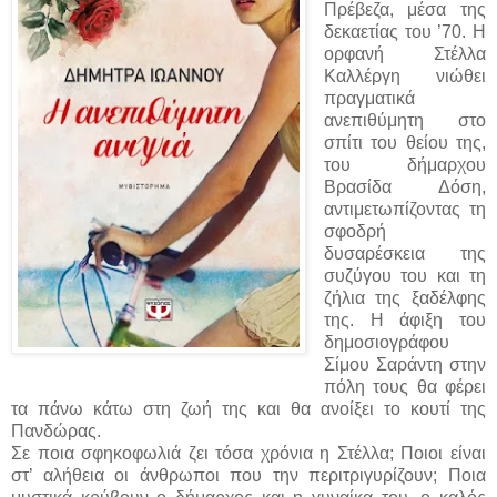
Πρέβεζα, μέσα της
δεκαετίας του ’70. Η
ορφανή Στέλλα
Καλλέργη νιώθει
πραγματικά
ανεπιθύμητη στο
σπίτι του θείου της,
του δήμαρχου
Βρασίδα Δόση,
αντιμετωπίζοντας τη
σφοδρή
δυσαρέσκεια της
συζύγου του και τη
ζήλια της ξαδέλφης
της. Η άφιξη του
δημοσιογράφου
Σίμου Σαράντη στην
πόλη τους θα φέρει
τα πάνω κάτω στη ζωή της και θα ανοίξει το κουτί της
Πανδώρας.
Σε ποια σφηκοφωλιά ζει τόσα χρόνια η Στέλλα; Ποιοι είναι
στ’ αλήθεια οι άνθρωποι που την περιτριγυρίζουν; Ποια