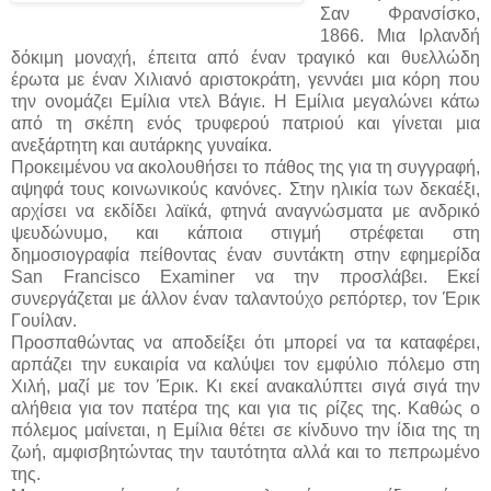
Σαν Φρανσίσκο,
1866. Μια Ιρλανδή
δόκιμη μοναχή, έπειτα από έναν τραγικό και θυελλώδη
έρωτα με έναν Χιλιανό αριστοκράτη, γεννάει μια κόρη που
την ονομάζει Εμίλια ντελ Βάγιε. Η Εμίλια μεγαλώνει κάτω
από τη σκέπη ενός τρυφερού πατριού και γίνεται μια
ανεξάρτητη και αυτάρκης γυναίκα.
Προκειμένου να ακολουθήσει το πάθος της για τη συγγραφή,
αψηφά τους κοινωνικούς κανόνες. Στην ηλικία των δεκαέξι,
αρχίσει να εκδίδει λαϊκά, φτηνά αναγνώσματα με ανδρικό
ψευδώνυμο, και κάποια στιγμή στρέφεται στη
δημοσιογραφία πείθοντας έναν συντάκτη στην εφημερίδα
San Francisco Examiner να την προσλάβει. Εκεί
συνεργάζεται με άλλον έναν ταλαντούχο ρεπόρτερ, τον Έρικ
Γουίλαν.
Προσπαθώντας να αποδείξει ότι μπορεί να τα καταφέρει,
αρπάζει την ευκαιρία να καλύψει τον εμφύλιο πόλεμο στη
Χιλή, μαζί με τον Έρικ. Κι εκεί ανακαλύπτει σιγά σιγά την
αλήθεια για τον πατέρα της και για τις ρίζες της. Καθώς ο
πόλεμος μαίνεται, η Εμίλια θέτει σε κίνδυνο την ίδια της τη
ζωή, αμφισβητώντας την ταυτότητα αλλά και το πεπρωμένο
της.