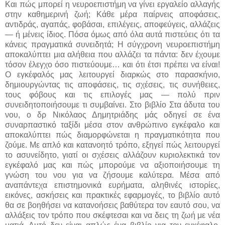
Και πώς μπορεί η νευροεπιστήμη να γίνει εργαλείο αλλαγής
στην καθημερινή ζωή; Κάθε μέρα παίρνεις αποφάσεις,
αντιδράς, αγαπάς, φοβάσαι, επιλέγεις, αποφεύγεις, αλλάζεις
— ή μένεις ίδιος. Πόσα όμως από όλα αυτά πιστεύεις ότι τα
κάνεις πραγματικά συνειδητά; Η σύγχρονη νευροεπιστήμη
αποκαλύπτει μια αλήθεια που αλλάζει τα πάντα: δεν έχουμε
τόσον έλεγχο όσο πιστεύουμε… και ότι έτσι πρέπει να είναι!
Ο εγκέφαλός μας λειτουργεί διαρκώς στο παρασκήνιο,
δημιουργώντας τις αποφάσεις, τις σχέσεις, τις συνήθειες,
τους φόβους και τις επιλογές μας — πολύ πριν
συνειδητοποιήσουμε τι συμβαίνει. Στο βιβλίο Στα άδυτα του
νου, ο δρ Νικόλαος Δημητριάδης μάς οδηγεί σε ένα
συναρπαστικό ταξίδι μέσα στον ανθρώπινο εγκέφαλο και
αποκαλύπτει πώς διαμορφώνεται η πραγματικότητα που
ζούμε. Με απλό και κατανοητό τρόπο, εξηγεί πώς λειτουργεί
το ασυνείδητο, γιατί οι σχέσεις αλλάζουν κυριολεκτικά τον
εγκέφαλό μας και πώς μπορούμε να αξιοποιήσουμε τη
γνώση του νου για να ζήσουμε καλύτερα. Μέσα από
αναπάντεχα επιστημονικά ευρήματα, αληθινές ιστορίες,
εικόνες, ασκήσεις και πρακτικές εφαρμογές, το βιβλίο αυτό
θα σε βοηθήσει να κατανοήσεις βαθύτερα τον εαυτό σου, να
αλλάξεις τον τρόπο που σκέφτεσαι και να δεις τη ζωή με νέα