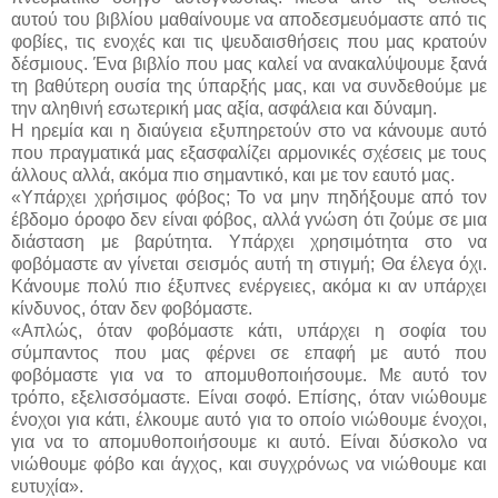
αυτού του βιβλίου μαθαίνουμε να αποδεσμευόμαστε από τις
φοβίες, τις ενοχές και τις ψευδαισθήσεις που μας κρατούν
δέσμιους. Ένα βιβλίο που μας καλεί να ανακαλύψουμε ξανά
τη βαθύτερη ουσία της ύπαρξής μας, και να συνδεθούμε με
την αληθινή εσωτερική μας αξία, ασφάλεια και δύναμη.
Η ηρεμία και η διαύγεια εξυπηρετούν στο να κάνουμε αυτό
που πραγματικά μας εξασφαλίζει αρμονικές σχέσεις με τους
άλλους αλλά, ακόμα πιο σημαντικό, και με τον εαυτό μας.
«Υπάρχει χρήσιμος φόβος; Το να μην πηδήξουμε από τον
έβδομο όροφο δεν είναι φόβος, αλλά γνώση ότι ζούμε σε μια
διάσταση με βαρύτητα. Υπάρχει χρησιμότητα στο να
φοβόμαστε αν γίνεται σεισμός αυτή τη στιγμή; Θα έλεγα όχι.
Κάνουμε πολύ πιο έξυπνες ενέργειες, ακόμα κι αν υπάρχει
κίνδυνος, όταν δεν φοβόμαστε.
«Απλώς, όταν φοβόμαστε κάτι, υπάρχει η σοφία του
σύμπαντος που μας φέρνει σε επαφή με αυτό που
φοβόμαστε για να το απομυθοποιήσουμε. Με αυτό τον
τρόπο, εξελισσόμαστε. Είναι σοφό. Επίσης, όταν νιώθουμε
ένοχοι για κάτι, έλκουμε αυτό για το οποίο νιώθουμε ένοχοι,
για να το απομυθοποιήσουμε κι αυτό. Είναι δύσκολο να
νιώθουμε φόβο και άγχος, και συγχρόνως να νιώθουμε και
ευτυχία».