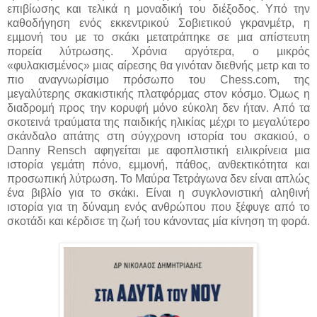
επιβίωσης και τελικά η µοναδική του διέξοδος. Υπό την
καθοδήγηση ενός εκκεντρικού Σοβιετικού γκρανµέτρ, η
εµµονή του µε το σκάκι µετατράπηκε σε µια απίστευτη
πορεία λύτρωσης. Χρόνια αργότερα, ο µικρός
«φυλακισµένος» µιας αίρεσης θα γινόταν διεθνής µετρ και το
πιο αναγνωρίσιµο πρόσωπο του Chess.com, της
µεγαλύτερης σκακιστικής πλατφόρµας στον κόσµο. Όµως η
διαδροµή προς την κορυφή µόνο εύκολη δεν ήταν. Από τα
σκοτεινά τραύµατα της παιδικής ηλικίας µέχρι το µεγαλύτερο
σκάνδαλο απάτης στη σύγχρονη ιστορία του σκακιού, ο
Danny Rensch αφηγείται µε αφοπλιστική ειλικρίνεια µια
ιστορία γεµάτη πόνο, εµµονή, πάθος, ανθεκτικότητα και
προσωπική λύτρωση. Το Μαύρα Τετράγωνα δεν είναι απλώς
ένα βιβλίο για το σκάκι. Είναι η συγκλονιστική αληθινή
ιστορία για τη δύναµη ενός ανθρώπου που ξέφυγε από το
σκοτάδι και κέρδισε τη ζωή του κάνοντας µία κίνηση τη φορά.