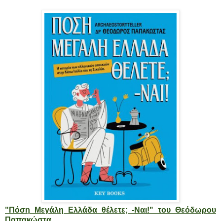
"Πόση Μεγάλη Ελλάδα θέλετε; -Ναι!" του Θεόδωρου
Παπακώστα