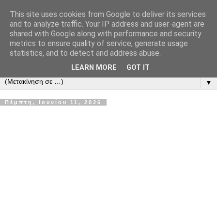
This site uses cookies from Google to deliver its services
Το μεγαλείο των Τεχνών...
and to analyze traffic. Your IP address and user-agent are
shared with Google along with performance and security
metrics to ensure quality of service, generate usage
Είμαστε πάντα εδώ για να μιλάμε για τον πολιτισμό, σε κάθε
statistics, and to detect and address abuse.
του μορφή και έκταση...
LEARN MORE
GOT IT
▼
Πέμπτη, Ιουνίου 11, 2026