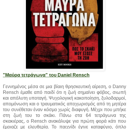
"Μαύρα τετράγωνα" του Daniel Rensch
Γεννηµένος µέσα σε µια βίαιη θρησκευτική αίρεση, ο Danny
Rensch έµαθε από παιδί ότι η ζωή σηµαίνει φόβος, σιωπή
και απόλυτη υποταγή. Ψυχολογική κακοποίηση, ξυλοδαρµοί,
αποµόνωση και ο τραυµατικός αποχωρισµός από τη µητέρα
του συνέθεταν έναν κόσµο χωρίς διαφυγή. Μέχρι που µπήκε
στη ζωή του το σκάκι. Πάνω στα 64 τετράγωνα της
σκακιέρας, ο Rensch ανακάλυψε για πρώτη φορά κάτι που
έµοιαζε µε ελευθερία. Το παιχνίδι έγινε καταφύγιο, όπλο