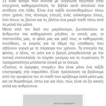
Σε έναν κόσμο που κινείται με ιλιγγιώδη ταχύτητα στην
σύγχρονη καθημερινότητα, το βιβλίο αυτό αποτελεί ένα
αντίδοτο στη λήθη. Είναι ένα ταξίδι συναισθημάτων πίσω
στον χρόνο, στις τέσσερις εποχές ενός ολόκληρου έτους,
έτσι όπως τις βιώνει και τις βλέπει ένα μικρό παιδί πίσω από
τα μελιά του μάτια.
Μέσα από τον δικό του μικρόκοσμο, ζωντανεύουν οι
άνθρωποι του καθημερινού μόχθου, οι γονείς μας, οι
παππούδες μας, οι φίλοι μας και μαζί τους οι καθημερινές
συνήθειες, οι γιορτές και τα έθιμα της υπαίθρου που
σβήνουν γοργά με το πέρασμα του χρόνου. Τα στοιχεία της
φύσης, ο ήλιος, το χιόνι και η βροχή μπερδεύονται με την
τοπική ντοπιολαλιά, το πηγαίο χιούμορ και τη συγκίνηση. Η
πραγματικότητα μπλέκεται γλυκά με το όνειρο.
«Εκείνες οι όμορφες στιγμές» δεν είναι μόνο ένα ταξίδι
επιστροφής στο παρελθόν. Είναι πρόσκληση να βγάλουμε
από την κρυψώνα του το παιδί που κρύβουμε καλά μέσα μας
και να θυμηθούμε, έστω και για λίγο, πώς είναι να ζει κανείς
απλά και ανθρώπινα.