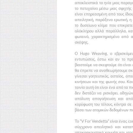
αποκλειστικά τα ηνία μιας παραγω
το πετυχαίνει μέσω μιας σφιχτή
είναι επηρεασμένη από τους ίδιου
απειλητική, παράξενα ερωτική, η
το δυσείωνο κλίμα που επικρατ
ολόκληρου αλλά παράλληλα, κατ
φωτεινό, χαρακτηρισμένο από α
σκέψης.
Ο
Hugo Weaving
, ο εβρισκόμ
εντυπώσεις, έστω και αν το πρ
βιαστούμε να σκεφτούμε ότι είναι
θα έπρεπε να αναθεωρήσουμε σκε
γίνεσαι γοητευτικός, αστείος, α
κινήσεων και της φωνής σου. Κα
ταινία αυτή ότι είναι ένα από τα
δεν διστάζει να ρισκάρει, οδηγώ
απόλυτη απογοήτευση και από
κορύφωση του τέλους, κόντρα σε 
βάσει των ατομικών δεδομένων πο
Το
"V For Vendetta"
είναι ένας c
σύγχρονο απειλητικό και καταπ
οπτικοακουστικό κομμάτι και ισο