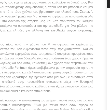
γής που είχε εν μέρη ως σκοπό, να καθαρίσει το όνομά τους. Και
ς και προσεγμένης σκηνοθεσίας η οποία δεν θα μπορούμε να μην
ς, από τα τόσο χρόνια που βρισκόταν στο πλευρό τους. Σκοτεινή,
 σκηνοθετική ματιά του
McTeigue
καταφέρνει να αποτυπώσει όλο
εί στο
Λονδίνο
της ιστορίας μας, και κατ' επέκτασην του κόσμου
αφέρνει να αποτυπώσει και την αισιοδοξία για ένα μέλλον πιο
ξίες και ελπίδες για αλλαγή και ελευθερία, λόγου, έκφρασης,
ενος πίσω από την μάσκα του
V
, καταφέρνει να κερδίσει τις
όσωπό του δεν εμφανίζεται ποτέ στην πραγματικότητα. Και αν
 εύκολο να ερμηνεύεις όταν το πρόσωπό σου μένει κρυμμένο, ίσως
πτόμενοι, πόσο δύσκολο είναι να υποδύεσαι έναν χαρακτήρα, να
πειλητικός και όλα αυτά, κάνοντας μόνο χρήση των σωματικών σου
ι η
Natalie Portman
όμως επιβεβαιώνει με την παρουσία της στην
 πιο ενδιαφέροντα και εξελισσόμενα κινηματογραφικά πρόσωπα που
ντας τον χαρακτήρα της ηρωίδας από μια ζωή με ανησυχίες στην
 σταδιακά στην προσπάθεια ανύψωσης μέχρι την δυναμική
ένα μάτσο κακών που ο καθένας είναι εξαιρετικός στον ρόλο του,
υ ακολουθεί ο καθένας από αυτούς.
omic ύμνος στην επανάσταση του ανθρωπίνου γέννους, κόντρα στο
ιεστικό καθεστημένο. Είναι μια ταινία άρτια όσον αφορά το
ρροπημένη ανάμεσα στην θεωρία και την δράση. Μπορεί οι φίλοι