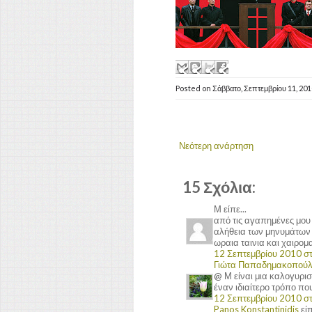
Posted on
Σάββατο, Σεπτεμβρίου 11, 20
Νεότερη ανάρτηση
15 Σχόλια:
Μ είπε...
από τις αγαπημένες μου 
αλήθεια των μηνυμάτων τ
ωραια ταινια και χαιρομα
12 Σεπτεμβρίου 2010 στι
Γιώτα Παπαδημακοπού
@ Μ είναι μια καλογυρισ
έναν ιδιαίτερο τρόπο πο
12 Σεπτεμβρίου 2010 στι
Panos Konstantinidis
είπ