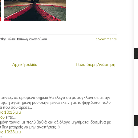
10
by
Γιώτα Παπαδημακοπούλου
15 comments
Αρχική σελίδα
Παλαιότερη Ανάρτηση
ταινίες. σε ορισμενα σημεια θα έλεγα οτι με συγκλόνησε με την
ης. η αγαπημένη μου σκηνή είναι εκεινη με το ψηφιδωτό. πολύ
ι που σου αρεσε...
ς 10:15 μ.μ.
λου
είπε...
μένη ταινία, με πολύ βαθιά και αξιόλογα μηνύματα, δοσμένα με
υ δεν μπορείς να μην αγαπήσεις. :)
ς 10:23 μ.μ.
ε...