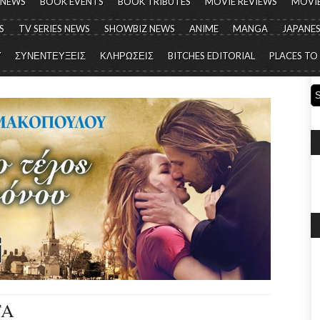
 NEWS
BOOK EVENTS
BOOK TRIBUTES
MOVIE REVIEWS
MOVIE
S
TV SERIES NEWS
SHOWBIZ NEWS
ANIME
MANGA
JAPANES
Y
ΣΥΝΕΝΤΕΥΞΕΙΣ
ΚΛΗΡΩΣΕΙΣ
BITCHES EDITORIAL
PLACES TO
TA