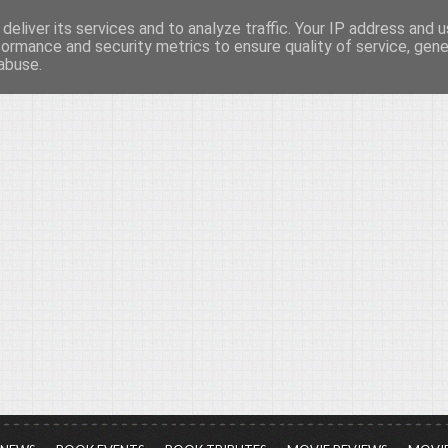
deliver its services and to analyze traffic. Your IP address and 
νών...
formance and security metrics to ensure quality of service, gen
abuse.
ια τον πολιτισμό, σε κάθε του μορφή και έκταση...