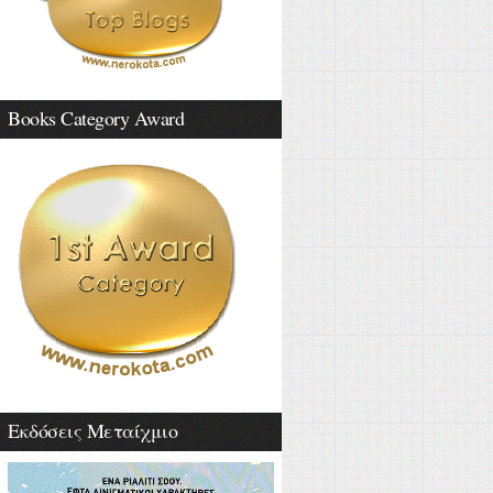
Books Category Award
Εκδόσεις Μεταίχμιο