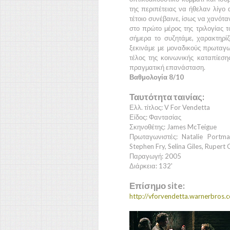
της περιπέτειας να ήθελαν λίγο
τέτοιο συνέβαινε, ίσως να χανότα
στο πρώτο μέρος της τριλογίας 
σήμερα το συζητάμε, χαρακτηρί
ξεκινάμε με μοναδικούς πρωταγων
τέλος της κοινωνικής καταπίεση
πραγματική επανάσταση.
Βαθμολογία 8/10
Ταυτότητα ταινίας:
Ελλ. τίτλος: V For Vendetta
Είδος: Φαντασίας
Σκηνοθέτης: James McTeigue
Πρωταγωνιστές: Natalie Portm
Stephen Fry, Selina Giles, Rupert
Παραγωγή: 2005
Διάρκεια: 132'
Επίσημο site:
http://vforvendetta.warnerbros.