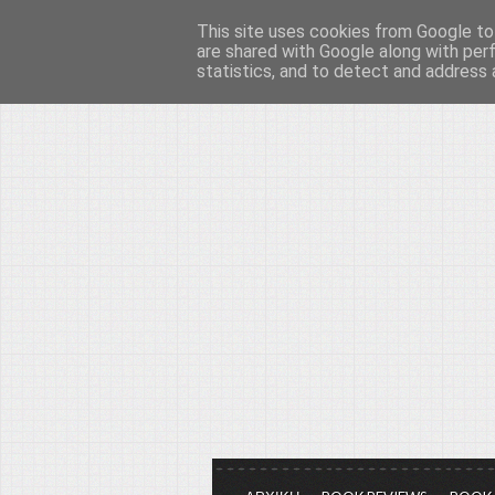
This site uses cookies from Google to 
Το μεγαλείο των Τεχ
are shared with Google along with per
statistics, and to detect and address 
Είμαστε πάντα εδώ για να μιλάμε γ