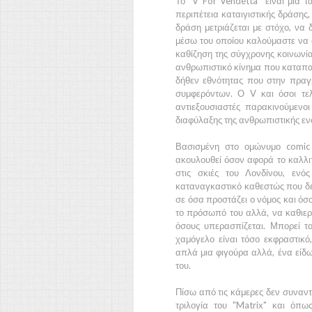
Το
"V For Vendetta"
είναι μια τα
περιπέτεια καταιγιστικής δράσης
δράση μετριάζεται με στόχο, να 
μέσω του οποίου καλούμαστε να 
καθίζηση της σύγχρονης κοινωνία
ανθρωπιστικό κίνημα που καταπατ
δήθεν εθνότητας που στην πραγμα
συμφερόντων. Ο
V
και όσοι τε
αντιεξουσιαστές παρακινούμεν
διαφύλαξης της ανθρωπιστικής εν
Βασισμένη στο ομώνυμο comi
ακουλουθεί όσον αφορά το καλλιτε
στις σκιές του
Λονδίνου
, ενό
καταναγκαστικό καθεστώς που δεν
σε όσα προστάζει ο νόμος και όσ
το πρόσωπό του αλλά, να καθιερώ
όσους υπερασπίζεται. Μπορεί τ
χαμόγελο είναι τόσο εκφραστικό,
απλά μια φιγούρα αλλά, ένα είδω
του.
Πίσω από τις κάμερες δεν συναν
τριλογία του
"Matrix"
και όπως 