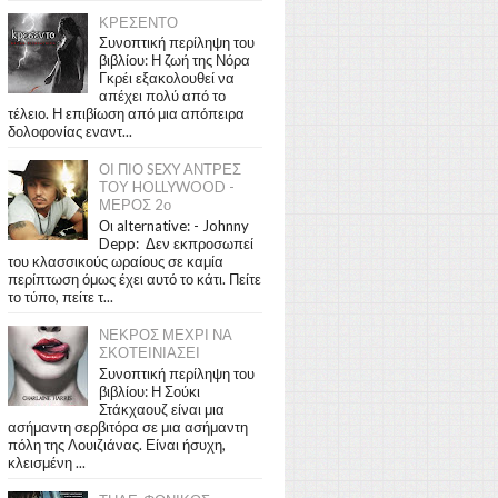
ΚΡΕΣΕΝΤΟ
Συνοπτική περίληψη του
βιβλίου: Η ζωή της Νόρα
Γκρέι εξακολουθεί να
απέχει πολύ από το
τέλειο. Η επιβίωση από μια απόπειρα
δολοφονίας εναντ...
ΟΙ ΠΙΟ SEXY ΑΝΤΡΕΣ
ΤΟΥ HOLLYWOOD -
ΜΕΡΟΣ 2ο
Οι alternative: - Johnny
Depp: Δεν εκπροσωπεί
του κλασσικούς ωραίους σε καμία
περίπτωση όμως έχει αυτό το κάτι. Πείτε
το τύπο, πείτε τ...
ΝΕΚΡΟΣ ΜΕΧΡΙ ΝΑ
ΣΚΟΤΕΙΝΙΑΣΕΙ
Συνοπτική περίληψη του
βιβλίου: Η Σούκι
Στάκχαουζ είναι μια
ασήμαντη σερβιτόρα σε μια ασήμαντη
πόλη της Λουιζιάνας. Είναι ήσυχη,
κλεισμένη ...