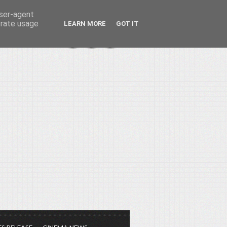
user-agent
erate usage
LEARN MORE
GOT IT