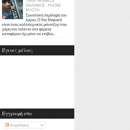
ΤΗΛΕ-ΦΟΝΙΚΟΣ
ΘΑΛΑΜΟΣ - PHONE
BOOTH
Συνοπτική περίληψη του
έργου: Ο Stu Shepard
είναι ένας καλλιτεχνικός μάνατζερ που
χάρη στο ταλέντο στα ψέματα
καταφέρνει όχι μόνο να επιβιώ...
Έγινες μέλος;
Εγγραφή στο
Αναρτήσεις