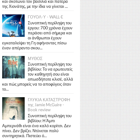
και σκοτώνει τον βασιλιά και πατέρα
της Χιονάτης, με την ίδια να γίνεται ...
ΓΟΥΟΛ-Υ - WALL-E
Συνοπτική περίληψη του
έργου: 700 χρόνια έχουν
περάσει από σήμερα και
οι άνθρωποι έχουν
εγκαταλείψει τη Γη αφήνοντας πίσω
έναν απέραντο σκου...
ΜΥΘΟΣ
Συνοπτική περίληψη του
βιβλίου: Το να ερωτευτείς
τον καθηγητή σου είναι
οπωσδήποτε κλισέ, αλλά
και πώς μπορείς να το αποφύγεις όταν
το...
ΓΛΥΚΙΑ ΚΑΤΑΣΤΡΟΦΗ
της Jamie McGuire -
Book review
Συνοπτική περίληψη του
βιβλίου: Η Άμπι
Αμπερνάθι είναι ένα καλό κορίτσι. Δεν
πίνει. Δεν βρίζει. Ντύνεται πολύ
συντηρητικά. Πιστεύει ό...