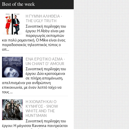
Best of the week
Η ΓΥΜΝΗ ΑΛΗΘΕΙΑ -
THE UGLY TRUTH
Συνοπτική περίληψη του
έργου: Η Abby είναι μια
παραγωγός εκπομπών
και πολύ ρομαντική. Ο Mike είναι ένας
παραδοσιακός τηλεοπτικός τύπος ο
οπ...
ΕΝΑ ΕΡΩΤΙΚΟ ΑΣΜΑ -
UN CHANT D' AMOUR
Συνοπτική περίληψη του
έργου: Δύο κρατούμενοι
σε πλήρη απομόνωση,
απελπισμένοι για ανθρώπινη
επικοινωνία, με έναν λεπτό τοίχο να
τους ...
Η ΧΙΟΝΑΤΗ ΚΑΙ Ο
ΚΥΝΗΓΟΣ - SNOW
WHITE AND THE
HUNTSMAN
Συνοπτική περίληψη του
έργου: Η μάγισσα Ravenna παντρεύεται