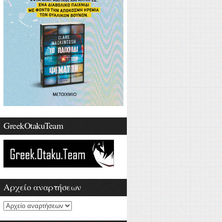
GreekOtakuTeam
Αρχείο αναρτήσεων