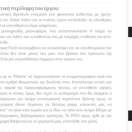
τική περίληψη του έργου:
λοντική
Βρετανία
επικρατεί ένα φασιστικό καθεστώς με ηγέτη-
ρα τον
Αdam Sultry
και οι πολίτες έχουν ανταλλάξει τις ελευθερίες
 ένα υποτιθέμενο κλίμα ασφάλειας.
μυστηριώδης μασκοφόρος που αυτοαποκαλείται
V
τολμά να
σει τον
Sultry
και το καθεστώς του, με τολμηρές επιθέσεις και αντι-
νδα.
ορας
Finch
αναλαμβάνει να ανακαλύψει και να εξουδετερώσει τον
έον δεν είναι μόνος του, μιας που βρίσκει στο πρόσωπο της
ς
Evie
μια απροσδόκητη σύμμαχο στον αγώνα του.
ν με το
"Matrix"
να ταρακουνήσουν τα κινηματογραφικά νερά του
τιο αριθμό θαυμαστών της δουλειάς τους. Αποτέλεσμα αυτού, και
ς sequel της προαναφερόμενης ταινίας, να γεννηθούν υψηλές
ργου οι οποίες όμως, δεν είχαν το αντίκρυσμα που θα περίμενε ο
ούργησαν μια ακόμα εντυπωσιακή περιπέτεια δράσης όμως, το
αχείριση ιδεών πέρασαν σε δεύτερη μοίρα, κάνοντάς μας να
trix"
να ήταν κάτι τυχαία και οι ίδιοι, να ήταν ένα ακόμα δίδυμο με
ατογραφικές, βαβουριάρικες αρπαχτές. Το
2005
όμως, ήρθε με την
ηχηρή διάψευση και το χαμόγελό μας, επανήλθε στα χείλη.