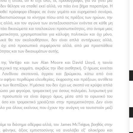
ινία η οποία, αν κι είχε όλες τις προδιαγραφές για να γίνει μια
, δεν θέλησε να σταθεί εκεί αλλά, να πάει ένα βήμα παραπέρα. Η
δοθεί πρόσφορο έδαφος σε έναν γεμάτο και ευρηματικό σενάριο,
διαπιστώσουμε τα κίνητρα πίσω από τις πράξεις των ηρώων, την
ς αλλά, και τον αγώνα των αντιεξουσιαστών ενάντια σε κάθε μη
άει δικαιώματα και τσαλακώνει προσωπικότητες, στο όνομα μιας
τικότητα, χρησιμοποιείται για κάλυψη πολιτικών και όχι μόνο,
λικά θα τον ακολουθήσουν, δεν είναι απλά αντιήρωεες αλλά,
οι όχι από προσωπικά συμφέροντα αλλά, από μια προσπάθεια
ότητας και των δικαιωμάτων αυτής.
c της
Vertigo
και των
Alan Moore
και
David Lloyd
, η ταινία
χνικό της κομμάτι, ακριβώς την ίδια αισθητική. Ο ήρωας κινείται
ς
Λονδίνου
σκοτεινού, άγριου και βρώμικου, κάτω από ένα
 αφήνει περιθώρια ελευθερίας, έκφρασης και πράξεων, αντίθετα
οι των θεσπίζουν. Η μάσκα του δεν έχει ως σκοπό να κρύψει απλά
σει μια φιγούρα, τρομακτική για όσους πολεμάει, λυτρωτική για
ο προσωπείο να είναι άψυχο όμως, μέσα από το ειρωνικό του
 όσο και τρομακτικό χρειάζεται στην πραγματικότητα. Δεν είναι
λο για όλους εκείνους που έχουν την ανάγκη να ταυτιστούν μαζί
τάμε τα διάσημα αδέρφια αλλά, τον
James McTeigue
, βοηθός στην
φάνηκε, άξιος εμπιστοσύνης να αναλάβει εξ' ολοκήρου και