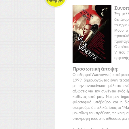
Σεπτεμβρίου
Συνοπ
Στη μελ
δικτάτο
τους για
Μόνο ο 
προκαλέ
προπαγά
Ο πράκτ
V
που πλ
ορφανή
Προσωπική άποψη:
Οι αδερφοί
Wachowski,
κατάφερα
1999
, δημιουργώντας έναν τεράσ
με την ανακοίνωση μάλιστα ενό
αξιώσεις για την συνέχεια ενός έ
καθένας από μας. Ναι μεν δημι
φιλοσοφικό υπόβαθρο και η δι
σκεφτούμε ότι τελικά, ίσως το
"Ma
μοναδική του πρόθεση, τις κινημ
υπογραφή τους στις αίθουσες μια 